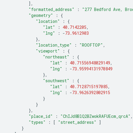
],
"formatted_address"
:
"277 Bedford Ave, Bro
"geometry"
:
{
"location"
:
{
"lat"
:
40.7142205
,
"lng"
:
-
73.9612903
},
"location_type"
:
"ROOFTOP"
,
"viewport"
:
{
"northeast"
:
{
"lat"
:
40.71556948029149
,
"lng"
:
-
73.95994131970849
},
"southwest"
:
{
"lat"
:
40.7128715197085
,
"lng"
:
-
73.9626392802915
}
}
},
"place_id"
:
"ChIJd8BlQ2BZwokRAFUEcm_qrcA"
,
"types"
:
[
"street_address"
]
}