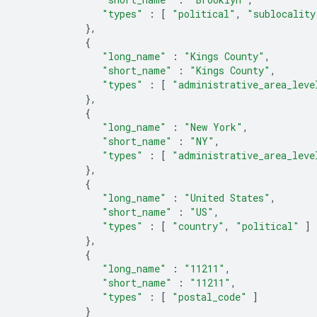
"types"
:
[
"political"
,
"sublocality
},
{
"long_name"
:
"Kings County"
,
"short_name"
:
"Kings County"
,
"types"
:
[
"administrative_area_leve
},
{
"long_name"
:
"New York"
,
"short_name"
:
"NY"
,
"types"
:
[
"administrative_area_leve
},
{
"long_name"
:
"United States"
,
"short_name"
:
"US"
,
"types"
:
[
"country"
,
"political"
]
},
{
"long_name"
:
"11211"
,
"short_name"
:
"11211"
,
"types"
:
[
"postal_code"
]
}