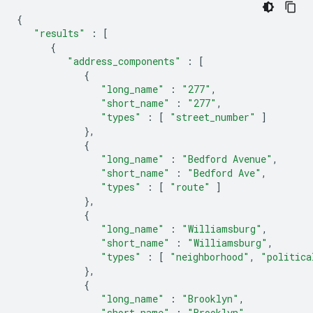
{
"results"
:
[
{
"address_components"
:
[
{
"long_name"
:
"277"
,
"short_name"
:
"277"
,
"types"
:
[
"street_number"
]
},
{
"long_name"
:
"Bedford Avenue"
,
"short_name"
:
"Bedford Ave"
,
"types"
:
[
"route"
]
},
{
"long_name"
:
"Williamsburg"
,
"short_name"
:
"Williamsburg"
,
"types"
:
[
"neighborhood"
,
"politica
},
{
"long_name"
:
"Brooklyn"
,
"short_name"
:
"Brooklyn"
,