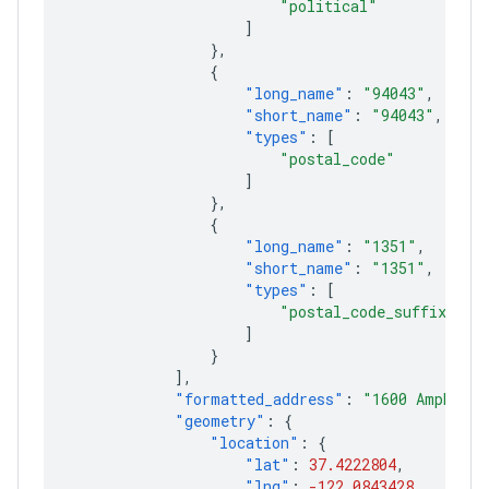
"political"
]
},
{
"long_name"
:
"94043"
,
"short_name"
:
"94043"
,
"types"
:
[
"postal_code"
]
},
{
"long_name"
:
"1351"
,
"short_name"
:
"1351"
,
"types"
:
[
"postal_code_suffix"
]
}
],
"formatted_address"
:
"1600 Amphithe
"geometry"
:
{
"location"
:
{
"lat"
:
37.4222804
,
"lng"
:
-122.0843428