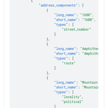
{
"address_components"
:
[
{
"long_name"
:
"1600"
,
"short_name"
:
"1600"
,
"types"
:
[
"street_number"
]
},
{
"long_name"
:
"Amphitheatre 
"short_name"
:
"Amphitheatre
"types"
:
[
"route"
]
},
{
"long_name"
:
"Mountain View
"short_name"
:
"Mountain Vie
"types"
:
[
"locality"
,
"political"
]