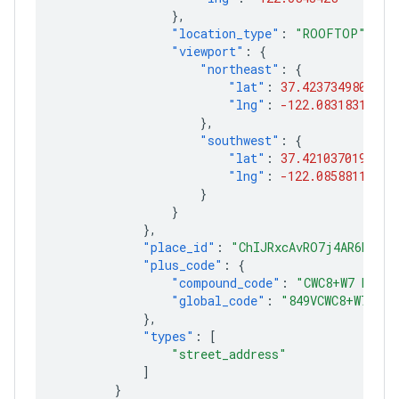
},
"location_type"
:
"ROOFTOP"
,
"viewport"
:
{
"northeast"
:
{
"lat"
:
37.4237349802915
"lng"
:
-122.08318316970
},
"southwest"
:
{
"lat"
:
37.4210370197085
"lng"
:
-122.08588113029
}
}
},
"place_id"
:
"ChIJRxcAvRO7j4AR6hm6ty
"plus_code"
:
{
"compound_code"
:
"CWC8+W7 Mount
"global_code"
:
"849VCWC8+W7"
},
"types"
:
[
"street_address"
]
}