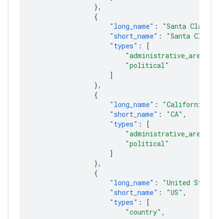
},
{
"long_name"
:
"Santa Clara C
"short_name"
:
"Santa Clara 
"types"
:
[
"administrative_area_le
"political"
]
},
{
"long_name"
:
"California"
,
"short_name"
:
"CA"
,
"types"
:
[
"administrative_area_le
"political"
]
},
{
"long_name"
:
"United States
"short_name"
:
"US"
,
"types"
:
[
"country"
,