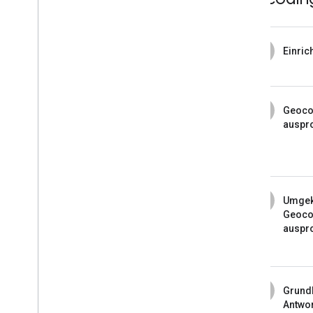
1
Einric
2
Geoco
auspr
3
Umgek
Geoco
auspr
4
Grund
Antwo