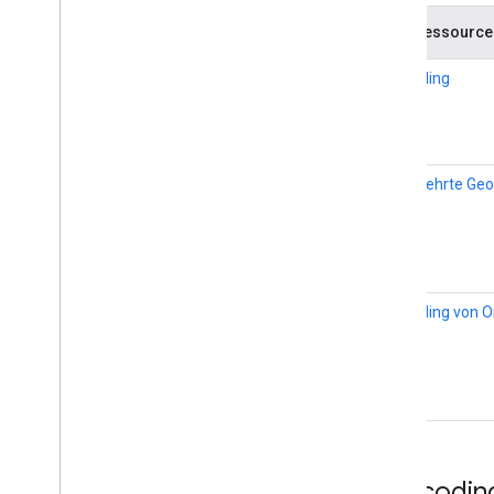
Datenressource
Geocoding
Umgekehrte Geo
Geocoding von O
Geocodin