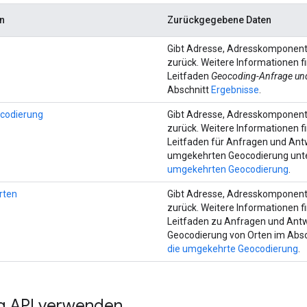
n
Zurückgegebene Daten
Gibt Adresse, Adresskomponen
zurück. Weitere Informationen f
Leitfaden
Geocoding-Anfrage und
Abschnitt
Ergebnisse
.
codierung
Gibt Adresse, Adresskomponen
zurück. Weitere Informationen f
Leitfaden für Anfragen und Ant
umgekehrten Geocodierung unt
umgekehrten Geocodierung
.
rten
Gibt Adresse, Adresskomponen
zurück. Weitere Informationen f
Leitfaden zu Anfragen und Antw
Geocodierung von Orten im Abs
die umgekehrte Geocodierung
.
g API verwenden