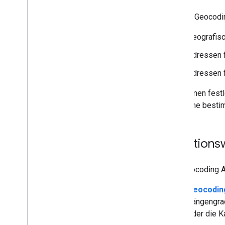
Mit der Geocodi
Geografisc
Adressen f
Adressen f
Sie können fest
oder eine besti
Funktions
Die Geocoding A
Geocodin
Längengrad
oder die K