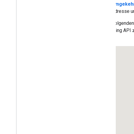
Umgekehr
Adresse um
In der folgende
Geocoding API z
sehen.