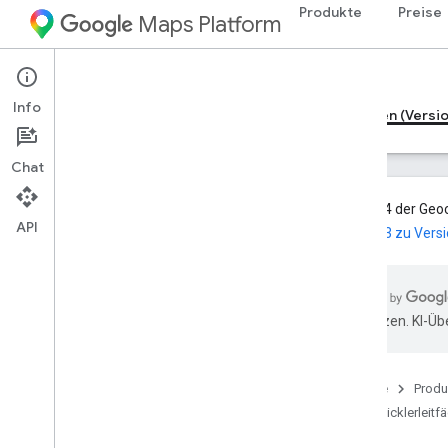
Produkte
Preise
Maps Platform
Web Services
Geocoding API
Info
Entwicklerleitfäden (Version 4)
Entwicklerleitfäden (Versio
Chat
Version 4 der Geoc
API
Version 3 zu Versi
Entwicklerleitfäden (Version 3)
Geocoding API v3 – Übersicht
Geocoding API v3 einrichten
übersetzen. KI-Üb
Erste Schritte mit der Geocoding API v3
Geocoding-Anfrage und -Antwort
Anfrage und Antwort zum umgekehrten
Startseite
Produ
Geocoding
Entwicklerleitf
Adressbeschreibungen
Adressbeschreibungen (Abdeckung)