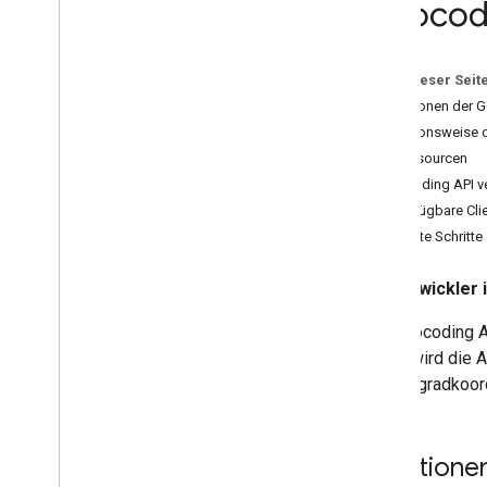
Geocodi
Geocoding-Anforderung und -Antwort
für Orte
Gebäudeumrisse und Eingänge
Auf dieser Seit
Navigationspunkte
Funktionen der 
Außengelände
Funktionsweise 
Ressourcen
Geocoding API 
Verfügbare Cli
Nächste Schritte
Entwickler
Die Geocoding AP
Damit wird die 
Längengradkoord
Funktione