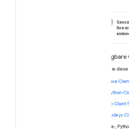
5
Geoco
Ihre e
einbi
Verfügbare 
Rufen Sie diese 
Java-Clien
Python-Cli
Go-Client 
Node.js-Cl
Die Java-, Pyth