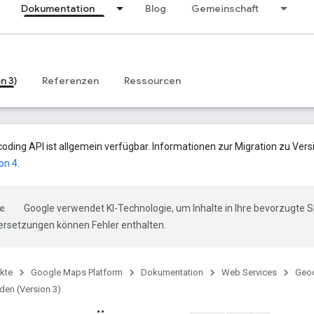
Dokumentation
Blog
Gemeinschaft
n 3)
Referenzen
Ressourcen
oding API ist allgemein verfügbar. Informationen zur Migration zu Vers
on 4
.
Google verwendet KI-Technologie, um Inhalte in Ihre bevorzugte 
ersetzungen können Fehler enthalten.
kte
Google Maps Platform
Dokumentation
Web Services
Geoc
äden (Version 3)