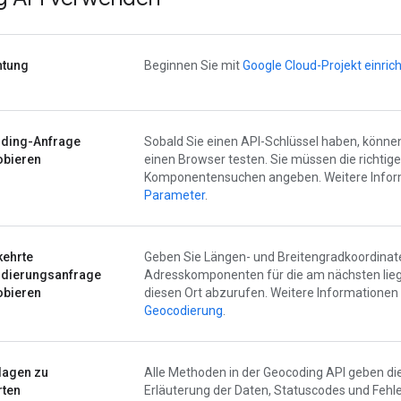
htung
Beginnen Sie mit
Google Cloud-Projekt einric
ding-Anfrage
Sobald Sie einen API-Schlüssel haben, können 
obieren
einen Browser testen. Sie müssen die richti
Komponentensuchen angeben. Weitere Inform
Parameter
.
ehrte
Geben Sie Längen- und Breitengradkoordina
dierungsanfrage
Adresskomponenten für die am nächsten liege
obieren
diesen Ort abzurufen. Weitere Informationen 
Geocodierung
.
lagen zu
Alle Methoden in der Geocoding API geben di
rten
Erläuterung der Daten, Statuscodes und Fehl