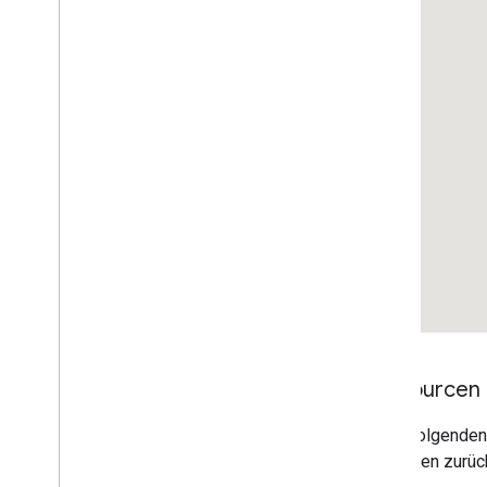
Ressourcen
In der folgende
Methoden zurüc