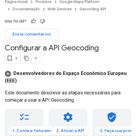
Página inicial
Produtos
Google Maps Platform
Documentação
Web Services
Geocoding API
Isso foi útil?
Envie comentários
Configurar a API Geocoding
Desenvolvedores do Espaço Econômico Europeu
(EEE)
Este documento descreve as etapas necessárias para
começar a usar a API Geocoding.
checklist
settings
verified_user
1. Conta e faturamento
2. Ativar a API
3. Faça sua prime