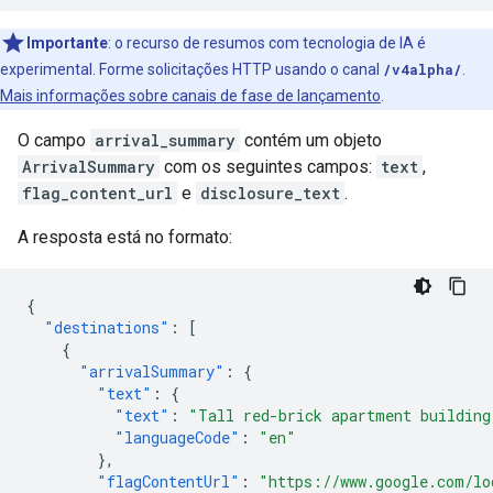
Importante
:
o recurso de resumos com tecnologia de IA é
experimental. Forme solicitações HTTP usando o canal
/v4alpha/
.
Mais informações sobre canais de fase de lançamento
.
O campo
arrival_summary
contém um objeto
ArrivalSummary
com os seguintes campos:
text
,
flag_content_url
e
disclosure_text
.
A resposta está no formato:
{
"destinations"
:
[
{
"arrivalSummary"
:
{
"text"
:
{
"text"
:
"Tall red-brick apartment building
"languageCode"
:
"en"
},
"flagContentUrl"
:
"https://www.google.com/lo