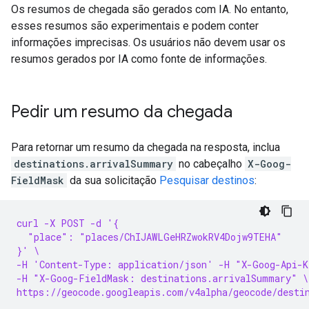
Os resumos de chegada são gerados com IA. No entanto,
esses resumos são experimentais e podem conter
informações imprecisas. Os usuários não devem usar os
resumos gerados por IA como fonte de informações.
Pedir um resumo da chegada
Para retornar um resumo da chegada na resposta, inclua
destinations.arrivalSummary
no cabeçalho
X-Goog-
FieldMask
da sua solicitação
Pesquisar destinos
:
curl -X POST -d '{
  "place": "places/ChIJAWLGeHRZwokRV4Dojw9TEHA"
}' \
-H 'Content-Type: application/json' -H "X-Goog-Api-K
-H "X-Goog-FieldMask: destinations.arrivalSummary" \
https://geocode.googleapis.com/v4alpha/geocode/desti