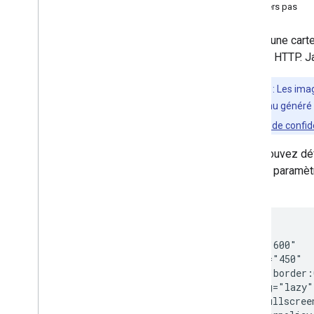
Premiers pas
Placez une cart
requête HTTP. Ja
Remarque
: Les ima
publics (contenu généré p
sur nos
Règles de confid
Vous pouvez déf
src
, le paramè
d'URL :
<iframe

  width="600"

  height="450"

  style="border:
  loading="lazy"

  allowfullscreen