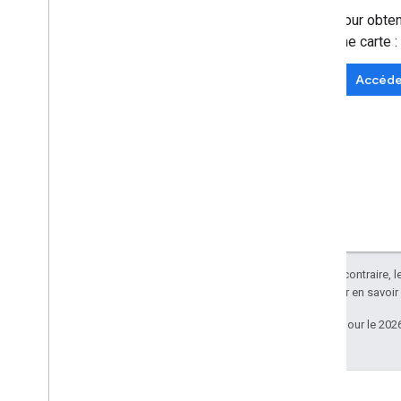
Pour obten
une carte :
Accéder
Sauf indication contraire, 
Apache 2.0
. Pour en savoir
Dernière mise à jour le 202