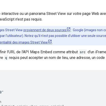
e interactive ou un panorama Street View sur votre page Web av
vaScript n'est pas requis.
ges Street View
proviennent de deux sources
: Google (images non co
ar l'utilisateur). Notez qu'il n'est pas possible d'utiliser une seule sour
entialité des images Street View
.
inir l'URL de l'API Maps Embed comme attribut
src
d'un iFrame
tre
q
requis peut accepter un nom de lieu, une adresse, un code
0"


