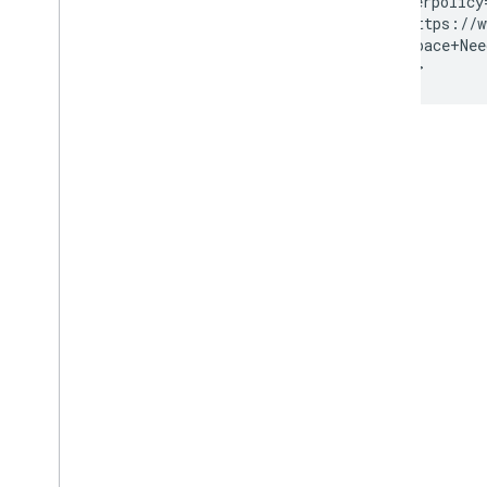
  referrerpolicy
  src="https://w
    &q=Space+Nee
</iframe>