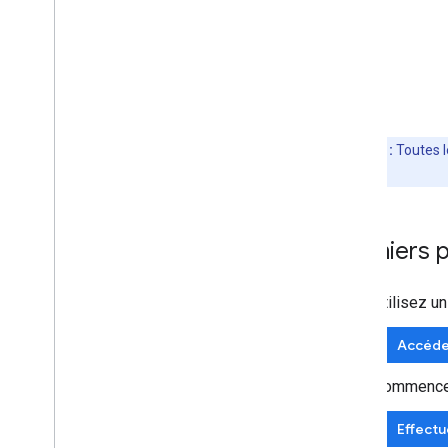
Remarque :
Toutes l
facturation
.
Premiers 
Utilisez u
Accéde
Commencez 
Effectu