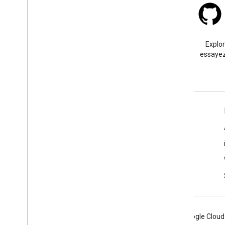
Stack Overflow
Posez une question sous le
Explo
tag google-maps.
essayez
En savoir plus
Questions fréquentes
Sélecteur d'API
Bonnes pratiques de sécurité pour les API
Optimiser l'utilisation des services Web
Android
Chrome
Firebase
Google Cloud