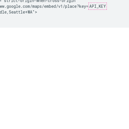
="strict-origin-when-cross-origin"

ww.google.com/maps/embed/v1/place?key=
API_KEY
dle,Seattle+WA">
