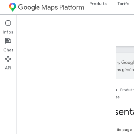
Produits
Tarifs
Maps Platform
Web
Maps Embed API
Infos
Guides
Ressources
Chat
API
traductions généré
Aperçu
Guide de démarrage rapide
Accueil
Produit
Guides
Configuration
Configurer l'API Maps Embed
Présent
Guides du développeur
Intégrer une carte
Sur cette page