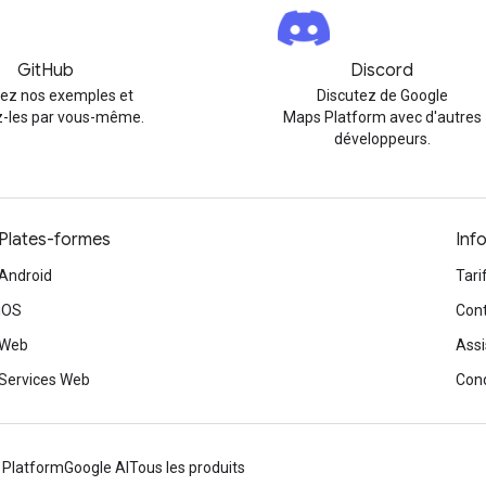
GitHub
Discord
rez nos exemples et
Discutez de Google
-les par vous-même.
Maps Platform avec d'autres
développeurs.
Plates-formes
Inf
Android
Tari
iOS
Cont
Web
Assi
Services Web
Cond
 Platform
Google AI
Tous les produits