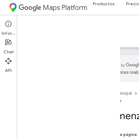
Productos
Preci
Maps Platform
Web Services
Elevation API
Información
Guías
Recursos
Chat
API
traducciones real
Descripción general
Página principal
Configuración
Guías
Comenzar
Configura la API de Elevation
Comenz
Guías para desarrolladores
Solicitudes de elevación y respuestas
En esta página