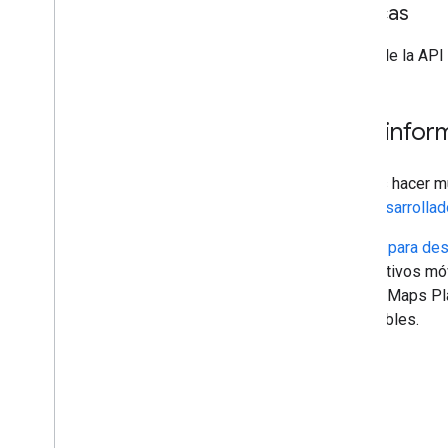
Políticas
El uso de la API
Más infor
Puedes hacer mu
para desarrollad
La
Guía para des
dispositivos mó
Google Maps Plat
disponibles.