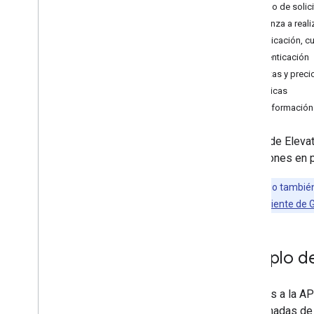
Ejemplo de solic
Comienza a realiz
Autenticación, cu
Autenticación
Cuotas y preci
Políticas
Más información
La API de Elevat
ubicaciones en p
Este servicio tambié
de Python, el cliente de 
Ejemplo de
Accedes a la API
coordenadas de la