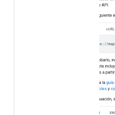
clave de API.
En el siguiente e
URL
cURL
https://map
Para probarlo, 
respuesta incluy
de datos a partir
Consulta la
guía
disponibles
y
co
A continuación,
JSON
XM