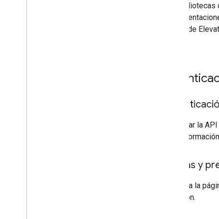
Las bibliotecas 
implementaciones
La API de Elevat
Maps
.
Autentica
Autenticaci
Para usar la API
más información
Cuotas y pr
Consulta la pág
Elevation.