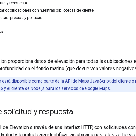
itud y respuesta
ar codificaciones con nuestras bibliotecas de cliente
otas, precios y políticas
os
ion proporciona datos de elevación para todas las ubicaciones en 
rofundidad en el fondo marino (que devuelven valores negativos
n está disponible como parte de la
API de Maps JavaScript
del cliente o
Go y el cliente de Node.js para los servicios de Google Maps
.
 solicitud y respuesta
 de Elevation a través de una interfaz HTTP, con solicitudes c
titud y longitud para identificar las ubicaciones o los vértices de