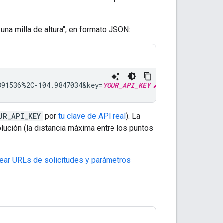
 una milla de altura", en formato JSON:
391536%2C-104.9847034
&
key=
YOUR_API_KEY
UR_API_KEY
por
tu clave de API real
). La
olución (la distancia máxima entre los puntos
rear URLs de solicitudes y parámetros