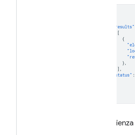
{
"results"
[
{
"el
"lo
"re
},
],
"status"
:
}
Comienza a