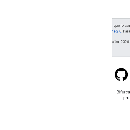
Salvo que se indique lo con
la
licencia Apache 2.0
. Par
Última actualización: 2026
Stack Overflow
Haz una pregunta con la
Bifurca
etiqueta google-maps.
pru