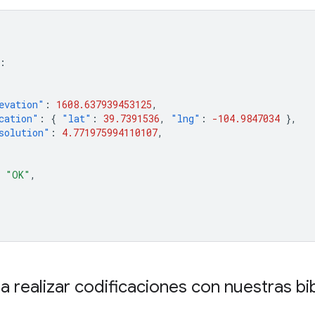
:
evation"
:
1608.637939453125
,
cation"
:
{
"lat"
:
39.7391536
,
"lng"
:
-104.9847034
},
solution"
:
4.771975994110107
,
"OK"
,
 realizar codificaciones con nuestras bib