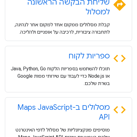
directions
שליחת הבקשה הראשונה
למסלול
קבלת מסלולים ממקום אחד למקום אחר לנהיגה,
לתחבורה ציבורית, לרכיבה על אופניים ולהליכה.
code
ספריות לקוח
תוכלו להשתמש בספריות הלקוח Java, Python, Go
או Node.js כדי לעבוד עם שירותי מפות Google
בשרת שלכם.
code
מסלולים ב-Maps Java
Script
API
מוסיפים פונקציונליות של מסלול לדפי האינטרנט