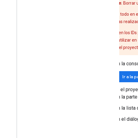
Precaución
: Borrar
}
,
"co
Se borra todo en e
"le
que hayas realizad
Se pierden los IDs
desees utilizar en
dentro del proyect
En la cons
Ir a la
Si el proy
en la parte
En la list
En el diálo