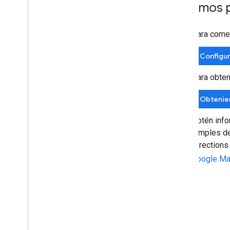
Próximos 
...
Additi
Para comen
"ov
Configur
               
Para obten
                
}
,
Obtenien
"su
"wa
Obtén info
"wa
}
simples de
]
,
Directions
"status"
Google M
}