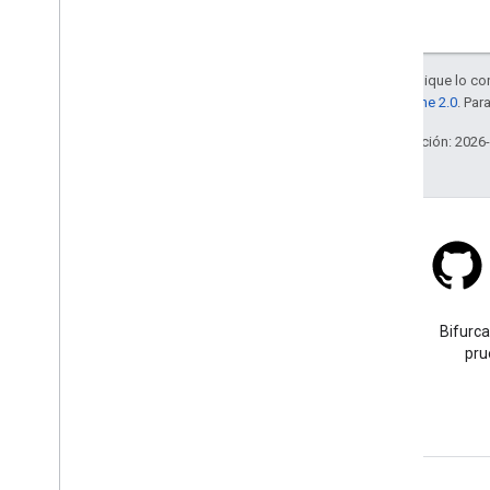
Salvo que se indique lo con
la
licencia Apache 2.0
. Par
Última actualización: 2026
Stack Overflow
Haz una pregunta con la
Bifurca
etiqueta google-maps.
pru