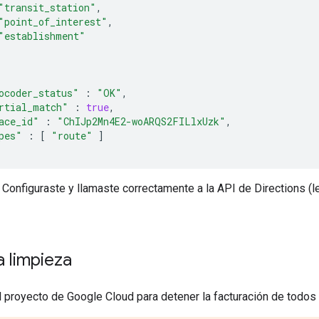
"transit_station"
,
"point_of_interest"
,
"establishment"
ocoder_status"
:
"OK"
,
rtial_match"
:
true
,
ace_id"
:
"ChIJp2Mn4E2-woARQS2FILlxUzk"
,
pes"
:
[
"route"
]
:
[
Configuraste y llamaste correctamente a la API de Directions (l
unds"
:
{
"northeast"
:
{
"lat"
:
34.1330949
,
"lng"
:
-
117.9143879
a limpieza
}
,
"southwest"
:
{
"lat"
:
33.8068768
,
 proyecto de Google Cloud para detener la facturación de todos 
"lng"
:
-
118.3527671