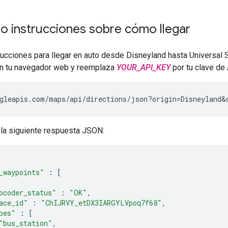
o instrucciones sobre cómo llegar
trucciones para llegar en auto desde Disneyland hasta Universal
en tu navegador web y reemplaza
YOUR_API_KEY
por tu clave de 
gleapis.com/maps/api/directions/json?origin=Disneyland&
 la siguiente respuesta JSON:
_waypoints"
:
[
ocoder_status"
:
"OK"
,
ace_id"
:
"ChIJRVY_etDX3IARGYLVpoq7f68"
,
pes"
:
[
"bus_station"
,