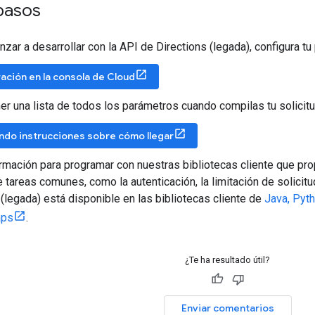
pasos
onal
results
shortened
in
this
example
[]
...
zar a desarrollar con la API de Directions (legada), configura t
erview_polyline"
:
{
ación en la consola de Cloud
"points"
:
"knjmEnjunUbKCfEA?_@]@kMBeE@qIIoF@wH@eFFk@W
 {MdZwAbDaKbUiB|CgCnDkDbEiE|FqBlDsLdXqQra@kX|m@aF|KcHtL
er una lista de todos los parámetros cuando compilas tu solicit
cIHkDXuDn@mCt@mE`BsH|CyAp@}AdAaAtAy@lBg@pCa@jE]fEcBhRq@
do instrucciones sobre cómo llegar
mmary"
:
"I-5 N and US-101 N"
,
rnings"
:
[]
,
rmación para programar con nuestras bibliotecas cliente que pr
ypoint_order"
:
[]
 tareas comunes, como la autenticación, la limitación de solicitu
 (legada) está disponible en las bibliotecas cliente de
Java, Pyth
:
"OK"
aps
.
¿Te ha resultado útil?
Enviar comentarios