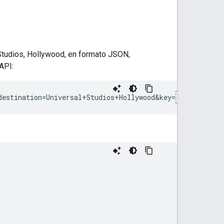
 Studios, Hollywood, en formato JSON,
API:
destination=Universal+Studios+Hollywood&key=
YOUR_API_KE