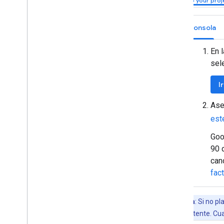
Consola
En 
sel
I
Ase
est
Goo
90 
can
fac
Nota
: Si no p
uno existente. Cua