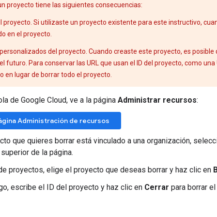
}
 un proyecto tiene las siguientes consecuencias:
pyrights"
:
"Map data ©2016 Google"
,
l proyecto. Si utilizaste un proyecto existente para este instructivo, cu
gs"
:
[
o en el proyecto.
{
"distance"
:
{
 personalizados del proyecto. Cuando creaste este proyecto, es posible
"text"
:
"35.9 mi"
,
 el futuro. Para conservar las URL que usan el ID del proyecto, como un
"value"
:
57824
o en lugar de borrar todo el proyecto.
}
,
"duration"
:
{
"text"
:
"51 mins"
,
ola de Google Cloud, ve a la página
Administrar recursos
:
"value"
:
3062
}
,
 página Administración de recursos
"end_address"
:
"Universal Studios Blvd, Los Angeles
"end_location"
:
{
ecto que quieres borrar está vinculado a una organización, selecc
"lat"
:
34.1330949
,
 superior de la página.
"lng"
:
-
118.3524442
}
,
a de proyectos, elige el proyecto que deseas borrar y haz clic en
"start_address"
:
"Disneyland (Harbor Blvd.), S Harb
"start_location"
:
{
go, escribe el ID del proyecto y haz clic en
Cerrar
para borrar el
"lat"
:
33.8098177
,
"lng"
:
-
117.9154353
}
,