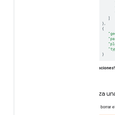
]
}
,
{
"ge
"pa
"pl
"ty
}
]
,
"routes"
¡Felicitaciones!
{
llegar.
"bo
Realiza un
Puedes borrar el