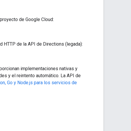
u proyecto de Google Cloud:
OUI_@?u@j@k@`@EXLTZHh@Y`AgApAaCrCUd@cDpDuAtAoApA{YlZiB
m@pAaE~JcTxh@w
\\
`v@gQv`@}F`MqK`PeGzIyGfJiG~GeLhLgIpIcE~
ud HTTP de la API de Directions (legada):
pJKlCk@hLFrB@lD_@xCeA`DoBxDaHvM_FzImDzFeCpDeC|CkExDiJrH
oporcionan implementaciones nativas y
des y el reintento automático. La API de
on, Go y Node.js para los servicios de