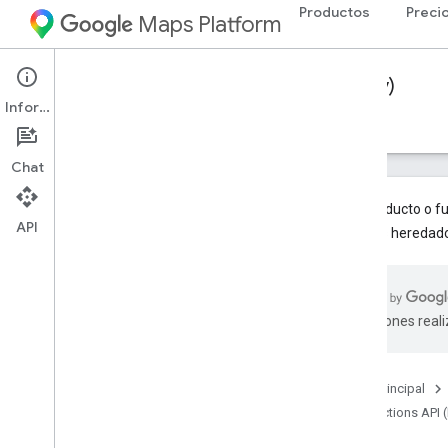
Productos
Preci
Maps Platform
Web Services
Directions API (Legacy)
Información
Guías
Recursos
Chat
Este producto o f
API
servicios heredad
API de Directions (heredada)
Descripción general
Comenzar
traducciones real
Configuración
Configura tu proyecto de Google Cloud
Página principal
Usa claves de API
Directions API 