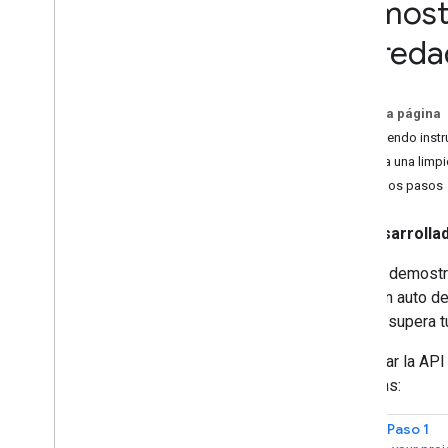
Demostr
Guías para desarrolladores
Obtén instrucciones sobre cómo llegar
(hereda
En esta página
Obteniendo instr
Realiza una limp
Próximos pasos
Desarrolla
En esta demostra
llegar en auto d
sola no supera 
Para usar la API
pestañas:
Paso 1