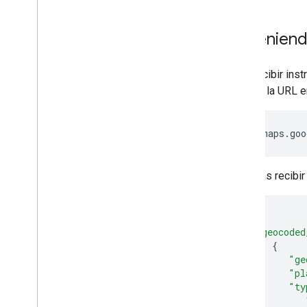
Obteniend
Para recibir ins
ingresa la URL 
https://maps.goo
Deberías recibir
{
"geocoded
{
"ge
"pl
"ty