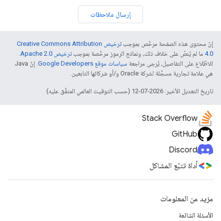
إرسال ملاحظات
إنّ محتوى هذه الصفحة مرخّص بموجب
ترخيص Creative Commons Attribution
4.0‏
ما لم يُنصّ على خلاف ذلك، ونماذج الرموز مرخّصة بموجب
ترخيص Apache 2.0‏
.
للاطّلاع على التفاصيل، يُرجى مراجعة
سياسات موقع Google Developers‏
. إنّ Java
هي علامة تجارية مسجَّلة لشركة Oracle و/أو شركائها التابعين.
تاريخ التعديل الأخير: 2026-07-12 (حسب التوقيت العالمي المتفَّق عليه)
Stack Overflow
GitHub
Discord
أداة تتبّع المشاكل
مزيد من المعلومات
الأسئلة الشائعة