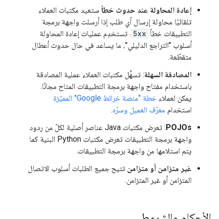
إعادة المحاولة عند حدوث خطأ
ستعيد مكتبات العملاء
تلقائيًا محاولة إرسال أي طلب إذا أرسلت واجهة برمجة
التطبيقات خطأ
5xx
. تستخدِم عمليات إعادة المحاولة
أسلوب "التراجع الدليلي"، ما يساعد في حال حدوث أعطال
متقطّعة.
المصادقة السهلة
: تسهِّل مكتبات العملاء عملية المصادقة
باستخدام مفتاح واجهة برمجة التطبيقات المتاح مجانًا.
يمكن لعملاء
خطة "منصة خرائط Google" المميّزة
استخدام
معرّف العميل وسرّه
.
POJOs
: تعرض مكتبات Java عناصر أصلية لكلّ من ردود
واجهة برمجة التطبيقات تعرض مكتبات Python البنية كما
يتم استلامها من واجهة برمجة التطبيقات.
غير متزامن أو متزامن
تتيح جميع الطلبات أسلوب الاتصال
المتزامن أو غير المتزامن.
الأحكام والشروط