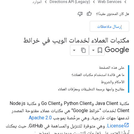
Web Services
Directions API (Legacy)
الموارد
هل كان المحتوى مفيدًا؟
إرسال ملاحظات
مكتبات العملاء لخدمات الويب في خرائط
Google
على هذه الصفحة
ما هي فائدة استخدام مكتبات العملاء؟
الأحكام والشروط
مفاتيح واجهة برمجة التطبيقات ومعرّفات العملاء
مكتبة Java Client وPython Client وGo Client و مكتبة Node.js
Client لخدمات "خرائط Google" هي مكتبات عملاء مفتوحة المصدر
تدعمها جهات خارجية، وهي مرخّصة بموجب
Apache 2.0
License
. وهي متوفرة للتنزيل والمساهمة في GitHub، حيث يمكنك
أيضًا العثور على تعليمات التثبيت ورمز برمجي نموذجي: