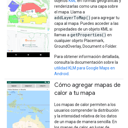
objetos
KML
en formas geográficas y
renderizarlas como una capa sobre
el mapa. Llama a
addLayerToMap()
para agregar tu
capa al mapa. Puedes acceder a las
propiedades de un objeto KML si
getProperties()
llamas a
en
cualquier objeto Placemark,
GroundOverlay, Document o Folder.
Para obtener información detallada,
consulta la documentación sobre la
utilidad KLM para Google Maps en
Android
.
Cómo agregar mapas de
calor a tu mapa
Los mapas de calor permiten a los
usuarios comprender la distribución
y la intensidad relativa de los datos
de un mapa de manera sencilla. En
los mapas de calor, en lugar de