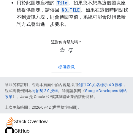
用於此圖塊座標的
Tile
。如果您不想為這個圖塊座
標提供圖塊，請傳回
NO_TILE
。如果在這個時間點找
不到資訊方塊，則會傳回空值，系統可能會以指數輪
詢方式發出進一步要求。
這對你有幫助嗎？
提供意見
除非另有註明，否則本頁面中的內容是採用
創用 CC 姓名標示 4.0 授權
，
程式碼範例則為
阿帕契 2.0 授權
。詳情請參閱《
Google Developers 網站
政策
》。Java 是 Oracle 和/或其關聯企業的註冊商標。
上次更新時間：2026-07-12 (世界標準時間)。
Stack Overflow
GitHub