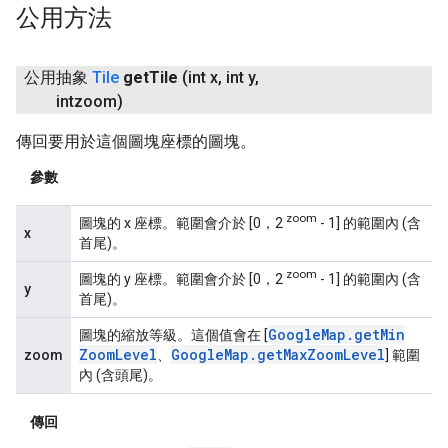
公用方法
公用抽象
Tile
get
Tile
(int x
,
int y
,
intzoom)
傳回要用於這個圖塊座標的圖塊。
參數
zoom
圖塊的 x 座標。範圍會介於 [0，2
- 1] 的範圍內 (含
x
首尾)。
zoom
圖塊的 y 座標。範圍會介於 [0，2
- 1] 的範圍內 (含
y
首尾)。
Google
Map
.
get
Min
圖塊的縮放等級。這個值會在 [
Zoom
Level
Google
Map
.
get
Max
Zoom
Level
zoom
、
] 範圍
內 (含頭尾)。
傳回