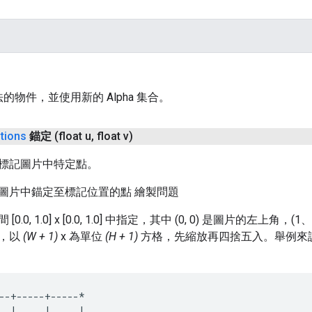
的物件，並使用新的 Alpha 集合。
tions
錨定
(float u
,
float v)
標記圖片中特定點。
圖片中錨定至標記位置的點 繪製問題
.0, 1.0] x [0.0, 1.0] 中指定，其中 (0, 0) 是圖片的左上角
線，以
(W + 1)
x 為單位
(H + 1)
方格，先縮放再四捨五入。舉例來說，在 4 
。
--+-----+-----*

  |     |     |
