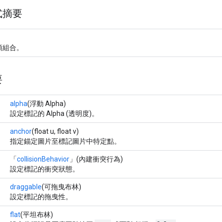
式摘要
項組合。
要
alpha
(浮動 Alpha)
設定標記的 Alpha (透明度)。
anchor
(float u, float v)
指定錨定圖片至標記圖片中特定點。
「
collisionBehavior
」(內建衝突行為)
設定標記的衝突狀態。
draggable
(可拖曳布林)
設定標記的拖曳性。
flat
(平坦布林)