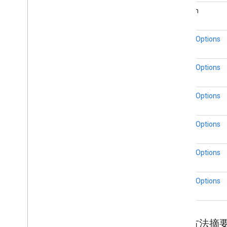
boolean
MarkerOptions
MarkerOptions
MarkerOptions
MarkerOptions
MarkerOptions
MarkerOptions
繼承方法摘