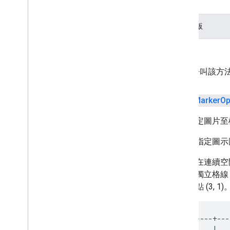
Alpha 版
傳回
呼叫該方法
公開
Marker
Op
指定錨定圖片至
錨點會指定圖示
錨點是在連續空間 [0
接近的獨立格
為格線點 (3, 1)
 *-----+---
 |     |   