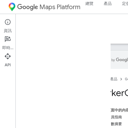
總覽
產品
定
Maps Platform
Android
Maps SDK for Android
資訊
指南
參考資料
範例
支援
即時通訊
API
參考資料
首頁
產品
G
com
.
google
.
android
.
gms
.
maps
com
.
google
.
android
.
gms
.
maps
.
Marker
model
Beta 版 (已淘汰)
這個頁面中的內
com
.
google
.
android
.
libraries
.
maps
開發人員指南
com
.
google
.
android
.
libraries
.
maps
.
繼承常數摘要
model