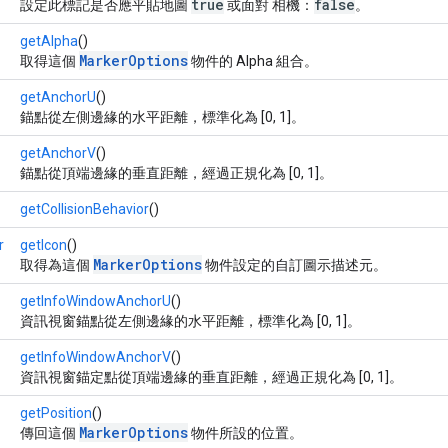
true
false
設定此標記是否應平貼地圖
或面對 相機：
。
getAlpha
()
MarkerOptions
取得這個
物件的 Alpha 組合。
getAnchorU
()
錨點從左側邊緣的水平距離，標準化為 [0, 1]。
getAnchorV
()
錨點從頂端邊緣的垂直距離，經過正規化為 [0, 1]。
getCollisionBehavior
()
r
getIcon
()
MarkerOptions
取得為這個
物件設定的自訂圖示描述元。
getInfoWindowAnchorU
()
資訊視窗錨點從左側邊緣的水平距離，標準化為 [0, 1]。
getInfoWindowAnchorV
()
資訊視窗錨定點從頂端邊緣的垂直距離，經過正規化為 [0, 1]。
getPosition
()
MarkerOptions
傳回這個
物件所設的位置。