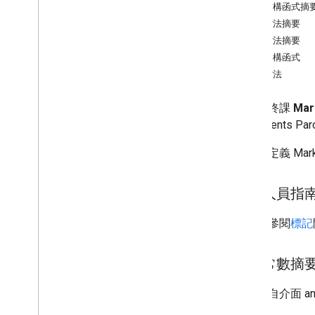
公用建構函式摘
總覽
公用方法摘要
Bitmap
Descriptor
繼承方法摘要
Bitmap
Descriptor
Factory
公用建構函式
Butt
Cap
公用方法
Camera
Position
Cap
公開最終課
Mar
Circle
implements Par
Circle
Options
Custom
Cap
為標記定義 Marke
Dash
Dot
開發人員指
Gap
Ground
Overlay
詳情請參閱
標記
Ground
Overlay
Options
Indoor
Building
Indoor
Level
繼承常數摘
Joint
Type
來自介面 andro
Lat
Lng
Lat
Lng
Bounds