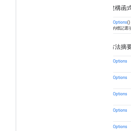
Map
Style
Options
公用建構函
標記
Marker
Options
MarkerOptions
()
Pattern
Item
建立新的標記選
Point
Of
Interest
Polygon
公用方法摘
Polygon
Options
Polyline
MarkerOptions
Polyline
Options
Round
Cap
Runtime
Remote
Exception
MarkerOptions
Sprite
Style
Square
Cap
MarkerOptions
Stamp
Style
Street
View
Panorama
Camera
MarkerOptions
Street
View
Panorama
Link
Street
View
Panorama
Location
Street
View
Panorama
Orientation
MarkerOptions