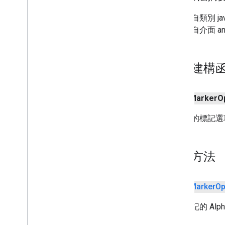
來自類別 java.
來自介面 andro
公用建構
公開
Marker
O
建立新的標記選
公用方法
公開
Marker
Op
設定標記的 Alp
參數