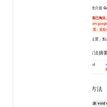
Camera
Update
Factory
公開靜態介面
G
Google
Map
總覽
此介面已淘汰
Cancelable
Callback
請改用 com.googl
Info
Window
Adapter
「我的位置」藍點
On
Camera
Change
Listener
「我的位置」點/
On
Camera
Idle
Listener
On
Camera
Move
Canceled
Listener
On
Camera
Move
Listener
公用方法摘
On
Camera
Move
Started
Listener
On
Circle
Click
Listener
抽象 void
On
Ground
Overlay
Click
Listener
On
Indoor
State
Change
Listener
On
Info
Window
Click
Listener
On
Info
Window
Close
Listener
公用方法
On
Info
Window
Long
Click
Listener
On
Map
Click
Listener
On
Map
Loaded
Callback
公用抽象 void