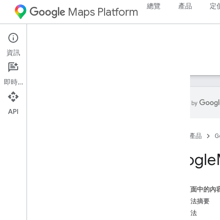
總覽
產品
定
Maps Platform
Android
Maps SDK for Android
資訊
指南
參考資料
範例
支援
即時通訊
API
參考資料
首頁
產品
G
com
.
google
.
android
.
gms
.
maps
com
.
google
.
android
.
gms
.
maps
.
Google
model
Beta 版 (已淘汰)
這個頁面中的內
com
.
google
.
android
.
libraries
.
maps
公用方法摘要
總覽
公用方法
Camera
Update