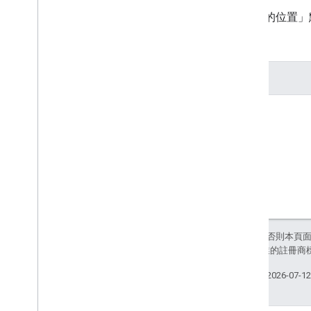
On
Map
Long
Click
Listener
當「我的位置」
On
Marker
Click
Listener
On
Marker
Drag
Listener
參數
On
My
Location
Button
Click
Listener
On
My
Location
Change
Listener
位置
On
My
Location
Click
Listener
On
Poi
Click
Listener
On
Polygon
Click
Listener
On
Polyline
Click
Listener
Snapshot
Ready
Callback
Google
Map
Options
Location
Source
Map
Fragment
Map
View
Maps
Initializer
除非另有註明，否則本頁
和/或其關聯企業的註冊商
On
Map
Ready
Callback
On
Street
View
Panorama
Ready
上次更新時間：2026-07-1
Callback
Projection