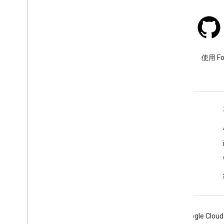
Street
View
Panorama
Street
View
Panorama
Fragment
Street
View
Panorama
Options
Street
View
Panorama
View
Stack Overflow
Support
Map
Fragment
使用 google-maps 標記提出問
使用 F
Support
Street
View
Panorama
題。
Fragment
Ui
Settings
com
.
google
.
android
.
libraries
.
maps
.
model
瞭解詳情
常見問題
API 挑選器
Places SDK for Android
Android
Chrome
Firebase
Google Cloud