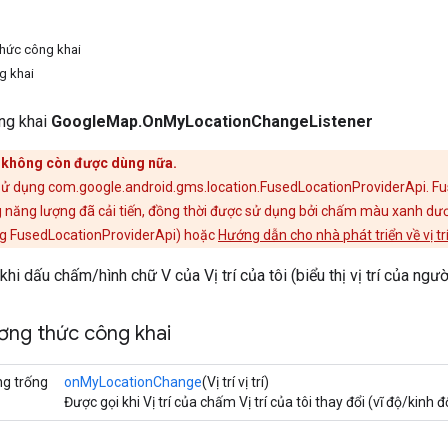
thức công khai
g khai
ông khai
GoogleMap.OnMyLocationChangeListener
y không còn được dùng nữa.
sử dụng com.google.android.gms.location.FusedLocationProviderApi. Fu
 năng lượng đã cải tiến, đồng thời được sử dụng bởi chấm màu xanh dươn
g FusedLocationProviderApi) hoặc
Hướng dẫn cho nhà phát triển về vị tr
 khi dấu chấm/hình chữ V của Vị trí của tôi (biểu thị vị trí của người
ơng thức công khai
ng trống
onMyLocationChange
(Vị trí vị trí)
Được gọi khi Vị trí của chấm Vị trí của tôi thay đổi (vĩ độ/kinh