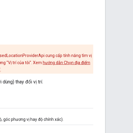
sedLocationProviderApi cung cấp tính năng tìm vị
g "Vị trí của tôi". Xem
hướng dẫn Chọn địa điểm
í
.
 dùng) thay đổi vị trí.
 độ, góc phương vị hay độ chính xác).