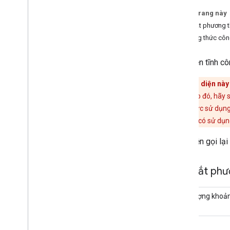
Cập nhật máy ảnh
Trên trang này
Camera
Update
Factory
Tóm tắt phương 
Bản đồ của Google
Phương thức côn
Tổng quan
Hàm callbackableable
Callback
giao diện tĩnh c
Bộ điều hợp cửa sổ
On
Camera
Change
Listener
Giao diện nà
On
Camera
Idle
Listener
Thay vào đó, hãy 
On
Camera
Move
Cancellation
trí và mức sử dụng
Listener
hiện tại
(có sử dụn
On
Camera
Move
Listener
On
Camera
Move
Started
Listener
Giao diện gọi lại
On
Circle
Click
Listener
On
Ground
Overlay
Click
Listener
Tóm tắt phư
On
Indoor
State
Change
Listener
On
Info
Window
Click
Listener
trừu tượng khoả
On
Info
Window
Close
Listener
On
Info
Window
Long
Click
Listener
On
Map
Click
Listener