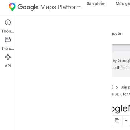
Sản phẩm
Mức gi
Maps Platform
Android
Maps SDK for Android
Thông tin
Hướng dẫn
Tài liệu tham khảo
Mẫu
Tài nguyên
Trò chuyện
API
bằng AI có thể có l
Tài liệu tham khảo
com
.
google
.
android
.
gms
.
maps
Trang chủ
Sản 
com
.
google
.
android
.
gms
.
maps
.
model
Maps SDK for 
Google
Phiên bản thử nghiệm (Không dùng
nữa)
com
.
google
.
android
.
libraries
.
maps
Tổng quan