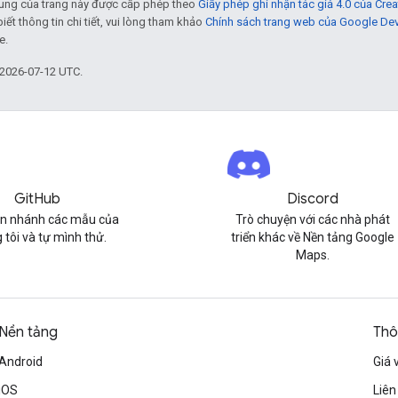
 dung của trang này được cấp phép theo
Giấy phép ghi nhận tác giả 4.0 của Cr
biết thông tin chi tiết, vui lòng tham khảo
Chính sách trang web của Google De
e.
 2026-07-12 UTC.
GitHub
Discord
n nhánh các mẫu của
Trò chuyện với các nhà phát
 tôi và tự mình thử.
triển khác về Nền tảng Google
Maps.
Nền tảng
Thô
Android
Giá 
iOS
Liên