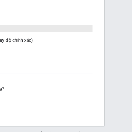
hay độ chính xác).
ng?