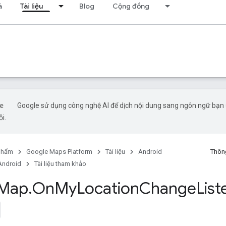
á
Tài liệu
Blog
Cộng đồng
Google sử dụng công nghệ AI để dịch nội dung sang ngôn ngữ bạn ư
ỗi.
phẩm
Google Maps Platform
Tài liệu
Android
Thông
Android
Tài liệu tham khảo
Map
.
On
My
Location
Change
List