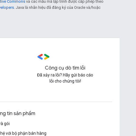
eative Commons
và các mẫu mã lập trình được cấp phép theo
velopers
. Java là nhãn hiệu đã đăng ký của Oracle và/hoặc
Công cụ dò tìm lỗi
Đã xảy ra lỗi? Hãy gửi báo cáo
lỗi cho chúng tôi!
ng tin sản phẩm
và gói
 hệ với bộ phận bán hàng