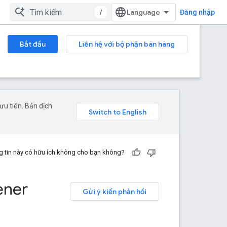
/
Đăng nhập
Bắt đầu
Liên hệ với bộ phận bán hàng
u tiên. Bản dịch
 tin này có hữu ích không cho bạn không?
ener
Gửi ý kiến phản hồi