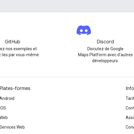
GitHub
Discord
rez nos exemples et
Discutez de Google
-les par vous-même.
Maps Platform avec d'autres
développeurs.
Plates-formes
Inf
Android
Tari
iOS
Cont
Web
Assi
Services Web
Cond