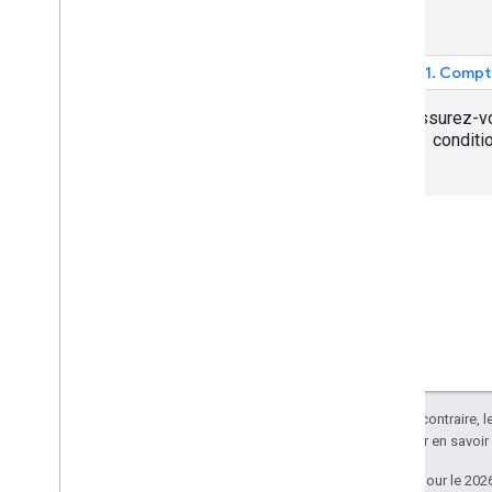
Utiliser l'API Air Quality
Envoyer une requête
1. Compt
Comprendre la réponse
Assurez-vo
conditi
Sauf indication contraire, 
Apache 2.0
. Pour en savoir
Dernière mise à jour le 202