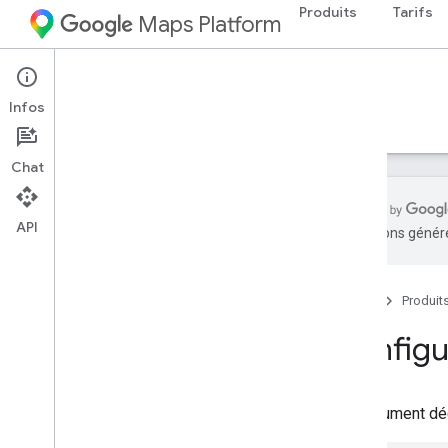
Produits
Tarifs
Maps Platform
Environment
Air Quality API
Infos
Guides
Référence
Ressources
Chat
API
traductions généré
API Air Quality
Aperçu
Accueil
Produit
Essayer la démonstration de
l'API Air Quality
Configur
Couverture par pays et par région
Configuration
Ce document décr
Configurer l'API Air Quality