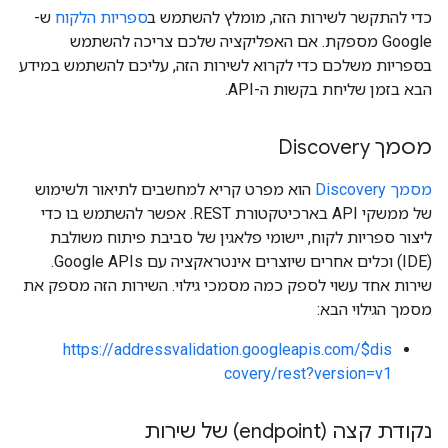
כדי להתקשר לשירות הזה, מומלץ להשתמש ב
ספריות הלקוח
ש-
Google מספקת. אם האפליקציה שלכם צריכה להשתמש
בספריות משלכם כדי לקרוא לשירות הזה, עליכם להשתמש במידע
הבא בזמן שליחת בקשות ה-API.
מסמך Discovery
מסמך Discovery
הוא מפרט קריא למחשבים לתיאור ולשימוש
של ממשקי API בארכיטקטורת REST. אפשר להשתמש בו כדי
ליצור ספריות לקוח, יישומי פלאגין של סביבת פיתוח משולבת
(IDE) וכלים אחרים שיוצרים אינטראקציה עם Google APIs.
שירות אחד עשוי לספק כמה מסמכי גילוי. השירות הזה מספק את
מסמך הגילוי הבא:
https://addressvalidation.googleapis.com/$dis
covery/rest?version=v1
נקודת קצה (endpoint) של שירות