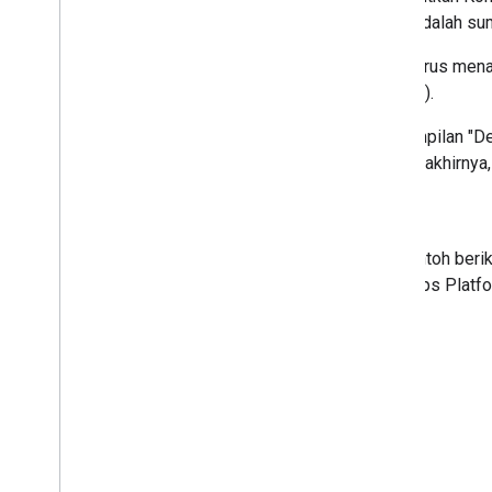
jika peta spesifik yang ditautkan adalah 
Untuk memperjelas, Anda dapat terus mena
googleMapsLinks
di Places API).
Contoh berikut adalah ilustrasi tampilan "
Contoh ini tidak menyeluruh. Pada akhirny
Lingkaran biru dalam contoh ber
dari Layanan Google Maps Platfo