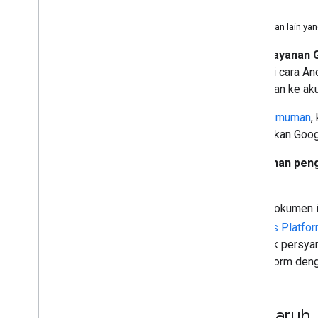
Keamanan jalan
Bagaimana jika saya memiliki pertanyaan lain ya
Mulai
8 Juli 2025
,
Persyaratan Layanan 
EEA)
yang baru akan memengaruhi cara And
pengguna jika project Anda ditautkan ke ak
Sebaiknya baca dan pahami
pengumuman
,
lama dan baru yang mengintegrasikan Goo
Dokumen ini menjelaskan
perubahan peng
Places API
dan layanan terkait.
Informasi yang dijelaskan dalam dokumen
penggunaan Layanan Google Maps Platfor
berubah dari waktu ke waktu. Untuk persyar
lihat Perjanjian Google Maps Platform den
Layanan yang terpengaruh