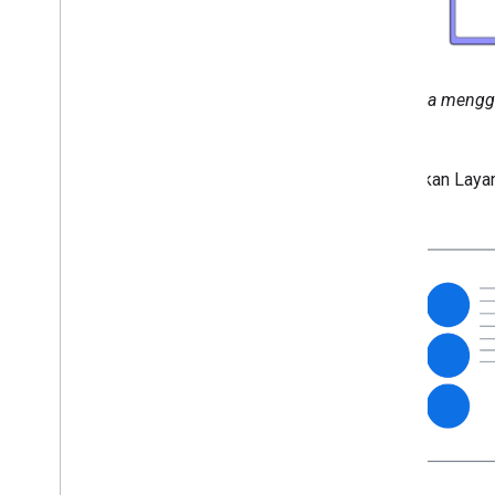
Contoh penautan ke peta menggun
Anda dapat terus menggunakan Layana
apa pun.