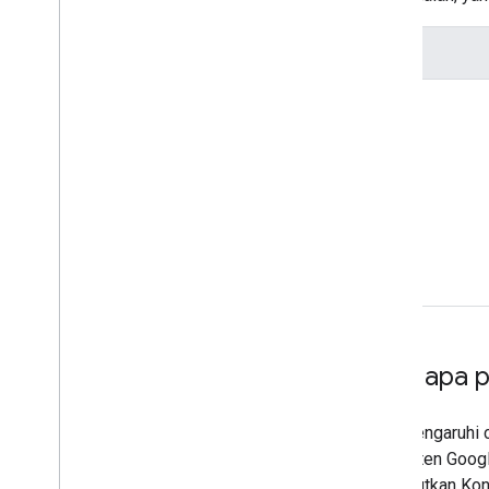
Penyesuaian Fungsi Places API
Tidak ada
Contoh "Dengan Peta apa p
Perubahan persyaratan EEA memengaruhi c
apa pun" berarti menampilkan Konten Googl
termasuk peta Google, atau menautkan Kon