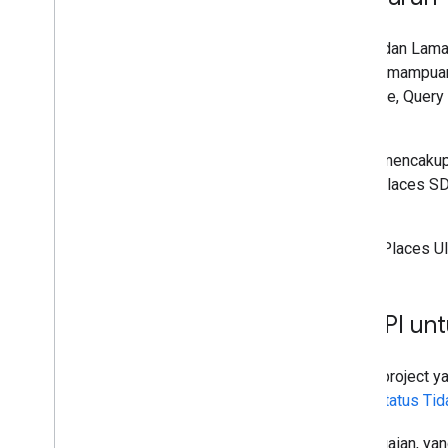
Semua metode Places API (Baru dan Lama) 
API (Baru dan Lama) mencakup kemampuan b
Autocomplete, Place Autocomplete, Query A
Photos.
Places API (Baru dan Lama) juga mencakup
JavaScript API (Baru dan Lama), Places SD
iOS (Baru dan Lama).
Perubahan ini tidak berlaku untuk Places UI 
Penyesuaian Places API un
Penyesuaian ini berlaku untuk (a) project 
(b) project yang tidak lagi dalam
Status Tid
Tabel berikut merangkum penyesuaian, yan