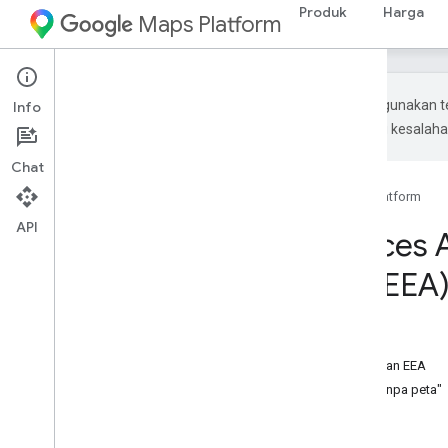
Produk
Harga
Maps Platform
Google menggunakan te
Info
Terjemahan AI mungkin mengandung kesalaha
Chat
Beranda
Produk
Google Maps Platform
API
Penyesuaian Places 
Ekonomi Eropa (EEA
Pada halaman ini
Layanan yang terpengaruh
Penyesuaian Places API untuk pelanggan EEA
Contoh "Dengan Peta apa pun" dan "tanpa peta"
Integrasi alternatif
Places UI Kit