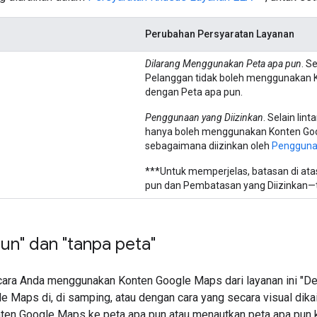
Perubahan Persyaratan Layanan
Dilarang Menggunakan Peta apa pun
. S
Pelanggan tidak boleh menggunakan K
dengan Peta apa pun.
Penggunaan yang Diizinkan
. Selain lin
hanya boleh menggunakan Konten Goog
sebagaimana diizinkan oleh
Penggunaa
***Untuk memperjelas, batasan di at
pun dan Pembatasan yang Diizinkan—tid
un" dan "tanpa peta"
ara Anda menggunakan Konten Google Maps dari layanan ini "De
e Maps di, di samping, atau dengan cara yang secara visual dika
ten Google Maps ke peta apa pun atau menautkan peta apa pun 