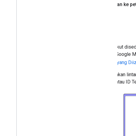
Ditautkan ke pe
Integrasi alternatif
Panduan dan contoh integrasi berikut dis
untuk tidak menggunakan Konten Google M
juga harus mematuhi
Penggunaan yang Diiz
Anda masih dapat menggunakan lintan
menggunakan lintang, bujur, atau ID