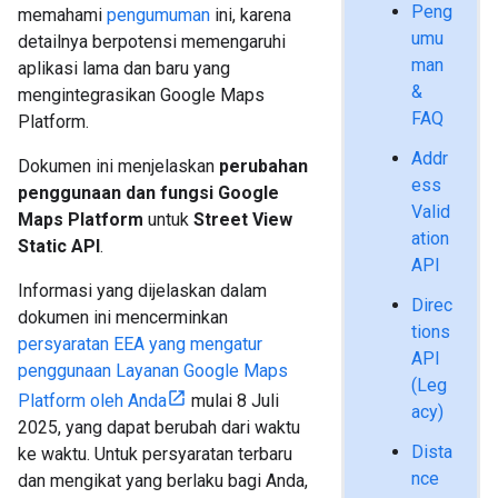
Peng
memahami
pengumuman
ini, karena
umu
detailnya berpotensi memengaruhi
man
aplikasi lama dan baru yang
&
mengintegrasikan Google Maps
FAQ
Platform.
Addr
Dokumen ini menjelaskan
perubahan
ess
penggunaan dan fungsi Google
Valid
Maps Platform
untuk
Street View
ation
Static API
.
API
Informasi yang dijelaskan dalam
Direc
dokumen ini mencerminkan
tions
persyaratan EEA yang mengatur
API
penggunaan Layanan Google Maps
(Leg
Platform oleh Anda
mulai 8 Juli
acy)
2025, yang dapat berubah dari waktu
Dista
ke waktu. Untuk persyaratan terbaru
nce
dan mengikat yang berlaku bagi Anda,