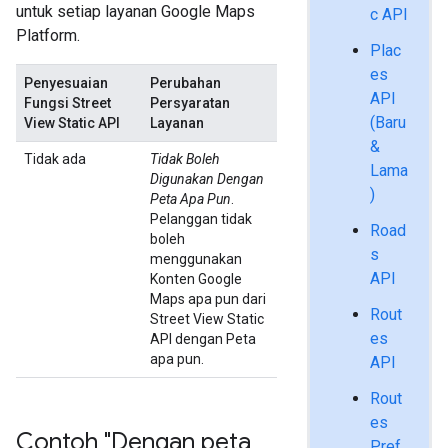
untuk setiap layanan Google Maps
c API
Platform.
Plac
es
Penyesuaian
Perubahan
API
Fungsi Street
Persyaratan
(Baru
View Static API
Layanan
&
Tidak ada
Tidak Boleh
Lama
Digunakan Dengan
)
Peta Apa Pun
.
Pelanggan tidak
Road
boleh
s
menggunakan
API
Konten Google
Maps apa pun dari
Rout
Street View Static
es
API dengan Peta
apa pun.
API
Rout
es
Contoh "Dengan peta
Pref