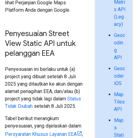
Matri
lihat Perjanjian Google Maps
x API
Platform Anda dengan Google.
(Leg
acy)
Penyesuaian Street
Geoc
View Static API untuk
odin
g
pelanggan EEA
API
Geoc
Penyesuaian ini berlaku untuk (a)
oder
project yang dibuat setelah 8 Juli
iOS
2025 yang ditautkan ke akun dengan
alamat penagihan EEA, dan/atau (b)
Map
project yang tidak lagi dalam
Status
Tiles
Tidak Diubah
setelah 8 Juli 2025.
API
Tabel berikut merangkum
Map
penyesuaian, yang dijelaskan dalam
s
Persyaratan Khusus Layanan EEA
,
Stati