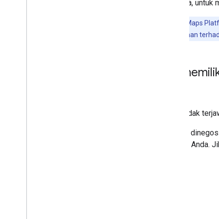
persyaratan keamanan
, misalnya, untuk 
Catatan:
Penggunaan Layanan Google Maps Platfo
Pelanggan bertanggung jawab atas kepatuhan terhadap
Bagaimana jika saya memili
Jika ada pertanyaan teknis yang tidak ter
Jika Anda memiliki perjanjian yang dinego
perwakilan Google Maps Platform Anda. Ji
Penjualan
.