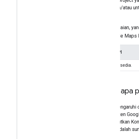
Penyesuaian ini berlaku untuk (a) project y
dengan alamat penagihan EEA, dan/atau untu
Diubah
setelah 8 Juli 2025.
Tabel berikut merangkum penyesuaian, yan
EEA
, untuk setiap layanan Google Maps 
Penyesuaian Fungsi Maps Static API
Jenis peta Satelit dan Hibrid tidak tersedia.
Contoh "Dengan Peta apa p
Perubahan persyaratan EEA memengaruhi c
apa pun" berarti menampilkan Konten Googl
termasuk peta Google, atau menautkan Kon
jika peta spesifik yang ditautkan adalah 