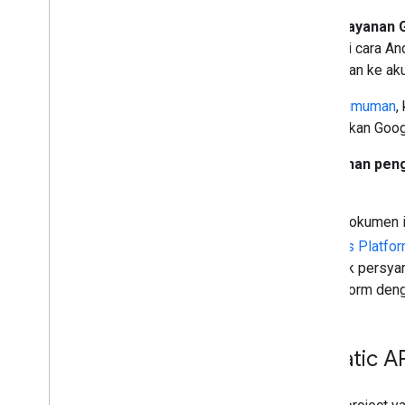
Mulai
8 Juli 2025
,
Persyaratan Layanan 
EEA)
yang baru akan memengaruhi cara And
pengguna jika project Anda ditautkan ke ak
Sebaiknya baca dan pahami
pengumuman
,
lama dan baru yang mengintegrasikan Goo
Dokumen ini menjelaskan
perubahan peng
Maps Static API
.
Informasi yang dijelaskan dalam dokumen
penggunaan Layanan Google Maps Platfor
berubah dari waktu ke waktu. Untuk persyar
lihat Perjanjian Google Maps Platform den
Penyesuaian Maps Static A