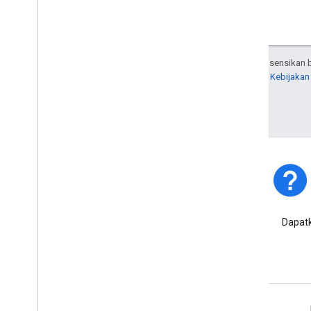
Kecuali dinyatakan lain, konten di halaman ini dilisensika
Untuk mengetahui informasi selengkapnya, lihat
Kebijakan
Terakhir diperbarui pada 2026-04-29 UTC.
Status Platform
Cari tahu insiden platform dan
Dapatk
pemadaman layanan.
Pelajari Lebih Lanjut