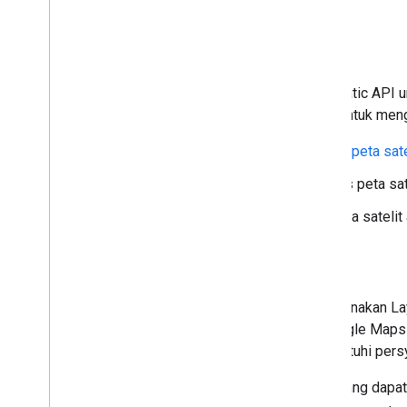
Integrasi alternatif
Jika Anda menggunakan Maps Static API untuk
Anda dapat mempertimbangkan untuk mengub
Maps JavaScript API:
Jenis peta sate
Maps SDK for Android
Jenis peta sat
Maps SDK for iOS
Jenis peta satelit
Keamanan jalan
Pelanggan EEA kini dapat menggunakan Laya
dapat menggunakan Layanan Google Maps Pl
navigasi real-time tersebut mematuhi per
Karena risiko keselamatan jalan yang dapa