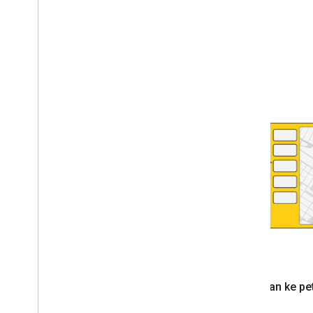
Di peta
Ditautkan ke pe