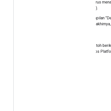
Untuk memperjelas, Anda dapat terus mena
googleMapsLinks
di Places API).
Contoh berikut adalah ilustrasi tampilan "
Contoh ini tidak menyeluruh. Pada akhirny
Lingkaran biru dalam contoh ber
dari Layanan Google Maps Platfo