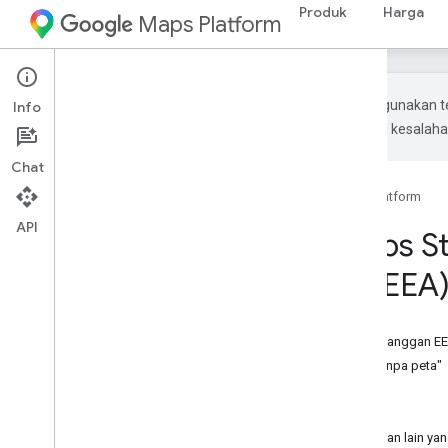
Produk
Harga
Maps Platform
Google menggunakan te
Info
Terjemahan AI mungkin mengandung kesalaha
Chat
Beranda
Produk
Google Maps Platform
API
Penyesuaian Maps St
Ekonomi Eropa (EEA
Pada halaman ini
Penyesuaian Maps Static API untuk pelanggan E
Contoh "Dengan Peta apa pun" dan "tanpa peta"
Integrasi alternatif
Keamanan jalan
Bagaimana jika saya memiliki pertanyaan lain ya