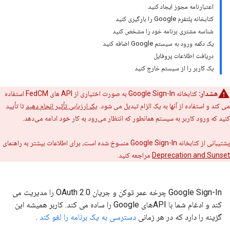
اعتبارنامه مجوز ایجاد کنید
کتابخانه پلتفرم Google را بارگیری کنید
شناسه مشتری برنامه خود را مشخص کنید
یک دکمه ورود به سیستم Google اضافه کنید
دریافت اطلاعات پروفایل
یک کاربر را از سیستم خارج کنید
هشدار:
کتابخانه Google Sign-In به صورت اختیاری از API های FedCM استفاده
می کند و استفاده از آنها به یک الزام تبدیل می شود.
یک ارزیابی تأثیر انجام دهید
تا تأیید
کنید که ورود کاربر به سیستم همانطور که انتظار می‌رود به کار خود ادامه می‌دهد.
پشتیبانی از کتابخانه Google Sign-In منسوخ شده است، برای اطلاعات بیشتر به راهنمای
Deprecation and Sunset
مراجعه کنید.
Google Sign-In چرخه عمر توکن و جریان OAuth 2.0 را مدیریت می
کند و ادغام شما با APIهای Google را ساده می کند. کاربر همیشه این
گزینه را دارد که در هر زمانی
دسترسی به یک برنامه را لغو کند
.