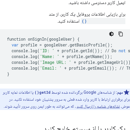
ایمیل کاربر دسترسی داشته باشید.
برای بازیابی اطلاعات پروفایل یک کاربر، از متد
getBasicProfile()
استفاده کنید.
function
onSignIn
(
googleUser
)
{
var
profile
=
googleUser
.
getBasicProfile
();
console
.
log
(
'ID: '
+
profile
.
getId
());
//
Do
not
console
.
log
(
'Name: '
+
profile
.
getName
());
console
.
log
(
'Image URL: '
+
profile
.
getImageUrl
()
console
.
log
(
'Email: '
+
profile
.
getEmail
());
//
T
}
مهم:
از شناسه‌های Google برگردانده شده توسط
getId()
یا اطلاعات نمایه کاربر
برای برقراری ارتباط با کاربر وارد شده فعلی به سرور پشتیبان خود استفاده نکنید. در
عوض،
نشانه‌های شناسه را ارسال کنید
، که می‌توانند به طور ایمن روی سرور تأیید شوند.
یک کاربر را از سیستم خارج کنید