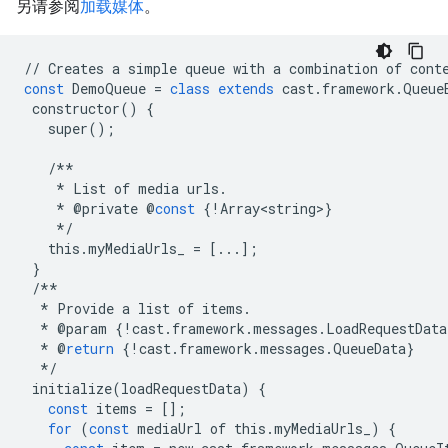
另请参阅
加载媒体
。
//
Creates
a
simple
queue
with
a
combination
of
cont
const
DemoQueue
=
class
extends
cast
.
framework
.
Queue
constructor
()
{
super
();
/**
*
List
of
media
urls
.
*
@
private
@
const
{
!
Array<string>
}
*/
this
.
myMediaUrls_
=
[
...
];
}
/**
*
Provide
a
list
of
items
.
*
@
param
{
!
cast
.
framework
.
messages
.
LoadRequestData
*
@
return
{
!
cast
.
framework
.
messages
.
QueueData
}
*/
initialize
(
loadRequestData
)
{
const
items
=
[];
for
(
const
mediaUrl
of
this
.
myMediaUrls_
)
{