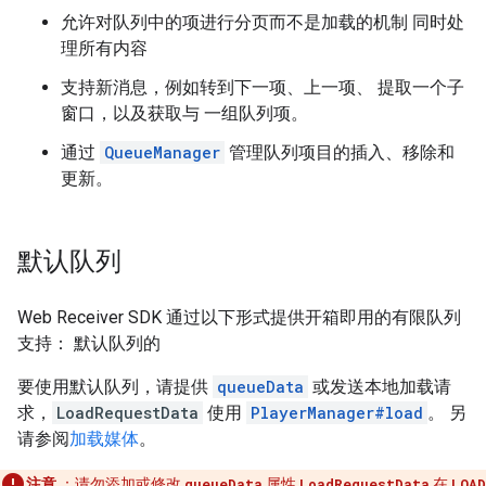
允许对队列中的项进行分页而不是加载的机制 同时处
理所有内容
支持新消息，例如转到下一项、上一项、 提取一个子
窗口，以及获取与 一组队列项。
通过
QueueManager
管理队列项目的插入、移除和
更新。
默认队列
Web Receiver SDK 通过以下形式提供开箱即用的有限队列
支持： 默认队列的
要使用默认队列，请提供
queueData
或发送本地加载请
求，
LoadRequestData
使用
PlayerManager#load
。 另
请参阅
加载媒体
。
注意
：请勿添加或修改
queueData
属性
LoadRequestData
在
LOAD