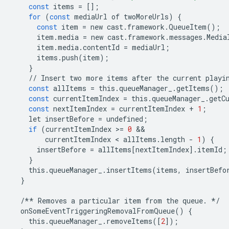
const
items
=
[];
for
(
const
mediaUrl
of
twoMoreUrls
)
{
const
item
=
new
cast
.
framework
.
QueueItem
();
item
.
media
=
new
cast
.
framework
.
messages
.
Media
item
.
media
.
contentId
=
mediaUrl
;
items
.
push
(
item
);
}
//
Insert
two
more
items
after
the
current
playi
const
allItems
=
this
.
queueManager_
.
getItems
();
const
currentItemIndex
=
this
.
queueManager_
.
getC
const
nextItemIndex
=
currentItemIndex
+
1
;
let
insertBefore
=
undefined
;
if
(
currentItemIndex
>
=
0
currentItemIndex
 < 
allItems
.
length
-
1
)
{
insertBefore
=
allItems
[
nextItemIndex
]
.
itemId
;
}
this
.
queueManager_
.
insertItems
(
items
,
insertBefo
}
/**
Removes
a
particular
item
from
the
queue
.
*/
onSomeEventTriggeringRemovalFromQueue
()
{
this
.
queueManager_
.
removeItems
([
2
]);