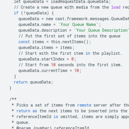
let
queueData
=
loadRequestData
.
queueData
;
//
Create
a
new
queue
with
media
from
the
load
re
if
(
!
queueData
)
{
queueData
=
new
cast
.
framework
.
messages
.
QueueDa
queueData
.
name
=
'Your Queue Name'
;
queueData
.
description
=
'Your Queue Description
//
Put
the
first
set
of
items
into
the
queue
const
items
=
this
.
nextItems
();
queueData
.
items
=
items
;
//
Start
with
the
first
item
in
the
playlist
.
queueData
.
startIndex
=
0
;
//
Start
from
10
seconds
into
the
first
item
.
queueData
.
currentTime
=
10
;
}
return
queueData
;
}
/**
*
Picks
a
set
of
items
from
remote
server
after
th
*
return
as
the
next
items
to
be
inserted
into
the
*
referenceItemId
is
omitted
,
items
are
simply
app
*
queue
.
*
@
param
{
number
}
referenceItemId