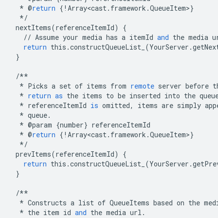
*
@
return
{
!
Array<cast
.
framework
.
QueueItem
>
}
*/
nextItems
(
referenceItemId
)
{
//
Assume
your
media
has
a
itemId
and
the
media
u
return
this
.
constructQueueList_
(
YourServer
.
getNex
}
/**
*
Picks
a
set
of
items
from
remote
server
before
t
*
return
as
the
items
to
be
inserted
into
the
queu
*
referenceItemId
is
omitted
,
items
are
simply
app
*
queue
.
*
@
param
{
number
}
referenceItemId
*
@
return
{
!
Array<cast
.
framework
.
QueueItem
>
}
*/
prevItems
(
referenceItemId
)
{
return
this
.
constructQueueList_
(
YourServer
.
getPre
}
/**
*
Constructs
a
list
of
QueueItems
based
on
the
med
*
the
item
id
and
the
media
url
.