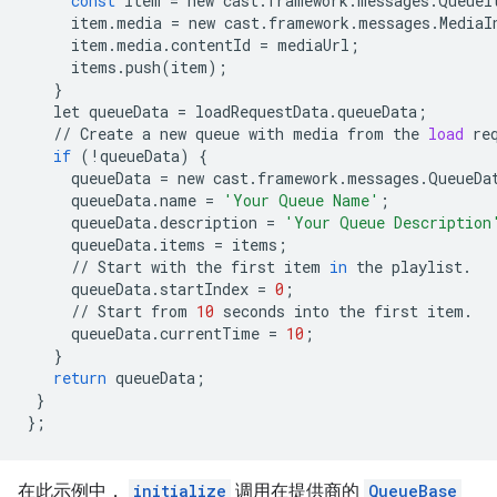
const
item
=
new
cast
.
framework
.
messages
.
QueueI
item
.
media
=
new
cast
.
framework
.
messages
.
MediaI
item
.
media
.
contentId
=
mediaUrl
;
items
.
push
(
item
);
}
let
queueData
=
loadRequestData
.
queueData
;
//
Create
a
new
queue
with
media
from
the
load
re
if
(
!
queueData
)
{
queueData
=
new
cast
.
framework
.
messages
.
QueueDa
queueData
.
name
=
'Your Queue Name'
;
queueData
.
description
=
'Your Queue Description
queueData
.
items
=
items
;
//
Start
with
the
first
item
in
the
playlist
.
queueData
.
startIndex
=
0
;
//
Start
from
10
seconds
into
the
first
item
.
queueData
.
currentTime
=
10
;
}
return
queueData
;
}
};
在此示例中，
initialize
调用在提供商的
QueueBase