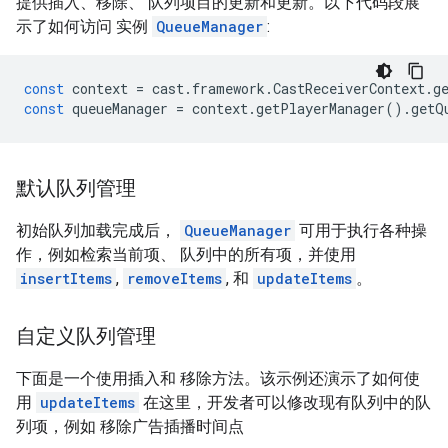
提供插入、移除、 队列项目的更新和更新。以下代码段展
示了如何访问 实例
QueueManager
:
const
context
=
cast
.
framework
.
CastReceiverContext
.
g
const
queueManager
=
context
.
getPlayerManager
()
.
getQ
默认队列管理
初始队列加载完成后，
QueueManager
可用于执行各种操
作，例如检索当前项、 队列中的所有项，并使用
insertItems
,
removeItems
, 和
updateItems
。
自定义队列管理
下面是一个使用插入和 移除方法。该示例还演示了如何使
用
updateItems
在这里，开发者可以修改现有队列中的队
列项，例如 移除广告插播时间点