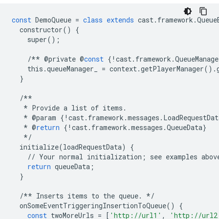
const
DemoQueue
=
class
extends
cast
.
framework
.
Queue
constructor
()
{
super
();
/**
@
private
@
const
{
!
cast
.
framework
.
QueueManage
this
.
queueManager_
=
context
.
getPlayerManager
()
.
}
/**
*
Provide
a
list
of
items
.
*
@
param
{
!
cast
.
framework
.
messages
.
LoadRequestDat
*
@
return
{
!
cast
.
framework
.
messages
.
QueueData
}
*/
initialize
(
loadRequestData
)
{
//
Your
normal
initialization
;
see
examples
abov
return
queueData
;
}
/**
Inserts
items
to
the
queue
.
*/
onSomeEventTriggeringInsertionToQueue
()
{
const
twoMoreUrls
=
[
'http://url1'
,
'http://url2