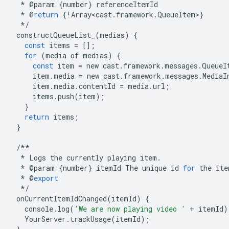
*
@
param
{
number
}
referenceItemId
*
@
return
{
!
Array<cast
.
framework
.
QueueItem
>
}
*/
constructQueueList_
(
medias
)
{
const
items
=
[];
for
(
media
of
medias
)
{
const
item
=
new
cast
.
framework
.
messages
.
QueueI
item
.
media
=
new
cast
.
framework
.
messages
.
MediaI
item
.
media
.
contentId
=
media
.
url
;
items
.
push
(
item
);
}
return
items
;
}
/**
*
Logs
the
currently
playing
item
.
*
@
param
{
number
}
itemId
The
unique
id
for
the
ite
*
@
export
*/
onCurrentItemIdChanged
(
itemId
)
{
console
.
log
(
'We are now playing video '
+
itemId
)
YourServer
.
trackUsage
(
itemId
);