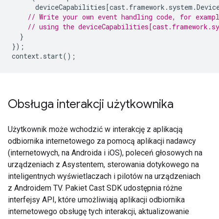
deviceCapabilities
[
cast
.
framework
.
system
.
Devic
// Write your own event handling code, for examp
// using the deviceCapabilities[cast.framework.s
}
});
context
.
start
();
Obsługa interakcji użytkownika
Użytkownik może wchodzić w interakcję z aplikacją
odbiornika internetowego za pomocą aplikacji nadawcy
(internetowych, na Androida i iOS), poleceń głosowych na
urządzeniach z Asystentem, sterowania dotykowego na
inteligentnych wyświetlaczach i pilotów na urządzeniach
z Androidem TV. Pakiet Cast SDK udostępnia różne
interfejsy API, które umożliwiają aplikacji odbiornika
internetowego obsługę tych interakcji, aktualizowanie