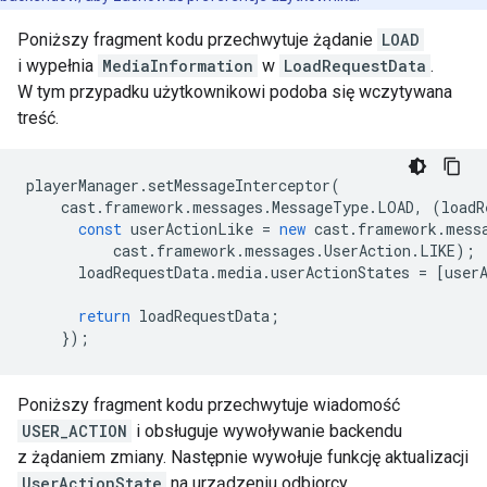
Poniższy fragment kodu przechwytuje żądanie
LOAD
i wypełnia
MediaInformation
w
LoadRequestData
.
W tym przypadku użytkownikowi podoba się wczytywana
treść.
playerManager
.
setMessageInterceptor
(
cast
.
framework
.
messages
.
MessageType
.
LOAD
,
(
loadR
const
userActionLike
=
new
cast
.
framework
.
mess
cast
.
framework
.
messages
.
UserAction
.
LIKE
);
loadRequestData
.
media
.
userActionStates
=
[
user
return
loadRequestData
;
});
Poniższy fragment kodu przechwytuje wiadomość
USER_ACTION
i obsługuje wywoływanie backendu
z żądaniem zmiany. Następnie wywołuje funkcję aktualizacji
UserActionState
na urządzeniu odbiorcy.