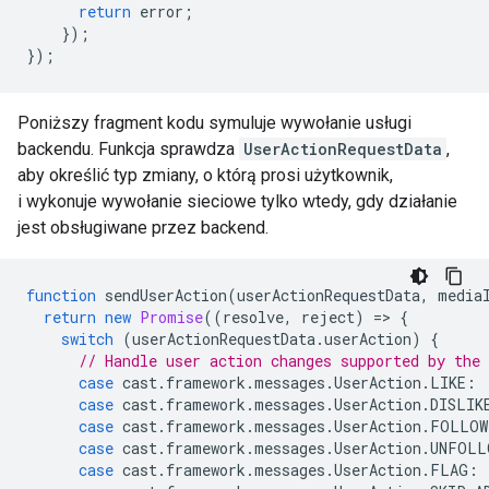
return
error
;
});
});
Poniższy fragment kodu symuluje wywołanie usługi
backendu. Funkcja sprawdza
UserActionRequestData
,
aby określić typ zmiany, o którą prosi użytkownik,
i wykonuje wywołanie sieciowe tylko wtedy, gdy działanie
jest obsługiwane przez backend.
function
sendUserAction
(
userActionRequestData
,
media
return
new
Promise
((
resolve
,
reject
)
=
>
{
switch
(
userActionRequestData
.
userAction
)
{
// Handle user action changes supported by the 
case
cast
.
framework
.
messages
.
UserAction
.
LIKE
:
case
cast
.
framework
.
messages
.
UserAction
.
DISLIK
case
cast
.
framework
.
messages
.
UserAction
.
FOLLOW
case
cast
.
framework
.
messages
.
UserAction
.
UNFOLL
case
cast
.
framework
.
messages
.
UserAction
.
FLAG
: