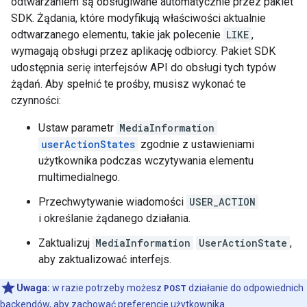
odtwarzaniem są obsługiwane automatycznie przez pakiet
SDK. Żądania, które modyfikują właściwości aktualnie
odtwarzanego elementu, takie jak polecenie
LIKE
,
wymagają obsługi przez aplikację odbiorcy. Pakiet SDK
udostępnia serię interfejsów API do obsługi tych typów
żądań. Aby spełnić te prośby, musisz wykonać te
czynności:
Ustaw parametr
MediaInformation
userActionStates
zgodnie z ustawieniami
użytkownika podczas wczytywania elementu
multimedialnego.
Przechwytywanie wiadomości
USER_ACTION
i określanie żądanego działania.
Zaktualizuj
MediaInformation
UserActionState
,
aby zaktualizować interfejs.
Uwaga:
w razie potrzeby możesz
POST
działanie do odpowiednich
backendów, aby zachować preferencje użytkownika.