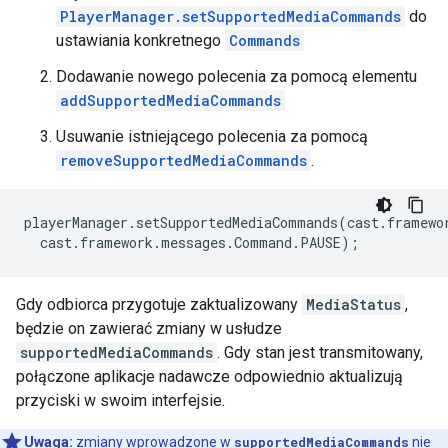
PlayerManager.setSupportedMediaCommands
do
ustawiania konkretnego
Commands
Dodawanie nowego polecenia za pomocą elementu
addSupportedMediaCommands
Usuwanie istniejącego polecenia za pomocą
removeSupportedMediaCommands
.
playerManager
.
setSupportedMediaCommands
(
cast
.
framewo
cast
.
framework
.
messages
.
Command
.
PAUSE
);
Gdy odbiorca przygotuje zaktualizowany
MediaStatus
,
będzie on zawierać zmiany w usłudze
supportedMediaCommands
. Gdy stan jest transmitowany,
połączone aplikacje nadawcze odpowiednio aktualizują
przyciski w swoim interfejsie.
Uwaga:
zmiany wprowadzone w
supportedMediaCommands
nie