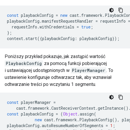
const
playbackConfig
=
new
cast
.
framework
.
PlaybackCo
playbackConfig
.
manifestRequestHandler
=
requestInfo
requestInfo
.
withCredentials
=
true
;
};
context
.
start
({
playbackConfig
:
playbackConfig
});
Poniższy przykład pokazuje, jak zastąpić wartość
PlaybackConfig
za pomocą funkcji pobierającej
i ustawiającej udostępnionych w
PlayerManager
. To
ustawienie konfiguruje odtwarzacz tak, aby wznawiał
odtwarzanie treści po wczytaniu 1 segmentu.
const
playerManager
=
cast
.
framework
.
CastReceiverContext
.
getInstance
()
const
playbackConfig
=
(
Object
.
assign
(
new
cast
.
framework
.
PlaybackConfig
(),
pla
playbackConfig
.
autoResumeNumberOfSegments
=
1
;