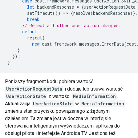
case
cast
.
framework
.
messages
.
UserAction
.
SKIP_A
let
backendResponse
=
{
userActionRequestData
setTimeout
(()
=
>
{
resolve
(
backendResponse
)},
break
;
// Reject all other user action changes.
default
:
reject
(
new
cast
.
framework
.
messages
.
ErrorData
(
cast
}
});
}
Poniższy fragment kodu pobiera wartość
UserActionRequestData
i dodaje lub usuwa wartość
UserActionState
z wartości
MediaInformation
.
Aktualizacja
UserActionState
w
MediaInformation
zmienia stan przycisku powiązanego z żądanym
działaniem. Ta zmiana jest widoczna w interfejsie
sterowania inteligentnym wyświetlaczem, aplikacji do
obsługi pilota i interfejsie Androida TV. Jest ona też