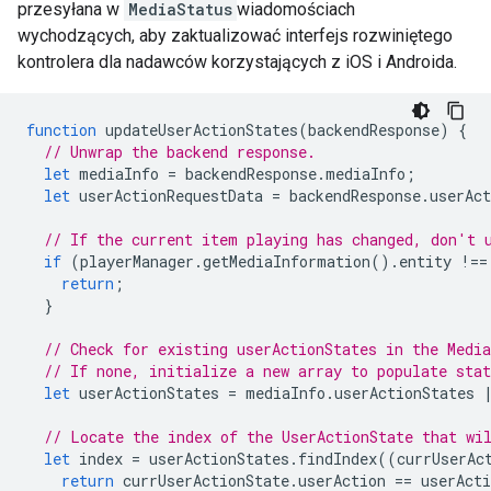
przesyłana w
MediaStatus
wiadomościach
wychodzących, aby zaktualizować interfejs rozwiniętego
kontrolera dla nadawców korzystających z iOS i Androida.
function
updateUserActionStates
(
backendResponse
)
{
// Unwrap the backend response.
let
mediaInfo
=
backendResponse
.
mediaInfo
;
let
userActionRequestData
=
backendResponse
.
userAct
// If the current item playing has changed, don't 
if
(
playerManager
.
getMediaInformation
().
entity
!==
return
;
}
// Check for existing userActionStates in the Medi
// If none, initialize a new array to populate stat
let
userActionStates
=
mediaInfo
.
userActionStates
// Locate the index of the UserActionState that wi
let
index
=
userActionStates
.
findIndex
((
currUserAc
return
currUserActionState
.
userAction
==
userActi