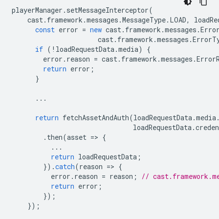
playerManager
.
setMessageInterceptor
(
cast
.
framework
.
messages
.
MessageType
.
LOAD
,
loadRe
const
error
=
new
cast
.
framework
.
messages
.
Erro
cast
.
framework
.
messages
.
ErrorT
if
(
!
loadRequestData
.
media
)
{
error
.
reason
=
cast
.
framework
.
messages
.
Error
return
error
;
}
...
return
fetchAssetAndAuth
(
loadRequestData
.
media
loadRequestData
.
creden
.
then
(
asset
=
>
{
...
return
loadRequestData
;
}).
catch
(
reason
=
>
{
error
.
reason
=
reason
;
// cast.framework.m
return
error
;
});
});