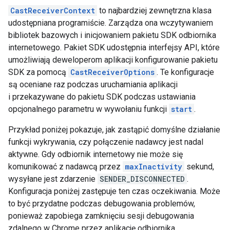
CastReceiverContext
to najbardziej zewnętrzna klasa
udostępniana programiście. Zarządza ona wczytywaniem
bibliotek bazowych i inicjowaniem pakietu SDK odbiornika
internetowego. Pakiet SDK udostępnia interfejsy API, które
umożliwiają deweloperom aplikacji konfigurowanie pakietu
SDK za pomocą
CastReceiverOptions
. Te konfiguracje
są oceniane raz podczas uruchamiania aplikacji
i przekazywane do pakietu SDK podczas ustawiania
opcjonalnego parametru w wywołaniu funkcji
start
.
Przykład poniżej pokazuje, jak zastąpić domyślne działanie
funkcji wykrywania, czy połączenie nadawcy jest nadal
aktywne. Gdy odbiornik internetowy nie może się
komunikować z nadawcą przez
maxInactivity
sekund,
wysyłane jest zdarzenie
SENDER_DISCONNECTED
.
Konfiguracja poniżej zastępuje ten czas oczekiwania. Może
to być przydatne podczas debugowania problemów,
ponieważ zapobiega zamknięciu sesji debugowania
zdalnego w Chrome przez aplikację odbiornika