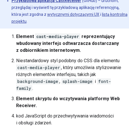
Przykładowa aplikacja CastReceiver
(GitHub) – uruchom,
przeglądaj i wyświetl tę przykładową aplikację referencyjną,
która jest zgodna z
wytycznymi dotyczącymi UX
i
listą kontrolną
projektu
.
Element
cast-media-player
reprezentujący
wbudowany interfejs odtwarzacza dostarczany
z odbiornikiem internetowym.
Niestandardowy styl podobny do CSS dla elementu
cast-media-player
, który umożliwia stylizowanie
różnych elementów interfejsu, takich jak
background-image
,
splash-image
i
font-
family
.
Element skryptu do wczytywania platformy Web
Receiver.
kod JavaScript do przechwytywania wiadomości
i obsługi zdarzeń.