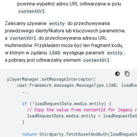
powinna wypełnić adres URL odtwarzania w polu
contentUrl
.
Zalecamy używanie
entity
do przechowywania
prawdziwego identyfikatora lub kluczowych parametrów,
a
contentUrl
do przechowywania adresu URL
multimediów. Przykładem może być ten fragment kodu,
w którym w żądaniu
LOAD
występuje parametr
entity
,
a pobrany jest odtwarzalny element
contentUrl
:
playerManager
.
setMessageInterceptor
(
cast
.
framework
.
messages
.
MessageType
.
LOAD
,
loadRe
...
if
(
!
loadRequestData
.
media
.
entity
)
{
// Copy the value from contentId for legacy 
loadRequestData
.
media
.
entity
=
loadRequestDa
}
return
thirdparty
.
fetchAssetAndAuth
(
loadReques