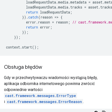
loadRequestData
.
media
.
metadata
=
asset
.
met
loadRequestData
.
media
.
tracks
=
asset
.
track
return
loadRequestData
;
}).
catch
(
reason
=
>
{
error
.
reason
=
reason
;
// cast.framework.m
return
error
;
});
});
context
.
start
();
Obsługa błędów
Gdy w przechwytywaczu wiadomości wystąpią błędy,
aplikacja odbiornika internetowego powinna zwrócić
odpowiednie wartości
cast.framework.messages.ErrorType
i
cast.framework.messages.ErrorReason
.