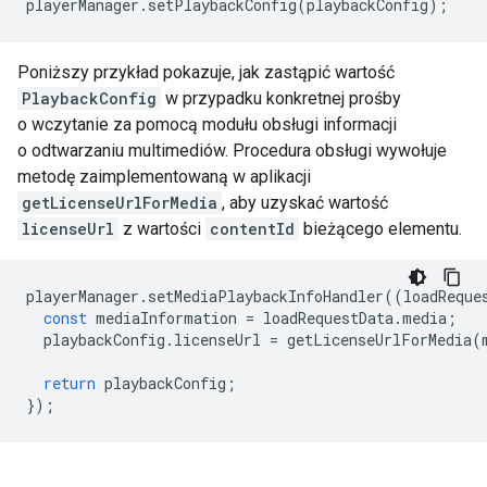
playerManager
.
setPlaybackConfig
(
playbackConfig
);
Poniższy przykład pokazuje, jak zastąpić wartość
PlaybackConfig
w przypadku konkretnej prośby
o wczytanie za pomocą modułu obsługi informacji
o odtwarzaniu multimediów. Procedura obsługi wywołuje
metodę zaimplementowaną w aplikacji
getLicenseUrlForMedia
, aby uzyskać wartość
licenseUrl
z wartości
contentId
bieżącego elementu.
playerManager
.
setMediaPlaybackInfoHandler
((
loadReque
const
mediaInformation
=
loadRequestData
.
media
;
playbackConfig
.
licenseUrl
=
getLicenseUrlForMedia
(
return
playbackConfig
;
});