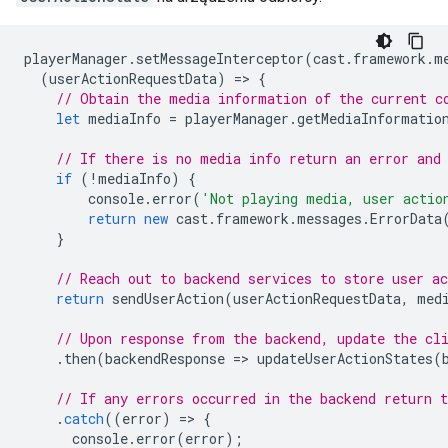
playerManager
.
setMessageInterceptor
(
cast
.
framework
.
m
(
userActionRequestData
)
=
>
{
// Obtain the media information of the current c
let
mediaInfo
=
playerManager
.
getMediaInformatio
// If there is no media info return an error and
if
(
!
mediaInfo
)
{
console
.
error
(
'Not playing media, user actio
return
new
cast
.
framework
.
messages
.
ErrorData
}
// Reach out to backend services to store user a
return
sendUserAction
(
userActionRequestData
,
med
// Upon response from the backend, update the cl
.
then
(
backendResponse
=
>
updateUserActionStates
(
// If any errors occurred in the backend return 
.
catch
((
error
)
=
>
{
console
.
error
(
error
);