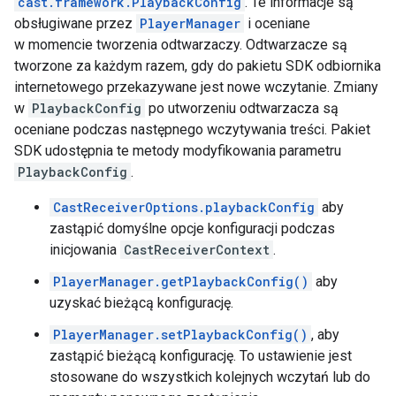
cast.framework.PlaybackConfig
. Te informacje są
obsługiwane przez
PlayerManager
i oceniane
w momencie tworzenia odtwarzaczy. Odtwarzacze są
tworzone za każdym razem, gdy do pakietu SDK odbiornika
internetowego przekazywane jest nowe wczytanie. Zmiany
w
PlaybackConfig
po utworzeniu odtwarzacza są
oceniane podczas następnego wczytywania treści. Pakiet
SDK udostępnia te metody modyfikowania parametru
PlaybackConfig
.
CastReceiverOptions.playbackConfig
aby
zastąpić domyślne opcje konfiguracji podczas
inicjowania
CastReceiverContext
.
PlayerManager.getPlaybackConfig()
aby
uzyskać bieżącą konfigurację.
PlayerManager.setPlaybackConfig()
, aby
zastąpić bieżącą konfigurację. To ustawienie jest
stosowane do wszystkich kolejnych wczytań lub do