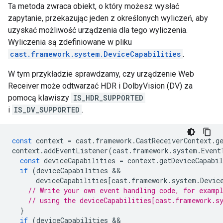
Ta metoda zwraca obiekt, o który możesz wysłać
zapytanie, przekazując jeden z określonych wyliczeń, aby
uzyskać możliwość urządzenia dla tego wyliczenia.
Wyliczenia są zdefiniowane w pliku
cast.framework.system.DeviceCapabilities
.
W tym przykładzie sprawdzamy, czy urządzenie Web
Receiver może odtwarzać HDR i DolbyVision (DV) za
pomocą klawiszy
IS_HDR_SUPPORTED
i
IS_DV_SUPPORTED
.
const
context
=
cast
.
framework
.
CastReceiverContext
.
g
context
.
addEventListener
(
cast
.
framework
.
system
.
Event
const
deviceCapabilities
=
context
.
getDeviceCapabil
if
(
deviceCapabilities
deviceCapabilities
[
cast
.
framework
.
system
.
Devic
// Write your own event handling code, for examp
// using the deviceCapabilities[cast.framework.s
}
if
(
deviceCapabilities