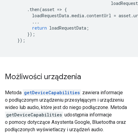
loadRequest
.
then
(
asset
=
>
{
loadRequestData
.
media
.
contentUrl
=
asset
.
u
...
return
loadRequestData
;
});
});
Możliwości urządzenia
Metoda
getDeviceCapabilities
zawiera informacje
o podłączonym urządzeniu przesyłającym i urządzeniu
wideo lub audio, które jest do niego podłączone. Metoda
getDeviceCapabilities
udostępnia informacje
o pomocy dotyczące Asystenta Google, Bluetootha oraz
podłączonych wyświetlaczy i urządzeń audio.