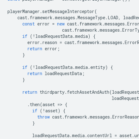
playerManager
.
setMessageInterceptor
(
cast
.
framework
.
messages
.
MessageType
.
LOAD
,
loadRe
const
error
=
new
cast
.
framework
.
messages
.
Erro
cast
.
framework
.
messages
.
ErrorT
if
(
!
loadRequestData
.
media
)
{
error
.
reason
=
cast
.
framework
.
messages
.
Error
return
error
;
}
if
(
!
loadRequestData
.
media
.
entity
)
{
return
loadRequestData
;
}
return
thirdparty
.
fetchAssetAndAuth
(
loadReques
loadRequest
.
then
(
asset
=
>
{
if
(
!
asset
)
{
throw
cast
.
framework
.
messages
.
ErrorReaso
}
loadRequestData
.
media
.
contentUrl
=
asset
.
u