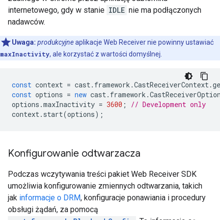
internetowego, gdy w stanie
IDLE
nie ma podłączonych
nadawców.
Uwaga:
produkcyjne
aplikacje Web Receiver nie powinny ustawiać
maxInactivity
, ale korzystać z wartości domyślnej.
const
context
=
cast
.
framework
.
CastReceiverContext
.
g
const
options
=
new
cast
.
framework
.
CastReceiverOptio
options
.
maxInactivity
=
3600
;
// Development only
context
.
start
(
options
);
Konfigurowanie odtwarzacza
Podczas wczytywania treści pakiet Web Receiver SDK
umożliwia konfigurowanie zmiennych odtwarzania, takich
jak
informacje o DRM
, konfiguracje ponawiania i procedury
obsługi żądań, za pomocą