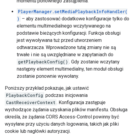
momentu ponownego zastąpienia.
PlayerManager.setMediaPlaybackInfoHandler(
)
– aby zastosować dodatkowe konfiguracje tylko do
elementu multimedialnego wczytywanego na
podstawie bieżących konfiguracji. Funkcja obsługi
jest wywoływana tuż przed utworzeniem
odtwarzacza. Wprowadzone tutaj zmiany nie są
trwałe i nie są uwzględniane w zapytaniach do
getPlaybackConfig()
. Gdy zostanie wczytany
następny element multimedialny, ten moduł obsługi
zostanie ponownie wywołany.
Poniższy przykład pokazuje, jak ustawić
PlaybackConfig
podczas inicjowania
CastReceiverContext
. Konfiguracja zastępuje
wychodzące żądania uzyskania plików manifestu. Obsługa
określa, że żądania CORS Access-Control powinny być
wysyłane przy użyciu danych logowania, takich jak pliki
cookie lub nagłówki autoryzacji.