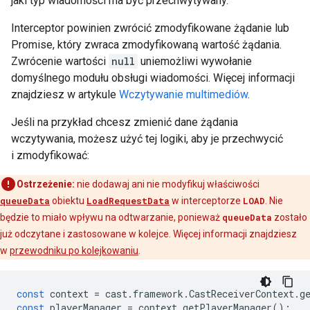
jaki typ wiadomości ma być przechwytywany.
Interceptor powinien zwrócić zmodyfikowane żądanie lub
Promise, który zwraca zmodyfikowaną wartość żądania.
Zwrócenie wartości
null
uniemożliwi wywołanie
domyślnego modułu obsługi wiadomości. Więcej informacji
znajdziesz w artykule
Wczytywanie multimediów
.
Jeśli na przykład chcesz zmienić dane żądania
wczytywania, możesz użyć tej logiki, aby je przechwycić
i zmodyfikować:
Ostrzeżenie:
nie dodawaj ani nie modyfikuj właściwości
queueData
obiektu
LoadRequestData
w interceptorze
LOAD
. Nie
będzie to miało wpływu na odtwarzanie, ponieważ
queueData
zostało
już odczytane i zastosowane w kolejce. Więcej informacji znajdziesz
w
przewodniku po kolejkowaniu
.
const
context
=
cast
.
framework
.
CastReceiverContext
.
g
const
playerManager
=
context
.
getPlayerManager
();