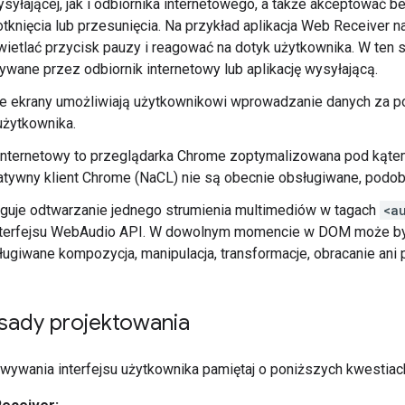
wysyłającej, jak i odbiornika internetowego, a także akceptować
dotknięcia lub przesunięcia. Na przykład aplikacja Web Receiver
ietlać przycisk pauzy i reagować na dotyk użytkownika. W ten
wane przez odbiornik internetowy lub aplikację wysyłającą.
ne ekrany umożliwiają użytkownikowi wprowadzanie danych za p
 użytkownika.
 internetowy to przeglądarka Chrome zoptymalizowana pod kąte
tywny klient Chrome (NaCL) nie są obecnie obsługiwane, podob
guje odtwarzanie jednego strumienia multimediów w tagach
<a
terfejsu WebAudio API. W dowolnym momencie w DOM może być
ługiwane kompozycja, manipulacja, transformacje, obracanie ani p
sady projektowania
ywania interfejsu użytkownika pamiętaj o poniższych kwestiac