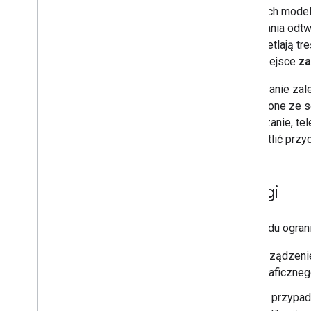
Wytyczne dotyczące UX
W ramach modelu
Lista kontrolna projektu
sterowania odtw
i wyświetlają tr
Elementy testowania
mieć miejsce
z
Testowanie aplikacji przesyłających
Przesyłanie zale
Muszą one ze so
Urządzenia
odtwarzanie, te
Urządzenia audio
wyświetlić przy
Uwagi
Z powodu ograni
Urządzenie
graficzneg
W przypadk