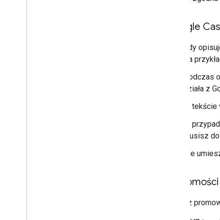
„Google Cas
Gdy opisuj
Na przykła
Podczas o
działa z Go
W tekście 
W przypadk
musisz dod
Nie umiesz
Wiadomości 
Możesz promowa