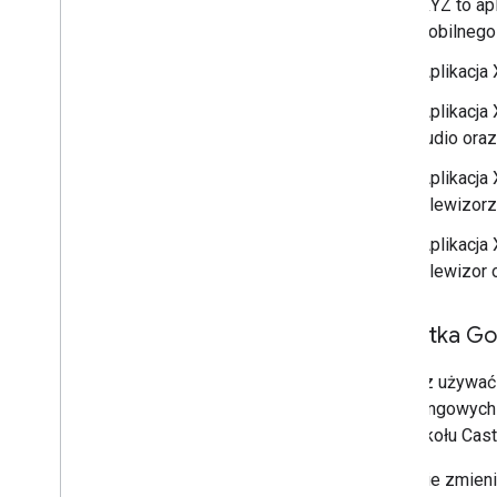
„XYZ to ap
mobilnego 
„Aplikacja
„Aplikacja
Audio oraz
„Aplikacja
telewizorz
„Aplikacja
telewizor 
Plakietka G
Możesz używać pl
marketingowych 
z protokołu Cast
Nie zmieni