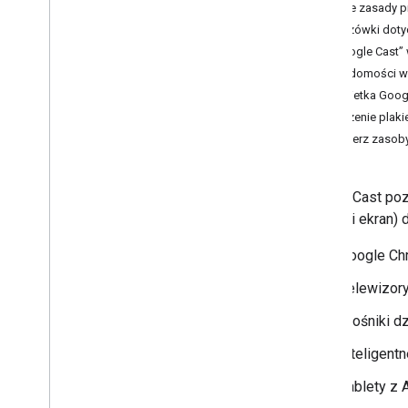
Programowanie aplikacji na Androida
Ogólne zasady p
Programowanie aplikacji na i
OS
Wskazówki doty
Programowanie aplikacji internetowych
„Google Cast” 
Rozwiązywanie problemów z
Wiadomości w a
wykrywaniem
Plakietka Goog
Migracja aplikacji nadawcy v2 do CAF
Łączenie plakie
Pobierz zasoby
Aplikacje odbiorników
Tworzenie aplikacji internetowych
Tworzenie aplikacji odbiornika Android
Google Cast poz
TV
dźwięk i ekran) 
Migracja odbiornika w wersji 2 do CAF
Google Ch
Multimedia
Telewizory
Obsługiwane multimedia
Wiadomości odtworzenia multimediów
Głośniki d
Protokoły strumieniowego przesyłania
danych
inteligent
Tablety z
Przewodnik po projektowaniu