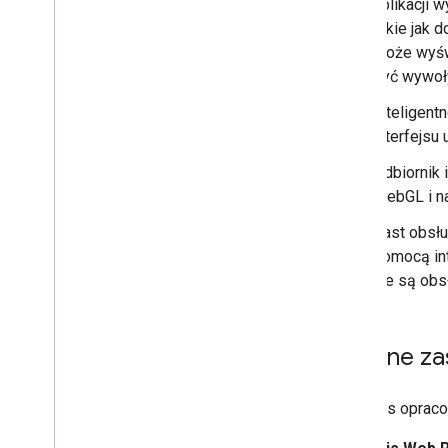
aplikacji 
takie jak 
może wyśw
być wywoły
Inteligent
interfejsu
Odbiornik
WebGL i na
Cast obsłu
pomocą in
nie są obs
Ogólne za
Podczas opracow