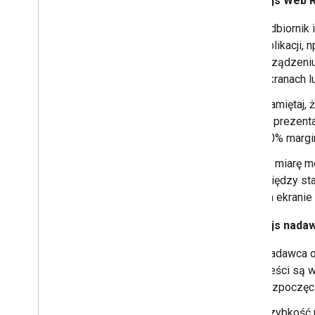
Interfejs Web 
Odbiornik 
aplikacji,
urządzeniu
ekranach lu
Pamiętaj, 
w prezenta
10% margi
W miarę mo
między sta
na ekranie
Interfejs nada
Nadawca ob
treści są 
rozpoczęci
Szybkość 