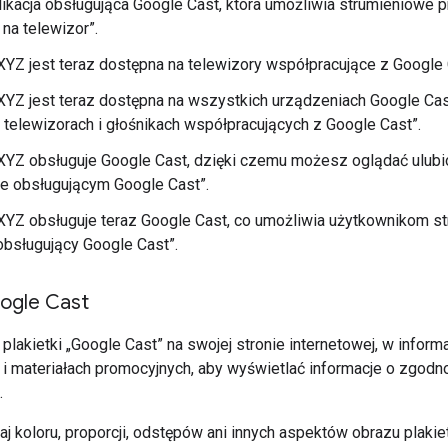
likacja obsługująca Google Cast, która umożliwia strumieniowe p
na telewizor”.
 XYZ jest teraz dostępna na telewizory współpracujące z Google 
 XYZ jest teraz dostępna na wszystkich urządzeniach Google C
 telewizorach i głośnikach współpracujących z Google Cast”.
 XYZ obsługuje Google Cast, dzięki czemu możesz oglądać ulubion
e obsługującym Google Cast”.
 XYZ obsługuje teraz Google Cast, co umożliwia użytkownikom st
obsługujący Google Cast”.
oogle Cast
akietki „Google Cast” na swojej stronie internetowej, w informac
i materiałach promocyjnych, aby wyświetlać informacje o zgodn
.
aj koloru, proporcji, odstępów ani innych aspektów obrazu plakiet