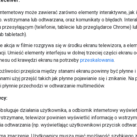
Receiver:
internetowy może zawierać zarówno elementy interaktywne, jak i
 np. wstrzymana lub odtwarzana, oraz komunikaty o błędach. Inte
 przesyłającym (telefonie, tablecie lub przeglądarce Chrome) lu
b tabletach).
że akcja w filmie rozgrywa się w środku ekranu telewizora, a el
cji. Umieść elementy interfejsu w dolnej trzeciej części ekranu
nesu od krawędzi ekranu na potrzeby
przeskalowania
.
żliwości przejścia między stanami ekranu powinny być płynne i 
nami użyj przejść takich jak płynne pojawianie się i znikanie. Na
 i płynnie przechodzi w odtwarzanie multimediów.
wcy:
sługuje działania użytkownika, a odbiornik internetowy wyświetla
wstrzymane, telewizor powinien wyświetlić informację o wstrzym
a odtwarzania (np. wyświetlając użytkownikowi przycisk odtwarz
ma znaczenie. Użytkownicy muszą mieć możliwość szybkiego zn