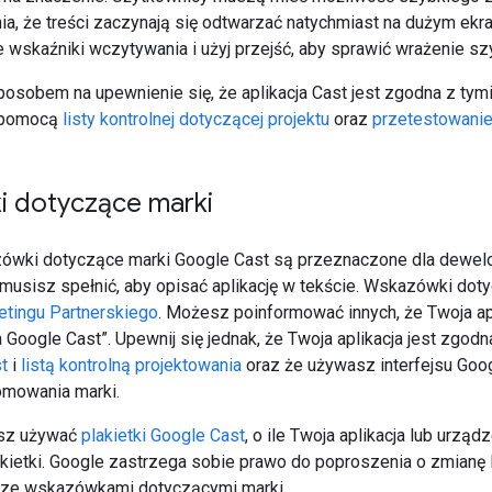
ia, że treści zaczynają się odtwarzać natychmiast na dużym ekr
wskaźniki wczytywania i użyj przejść, aby sprawić wrażenie s
osobem na upewnienie się, że aplikacja Cast jest zgodna z tymi
 pomocą
listy kontrolnej dotyczącej projektu
oraz
przetestowanie 
 dotyczące marki
wki dotyczące marki Google Cast są przeznaczone dla dewelo
musisz spełnić, aby opisać aplikację w tekście. Wskazówki dot
tingu Partnerskiego
. Możesz poinformować innych, że Twoja apl
 Google Cast”. Upewnij się jednak, że Twoja aplikacja jest zgod
t
i
listą kontrolną projektowania
oraz że używasz interfejsu Go
omowania marki.
sz używać
plakietki Google Cast
, o ile Twoja aplikacja lub urz
ietki. Google zastrzega sobie prawo do poproszenia o zmianę lub
a ze wskazówkami dotyczącymi marki.