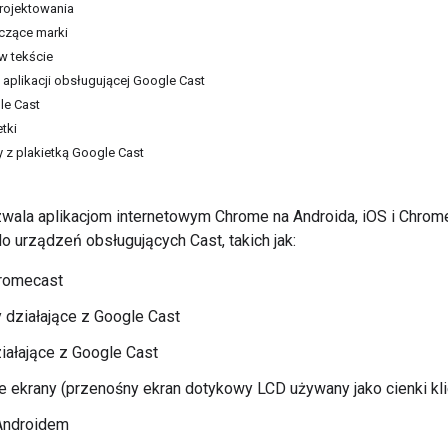
rojektowania
czące marki
w tekście
plikacji obsługującej Google Cast
le Cast
tki
 z plakietką Google Cast
wala aplikacjom internetowym Chrome na Androida, iOS i Chrome 
do urządzeń obsługujących Cast, takich jak:
romecast
 działające z Google Cast
ziałające z Google Cast
ne ekrany (przenośny ekran dotykowy LCD używany jako cienki kli
 Androidem