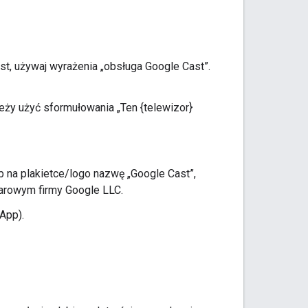
ast, używaj wyrażenia „obsługa Google Cast”.
ży użyć sformułowania „Ten {telewizor}
 na plakietce/logo nazwę „Google Cast”,
arowym firmy Google LLC.
App).