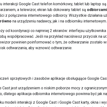
 interakcji Google Cast telefon komórkowy, tablet lub laptop s
arzaniem, a telewizor, ekran lub dokowany tablet są
odbiorcam
eści z połączenia internetowego odbiorcy. Wszystkie działania u
arówno
na urządzeniu nadawcy, jak i na odbiorniku internetowym.
ży od koordynacji co najmniej 2 ekranów: interfejsu użytkownika
bą współpracować. Jeśli na przykład naciśniesz przycisk na u
lewizor powinien poinformować o tym, że odtwarzanie zostało 
cisk odtwarzania, aby wznowić odtwarzanie.
czeń sprzętowych i zasobów aplikacje obsługujące Google Cast
 Cast jest urządzeniem o niskim poborze mocy z ograniczonym
o, dlatego aplikacja odbiornika internetowego powinna być jak na
u modeli interakcji z Google Cast i Google Cast karty, okna i