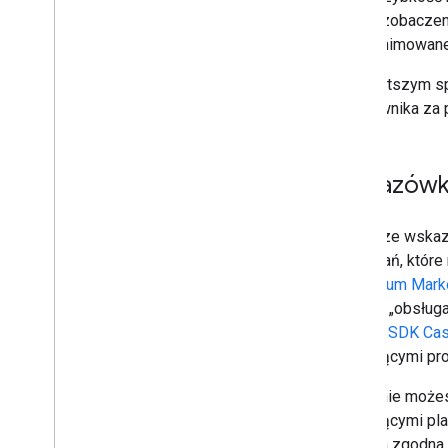
i zobaczen
animowane 
Najprostszym sp
użytkownika za
Wskazówki
Poniższe wskazó
wymagań, które 
w
Centrum Marke
terminu „obsługa
pakietu SDK Cas
dotyczącymi pr
Podobnie może
dotyczącymi plak
jest ona zgodn