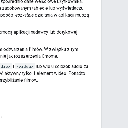
 bezpośrednio dane wejściowe użytkownika,
 na zadokowanym tablecie lub wyświetlaczu
 sposób
wszystkie
działania w aplikacji muszą
omocą aplikacji nadawcy lub dotykowej
m odtwarzania filmów. W związku z tym
nie jak rozszerzenia Chrome.
udio>
i
<video>
lub wielu ścieżek audio za
 aktywny tylko 1 element wideo. Ponadto
rzybliżanie filmów.
h.