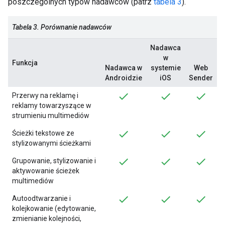
poszczególnych typów nadawców (patrz
tabela 3
).
Tabela 3. Porównanie nadawców
Nadawca
w
Funkcja
Nadawca w
systemie
Web
Androidzie
iOS
Sender
Przerwy na reklamę i
reklamy towarzyszące w
strumieniu multimediów
Ścieżki tekstowe ze
stylizowanymi ścieżkami
Grupowanie, stylizowanie i
aktywowanie ścieżek
multimediów
Autoodtwarzanie i
kolejkowanie (edytowanie,
zmienianie kolejności,