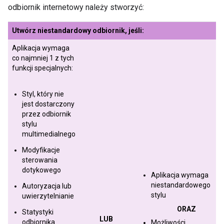
odbiornik internetowy należy stworzyć:
Utwórz niestandardowy odbiornik, jeśli:
Aplikacja wymaga
co najmniej 1 z tych
funkcji specjalnych:
Styl, który nie
jest dostarczony
przez odbiornik
stylu
multimedialnego
Modyfikacje
sterowania
dotykowego
Aplikacja wymaga
niestandardowego
Autoryzacja lub
stylu
uwierzytelnianie
ORAZ
Statystyki
LUB
odbiornika
Możliwości