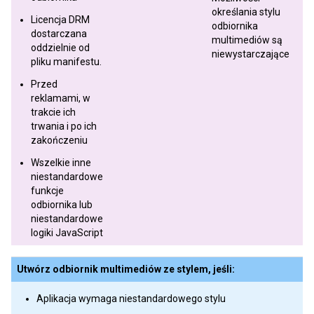
określania stylu
Licencja DRM
odbiornika
dostarczana
multimediów są
oddzielnie od
niewystarczające
pliku manifestu.
Przed
reklamami, w
trakcie ich
trwania i po ich
zakończeniu
Wszelkie inne
niestandardowe
funkcje
odbiornika lub
niestandardowe
logiki JavaScript
Utwórz odbiornik multimediów ze stylem, jeśli:
Aplikacja wymaga niestandardowego stylu