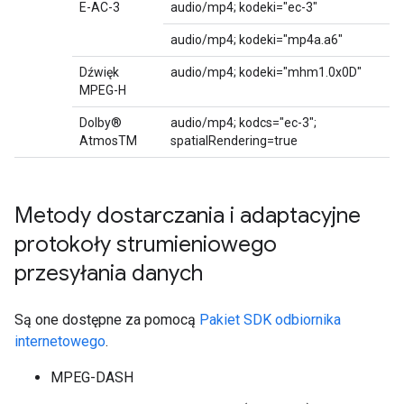
E-AC-3
audio/mp4; kodeki="ec-3"
audio/mp4; kodeki="mp4a.a6"
Dźwięk
audio/mp4; kodeki="mhm1.0x0D"
MPEG-H
Dolby®
audio/mp4; kodcs="ec-3";
AtmosTM
spatialRendering=true
Metody dostarczania i adaptacyjne
protokoły strumieniowego
przesyłania danych
Są one dostępne za pomocą
Pakiet SDK odbiornika
internetowego
.
MPEG-DASH