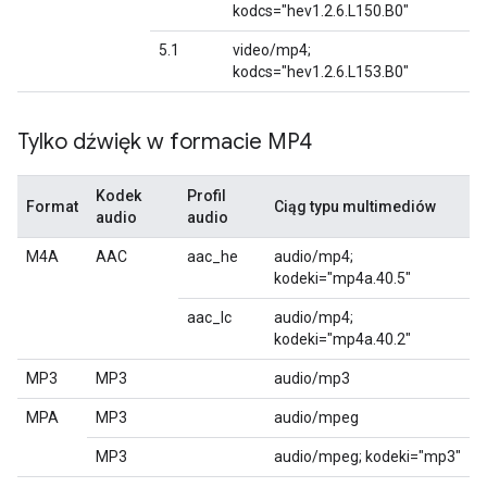
kodcs="hev1.2.6.L150.B0"
5.1
video/mp4;
kodcs="hev1.2.6.L153.B0"
Tylko dźwięk w formacie MP4
Kodek
Profil
Format
Ciąg typu multimediów
audio
audio
M4A
AAC
aac_he
audio/mp4;
kodeki="mp4a.40.5"
aac_lc
audio/mp4;
kodeki="mp4a.40.2"
MP3
MP3
audio/mp3
MPA
MP3
audio/mpeg
MP3
audio/mpeg; kodeki="mp3"