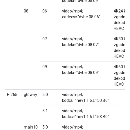
kodeki="dvhe.05.09"
08
06
video/mp4;
4K24 kl./
codecs="dvhe.08.06"
zgodna 
dekode
HEVC
07
video/mp4;
4K30 kl./
kodeki="dvhe.08.07"
zgodna 
dekode
HEVC
09
video/mp4;
4K60 kl./
kodeki="dvhe.08.09"
zgodna 
dekode
HEVC
H.265
główny
5,0
video/mp4;
kodcs="hev1.1.6.L150.B0"
5.1
video/mp4;
kodcs="hev1.1.6.L153.B0"
main10
5,0
video/mp4;