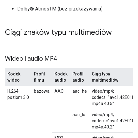
Dolby® AtmosTM (bez przekazywania)
Ciągi znaków typu multimediów
Wideo i audio MP4
Kodek
Profil
Kodek
Profil
Ciąg typu
wideo
filmu
audio
audio
multimediów
H.264
bazowa
AAC
aac_he
video/mp4;
poziom 3.0
codecs="avc1.42E01E,
mp4a.40.5"
aac_lc
video/mp4;
codecs="avc1.42E01E,
mp4a.40.2"