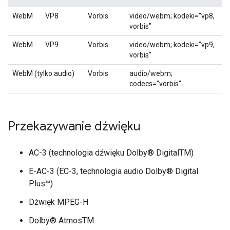
WebM
VP8
Vorbis
video/webm; kodeki="vp8,
vorbis"
WebM
VP9
Vorbis
video/webm; kodeki="vp9,
vorbis"
WebM (tylko audio)
Vorbis
audio/webm;
codecs="vorbis"
Przekazywanie dźwięku
AC-3 (technologia dźwięku Dolby® DigitalTM)
E-AC-3 (EC-3, technologia audio Dolby® Digital
Plus™)
Dźwięk MPEG-H
Dolby® AtmosTM