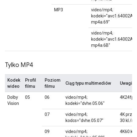
MP3
video/mp4;
kodeki="avc1.64002A,
mp4a.69"
video/mp4;
kodeki="avc1.64002A,
mp4a.6B"
Tylko MP4
Kodek
Profil
Poziom
Ciąg typu multimediów
Uwagi
wideo
filmu
filmu
Dolby
05
06
video/mp4;
4K24fps
Vision
kodeki="dvhe.05.06"
07
video/mp4;
4K przy
kodcs="dvhe.05.07"
30 kl./s
09
video/mp4;
4K60 kl./