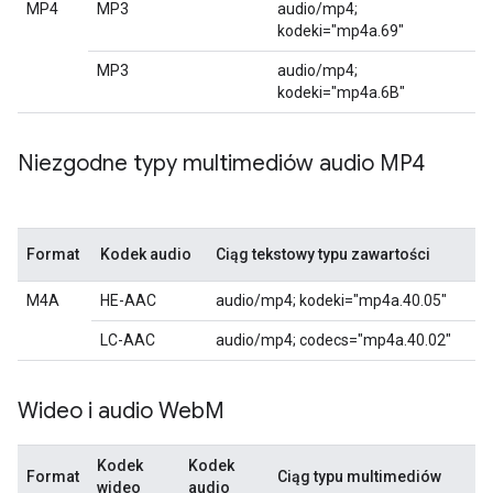
MP4
MP3
audio/mp4;
kodeki="mp4a.69"
MP3
audio/mp4;
kodeki="mp4a.6B"
Niezgodne typy multimediów audio MP4
Format
Kodek audio
Ciąg tekstowy typu zawartości
M4A
HE-AAC
audio/mp4; kodeki="mp4a.40.05"
LC-AAC
audio/mp4; codecs="mp4a.40.02"
Wideo i audio Web
M
Kodek
Kodek
Format
Ciąg typu multimediów
wideo
audio