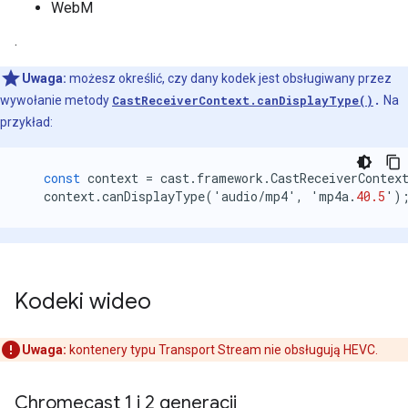
WebM
.
Uwaga:
możesz określić, czy dany kodek jest obsługiwany przez
wywołanie metody
CastReceiverContext.canDisplayType()
.
Na
przykład:
const
context
=
cast
.
framework
.
CastReceiverContex
context
.
canDisplayType
(
'
audio
/
mp4
'
,
'
mp4a
.
40.5
'
)
Kodeki wideo
Uwaga:
kontenery typu Transport Stream nie obsługują HEVC.
Chromecast 1 i 2 generacji