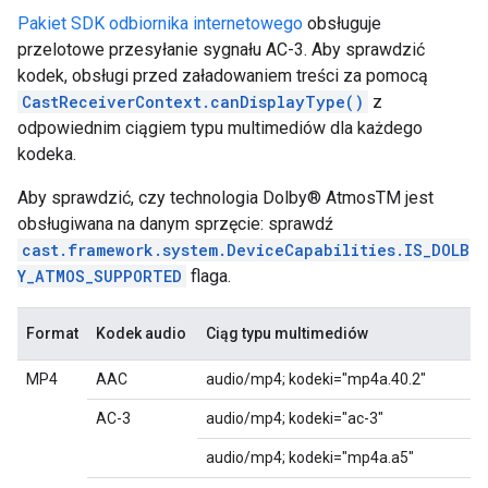
Pakiet SDK odbiornika internetowego
obsługuje
przelotowe przesyłanie sygnału AC-3. Aby sprawdzić
kodek, obsługi przed załadowaniem treści za pomocą
CastReceiverContext.canDisplayType()
z
odpowiednim ciągiem typu multimediów dla każdego
kodeka.
Aby sprawdzić, czy technologia Dolby® AtmosTM jest
obsługiwana na danym sprzęcie: sprawdź
cast.framework.system.DeviceCapabilities.IS_DOLB
Y_ATMOS_SUPPORTED
flaga.
Format
Kodek audio
Ciąg typu multimediów
MP4
AAC
audio/mp4; kodeki="mp4a.40.2"
AC-3
audio/mp4; kodeki="ac-3"
audio/mp4; kodeki="mp4a.a5"