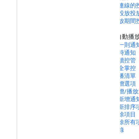
總覽
未連線的投
投放基本概念
已投放投
投放按鈕
投放期間
投放對話方塊
投放自動播放
投放自動播
寄件者應用程式
下一則通
接收器應用程式
逾時通知
變更記錄
持續控管
完全掌控
測試案例
待播清單
測試投放應用程式
新增選項
新增/播
裝置
已新增通
音訊裝置
重新排序
移除項目
清除所有
記錄