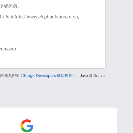
C 授權提供。
 Institute / www.elephantsdream.org
unny.org
詳情請參閱《
Google Developers 網站政策
》。Java 是 Oracle