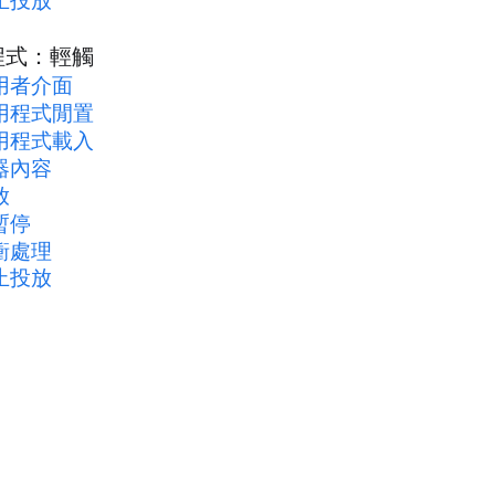
止投放
程式：輕觸
用者介面
用程式閒置
用程式載入
器內容
放
暫停
衝處理
止投放