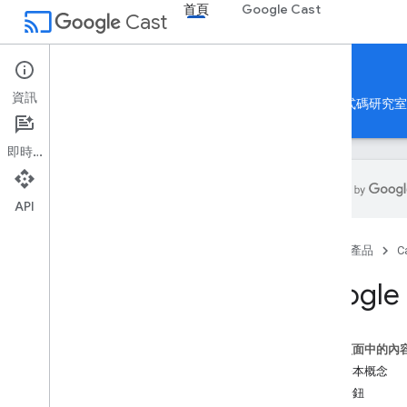
首頁
Google Cast
cast
Cast
首頁
資訊
首頁
指南
參考資料
應用程式範例
程式碼研究室
即時通訊
API
Cast SDK
首頁
產品
C
總覽
開始使用
Googl
註冊
服務條款
詞彙解釋
這個頁面中的內
投放基本概念
寄件者應用程式
投放按鈕