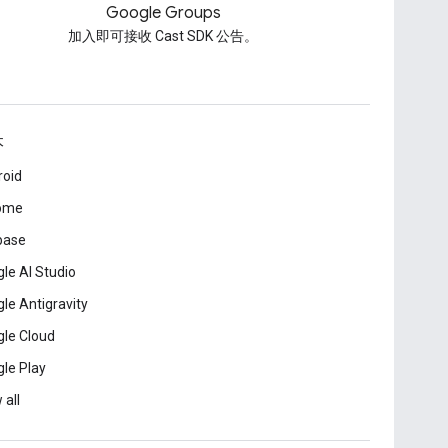
Google Groups
加入即可接收 Cast SDK 公告。
本
roid
ome
base
le AI Studio
le Antigravity
le Cloud
le Play
 all