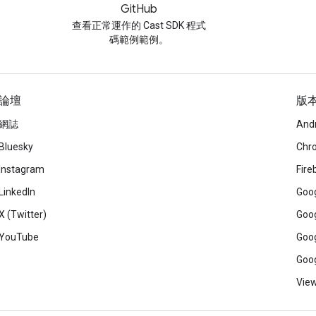
GitHub
查看正常運作的 Cast SDK 程式
碼範例範例。
論壇
版
網誌
And
Bluesky
Chr
Instagram
Fire
LinkedIn
Goog
X (Twitter)
Goog
YouTube
Goog
Goog
View