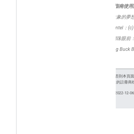
本設計指南使用
大象的夢想：(c)
Sintel：(c)
鋼珠眼前：(CC)
Big Buck 
除非另有註明，否則本頁
和/或其關聯企業的註冊商
上次更新時間：2022-12-0