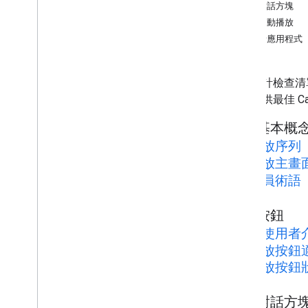
開發 Android 寄件者應用程式
投放對話方塊
開發 i
OS 寄件者應用程式
投放自動播放
開發網路寄件者應用程式
寄件者應用程式
探索廣告疑難排解
將寄件者 v2 應用程式遷移至 CAF
下列設計檢查清
用者提供最佳 Ca
接收器應用程式
開發 Web Receiver 應用程式
投放基本概
開發 Android TV 接收器應用程式
投放序列
將接收器 v2 遷移至 CAF
投放主畫
演員術語
媒體
支援的媒體
投放按鈕
媒體播放訊息
向使用者介紹
串流通訊協定
投放按鈕
設計指南
投放按鈕
使用者體驗指南
設計檢查清單
投放對話方