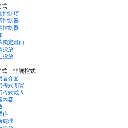
程式
量控制項
展控制器
你控制器
知
幕鎖定畫面
續投放
止投放
程式：非觸控式
用者介面
用程式閒置
用程式載入
器內容
放
暫停
衝處理