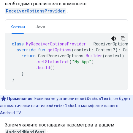
необходимо реализовать компонент
ReceiverOptionsProvider
:
Котлин
Java
class
MyReceiverOptionsProvider
:
ReceiverOptionsP
override
fun
getOptions
(
context
:
Context?)
:
Cast
return
CastReceiverOptions
.
Builder
(
context
)
.
setStatusText
(
"My App"
)
.
build
()
}
}
Примечание:
Если вы не установите
setStatusText
, он будет
автоматически взят из
android:label
в манифесте вашего
Android TV.
Затем укажите поставщика параметров в вашем
AndroidManifest
: