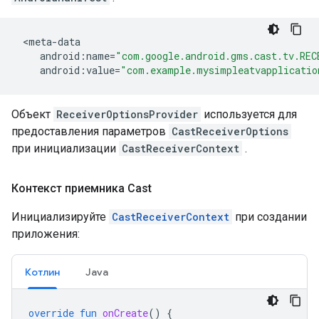
<
meta
-
data
android
:
name
=
"com.google.android.gms.cast.tv.REC
android
:
value
=
"com.example.mysimpleatvapplicatio
Объект
ReceiverOptionsProvider
используется для
предоставления параметров
CastReceiverOptions
при инициализации
CastReceiverContext
.
Контекст приемника Cast
Инициализируйте
CastReceiverContext
при создании
приложения:
Котлин
Java
override
fun
onCreate
()
{