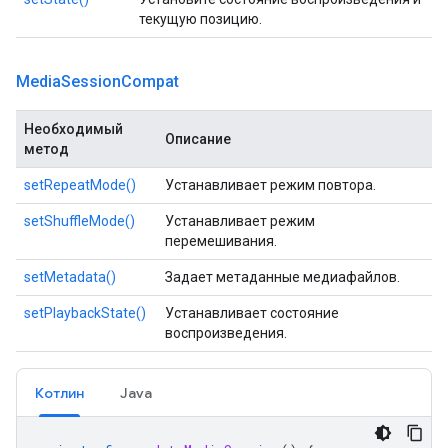
текущую позицию.
Media
Session
Compat
Необходимый
Описание
метод
setRepeatMode()
Устанавливает режим повтора.
setShuffleMode()
Устанавливает режим
перемешивания.
setMetadata()
Задает метаданные медиафайлов.
setPlaybackState()
Устанавливает состояние
воспроизведения.
Котлин
Java