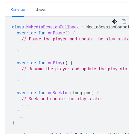
Котлин
Java
class
MyMediaSessionCallback
:
MediaSessionCompat
.
override
fun
onPause
()
{
// Pause the player and update the play state.
...
}
override
fun
onPlay
()
{
// Resume the player and update the play state
...
}
override
fun
onSeekTo
(
long
pos
)
{
// Seek and update the play state.
...
}
...
}