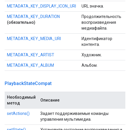
METADATA_KEY_DISPLAY_ICON_URI
URL значка.
METADATA_KEY_DURATION
Продолжительность
(обязательно)
воспроизведения
медиафайла.
METADATA_KEY_MEDIA_URI
Идентификатор
контента.
METADATA_KEY_ARTIST
Художник.
METADATA_KEY_ALBUM
Альбом.
Playback
State
Compat
Необходимый
Описание
метод
setActions()
Задает поддерживаемые команды
управления мультимедиа.
setState()
Установите состояние воспроизведения и