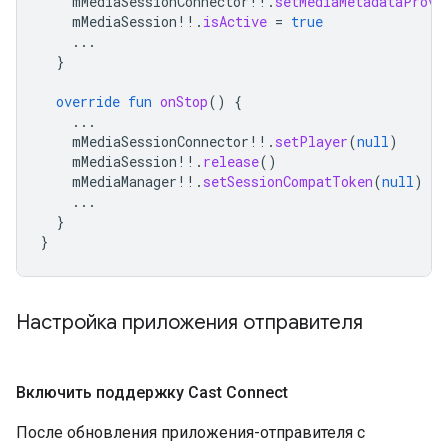
mMediaSessionConnector
!!
.
setMediaMetadataProvi
mMediaSession
!!
.
isActive
=
true
...
}
override
fun
onStop
()
{
...
mMediaSessionConnector
!!
.
setPlayer
(
null
)
mMediaSession
!!
.
release
()
mMediaManager
!!
.
setSessionCompatToken
(
null
)
...
}
}
Настройка приложения отправителя
Включить поддержку Cast Connect
После обновления приложения-отправителя с