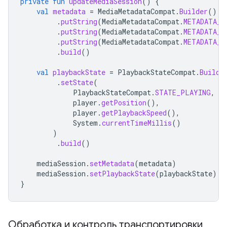
private
fun
updateMediaSession
()
{
val
metadata
=
MediaMetadataCompat
.
Builder
()
.
putString
(
MediaMetadataCompat
.
METADATA_K
.
putString
(
MediaMetadataCompat
.
METADATA_K
.
putString
(
MediaMetadataCompat
.
METADATA_K
.
build
()
val
playbackState
=
PlaybackStateCompat
.
Builde
.
setState
(
PlaybackStateCompat
.
STATE_PLAYING
,
player
.
getPosition
(),
player
.
getPlaybackSpeed
(),
System
.
currentTimeMillis
()
)
.
build
()
mediaSession
.
setMetadata
(
metadata
)
mediaSession
.
setPlaybackState
(
playbackState
)
}
Обработка и контроль транспортировки