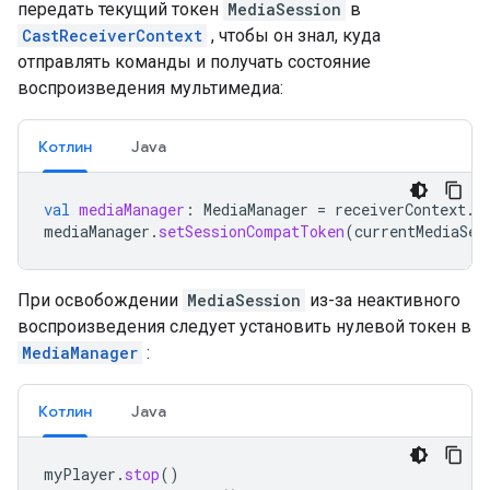
передать текущий токен
MediaSession
в
CastReceiverContext
, чтобы он знал, куда
отправлять команды и получать состояние
воспроизведения мультимедиа:
Котлин
Java
val
mediaManager
:
MediaManager
=
receiverContext
.
g
mediaManager
.
setSessionCompatToken
(
currentMediaSes
При освобождении
MediaSession
из-за неактивного
воспроизведения следует установить нулевой токен в
MediaManager
:
Котлин
Java
myPlayer
.
stop
()