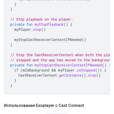
}
}
// Stop playback on the player.
private
fun
myStopPlayback
()
{
myPlayer
.
stop
()
myStopCastReceiverContextIfNeeded
()
}
// Stop the CastReceiverContext when both the playe
// stopped and the app has moved to the background
private
fun
myStopCastReceiverContextIfNeeded
()
{
if
(
mIsBackground
&&
myPlayer
.
isStopped
())
{
CastReceiverContext
.
getInstance
().
stop
()
}
}
Использование Exoplayer с Cast Connect