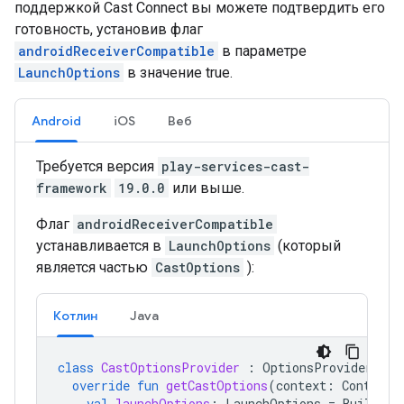
поддержкой Cast Connect вы можете подтвердить его
готовность, установив флаг
androidReceiverCompatible
в параметре
LaunchOptions
в значение true.
Android
iOS
Веб
Требуется версия
play-services-cast-
framework
19.0.0
или выше.
Флаг
androidReceiverCompatible
устанавливается в
LaunchOptions
(который
является частью
CastOptions
):
Котлин
Java
class
CastOptionsProvider
:
OptionsProvider
{
override
fun
getCastOptions
(
context
:
Context?
val
launchOptions
:
LaunchOptions
=
Builder
(