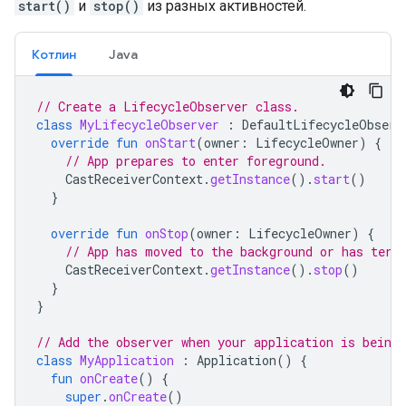
start()
и
stop()
из разных активностей.
Котлин
Java
// Create a LifecycleObserver class.
class
MyLifecycleObserver
:
DefaultLifecycleObserv
override
fun
onStart
(
owner
:
LifecycleOwner
)
{
// App prepares to enter foreground.
CastReceiverContext
.
getInstance
().
start
()
}
override
fun
onStop
(
owner
:
LifecycleOwner
)
{
// App has moved to the background or has term
CastReceiverContext
.
getInstance
().
stop
()
}
}
// Add the observer when your application is being 
class
MyApplication
:
Application
()
{
fun
onCreate
()
{
super
.
onCreate
()