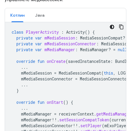
Котлин
Java
class
PlayerActivity
:
Activity
()
{
private
var
mMediaSession
:
MediaSessionCompat? 
=
private
var
mMediaSessionConnector
:
MediaSession
private
var
mMediaManager
:
MediaManager? 
=
null
override
fun
onCreate
(
savedInstanceState
:
Bundle
...
mMediaSession
=
MediaSessionCompat
(
this
,
LOG_T
mMediaSessionConnector
=
MediaSessionConnector
...
}
override
fun
onStart
()
{
...
mMediaManager
=
receiverContext
.
getMediaManage
mMediaManager
!!
.
setSessionCompatToken
(
currentM
mMediaSessionConnector
!!
.
setPlayer
(
mExoPlayer
)