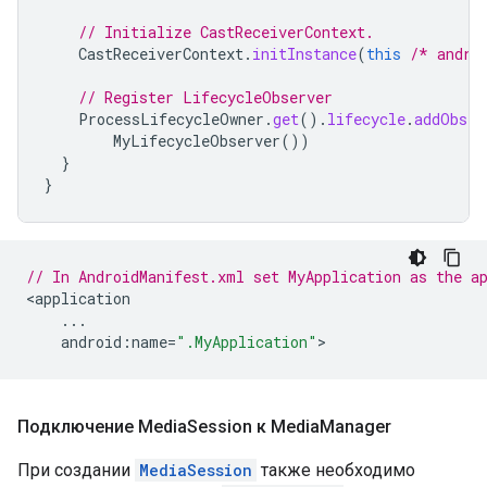
// Initialize CastReceiverContext.
CastReceiverContext
.
initInstance
(
this
/* andro
// Register LifecycleObserver
ProcessLifecycleOwner
.
get
().
lifecycle
.
addObser
MyLifecycleObserver
())
}
}
// In AndroidManifest.xml set MyApplication as the a
<
application
...
android
:
name
=
".MyApplication"
Подключение Media
Session к Media
Manager
При создании
MediaSession
также необходимо