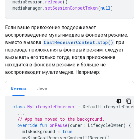
mediaSession
.
release
()
mediaManager
.
setSessionCompatToken
(
null
)
Если ваше приложение поддерживает
воспроизведение мультимедиа в фоновом режиме,
вместо вызова
CastReceiverContext.stop()
при
переводе приложения в фоновый режим, следует
вызывать его только тогда, когда приложение
находится в фоновом режиме и больше не
воспроизводит мультимедиа. Например:
Котлин
Java
class
MyLifecycleObserver
:
DefaultLifecycleObserv
...
// App has moved to the background.
override
fun
onPause
(
owner
:
LifecycleOwner
)
{
mIsBackground
=
true
myStopCastReceiverContextIfNeeded
()