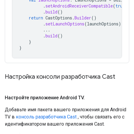
.
setAndroidReceiverCompatible
(
true
)
.
build
()
return
CastOptions
.
Builder
()
.
setLaunchOptions
(
launchOptions
)
...
.
build
()
}
}
Настройка консоли разработчика Cast
Настройте приложение Android TV
.
Добавьте имя пакета вашего приложения для Android
TV в
консоль разработчика Cast
, чтобы связать его с
идентификатором вашего приложения Cast.