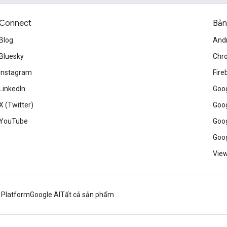
Connect
Bản
Blog
And
Bluesky
Chr
Instagram
Fire
LinkedIn
Goog
X (Twitter)
Goog
YouTube
Goog
Goog
View
 Platform
Google AI
Tất cả sản phẩm