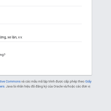
ng, xe lăn, v.v.
ông?
eative Commons
và các mẫu mã lập trình được cấp phép theo
Giấy
ers
. Java là nhãn hiệu đã đăng ký của Oracle và/hoặc các đơn vị