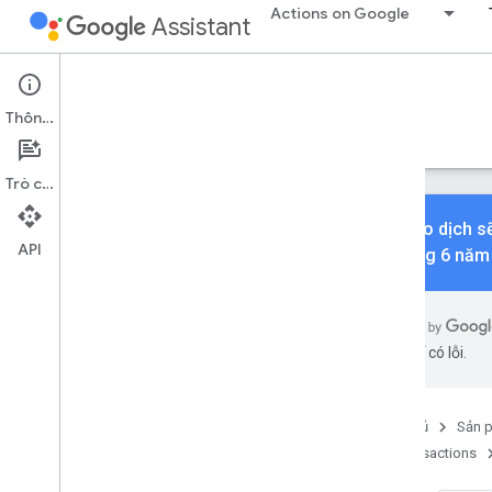
Actions on Google
Assistant
Conversational Actions
Transactions
Thông tin
Hướng dẫn
Tài liệu tham khảo
Ví dụ
Trò chuyện
API Giao dịch 
API
13 tháng 6 năm 
API đơn đặt hàng
Tổng quan
API phiên bản 3
AI có thể có lỗi.
Tài nguyên REST
đơn đặt hàng
Trang chủ
Sản 
Loại
Transactions
Tuỳ chọn Thanh toán của Google
Phương thức thanh toán người bán