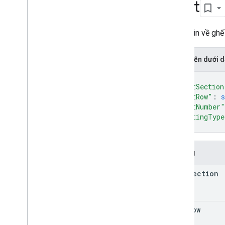
Seat
Tuỳ chọn Thanh toán của Người bán
Đặt hàng
Tùy chọn Đơn hàng
Thông tin về ghế
Dòng tiêu đề yêu cầu đặt hàng
Thông số thanh toán
Biểu diễn dưới
Tùy chọn bản trình bày
{
Loại kết quả
"seatSection
Chỗ ngồi
"seatRow"
: 
s
Trạng thái
"seatNumber"
Vé
"seatingType
}
Thông tin bán vé
Phần mở rộng mục vé
Quyết định giao dịch
Trường
Giá trị quyết định giao dịch
seat
Section
Giá trị quyết định giao dịch
Request
Request
Check
Result
Request
Spec
Check
Spec
seat
Row
Loại
Thuộc tính người dùng