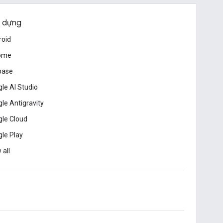
 dựng
roid
ome
base
le AI Studio
le Antigravity
le Cloud
le Play
 all