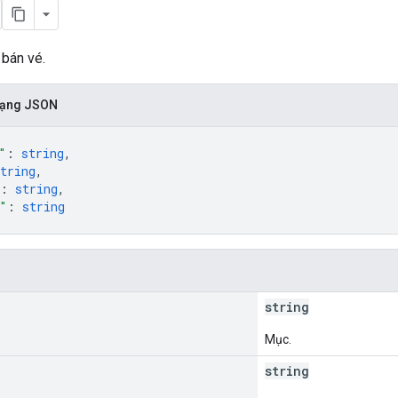
 bán vé.
 dạng JSON
"
: 
string
,
tring
,
: 
string
,
"
: 
string
string
Mục.
string