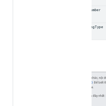
seat
Number
seating
Type
Trừ phi có lưu ý khác, nội
phép Apache 2.0
. Để biết 
liên kết với Oracle.
Cập nhật lần gần đây nhất: