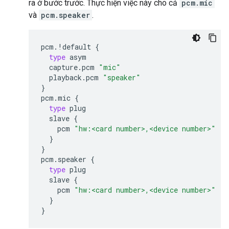
ra ở bước trước. Thực hiện việc này cho cả
pcm.mic
và
pcm.speaker
.
pcm
.
!
default
{
type
asym
capture
.
pcm
"mic"
playback
.
pcm
"speaker"
}
pcm
.
mic
{
type
plug
slave
{
pcm
"hw:<card number>,<device number>"
}
}
pcm
.
speaker
{
type
plug
slave
{
pcm
"hw:<card number>,<device number>"
}
}