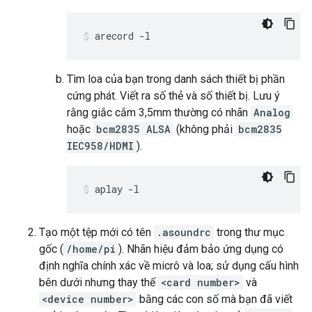
arecord -l
Tìm loa của bạn trong danh sách thiết bị phần
cứng phát. Viết ra số thẻ và số thiết bị. Lưu ý
rằng giắc cắm 3,5mm thường có nhãn
Analog
hoặc
bcm2835 ALSA
(không phải
bcm2835
IEC958/HDMI
).
aplay -l
Tạo một tệp mới có tên
.asoundrc
trong thư mục
gốc (
/home/pi
). Nhãn hiệu đảm bảo ứng dụng có
định nghĩa chính xác về micrô và loa; sử dụng cấu hình
bên dưới nhưng thay thế
<card number>
và
<device number>
bằng các con số mà bạn đã viết