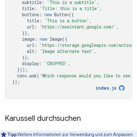
subtitle
:
'This is a subtitle'
,
title
:
'Title: this is a title'
,
buttons
:
new
Button
({
title
:
'This is a button'
,
url
:
'https://assistant.google.com/'
,
}),
image
:
new
Image
({
url
:
'https://storage.googleapis.com/actions
alt
:
'Image alternate text'
,
}),
display
:
'CROPPED'
,
}));
conv
.
ask
(
'Which response would you like to see n
});
index
.
js
Karussell durchsuchen
Tipp
:Weitere Informationen zur Verwendung und zum Anpassen