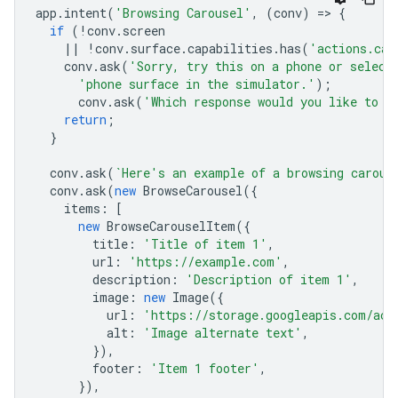
app
.
intent
(
'Browsing Carousel'
,
(
conv
)
=
>
{
if
(
!
conv
.
screen
||
!
conv
.
surface
.
capabilities
.
has
(
'actions.cap
conv
.
ask
(
'Sorry, try this on a phone or select
'phone surface in the simulator.'
);
conv
.
ask
(
'Which response would you like to s
return
;
}
conv
.
ask
(
`Here's an example of a browsing carous
conv
.
ask
(
new
BrowseCarousel
({
items
:
[
new
BrowseCarouselItem
({
title
:
'Title of item 1'
,
url
:
'https://example.com'
,
description
:
'Description of item 1'
,
image
:
new
Image
({
url
:
'https://storage.googleapis.com/act
alt
:
'Image alternate text'
,
}),
footer
:
'Item 1 footer'
,
}),