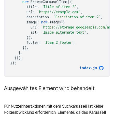
new
BrowseCarouselItem
({
title
:
'Title of item 2'
,
url
:
'https://example.com'
,
description
:
'Description of item 2'
,
image
:
new
Image
({
url
:
'https://storage.googleapis.com/act
alt
:
'Image alternate text'
,
}),
footer
:
'Item 2 footer'
,
}),
],
}));
});
index
.
js
Ausgewähltes Element wird behandelt
Für Nutzerinteraktionen mit dem Suchkarussell ist keine
Folgeabwicklung erforderlich. Elemente, da das Karussell