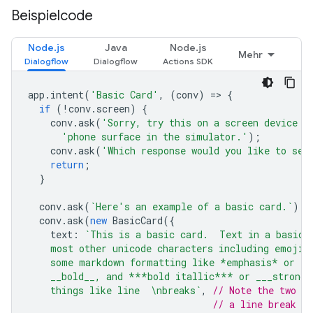
Beispielcode
Node.js
Java
Node.js
Mehr
app
.
intent
(
'Basic Card'
,
(
conv
)
=
>
{
if
(
!
conv
.
screen
)
{
conv
.
ask
(
'Sorry, try this on a screen device o
'phone surface in the simulator.'
);
conv
.
ask
(
'Which response would you like to see
return
;
}
conv
.
ask
(
`Here's an example of a basic card.`
);
conv
.
ask
(
new
BasicCard
({
text
:
`This is a basic card.  Text in a basic 
    most other unicode characters including emojis
    some markdown formatting like *emphasis* or _i
    __bold__, and ***bold itallic*** or ___strong 
    things like line  \nbreaks`
,
// Note the two s
// a line break to