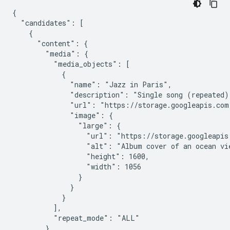
{

  "candidates": [

    {

      "content": {

        "media": {

          "media_objects": [

            {

              "name": "Jazz in Paris",

              "description": "Single song (repeated)"
              "url": "https://storage.googleapis.com
              "image": {

                "large": {

                  "url": "https://storage.googleapis
                  "alt": "Album cover of an ocean vie
                  "height": 1600,

                  "width": 1056

                }

              }

            }

          ],

          "repeat_mode": "ALL"

        }
