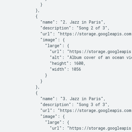
              }

            },

            {

              "name": "2. Jazz in Paris",

              "description": "Song 2 of 3",

              "url": "https://storage.googleapis.com
              "image": {

                "large": {

                  "url": "https://storage.googleapis
                  "alt": "Album cover of an ocean vie
                  "height": 1600,

                  "width": 1056

                }

              }

            },

            {

              "name": "3. Jazz in Paris",

              "description": "Song 3 of 3",

              "url": "https://storage.googleapis.com
              "image": {

                "large": {

                  "url": "https://storage.googleapis