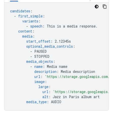
candidates
:
-
first_simple
:
variants
:
-
speech
:
This is a media response.
content
:
media
:
start_offset
:
2.12345s
optional_media_controls
:
-
PAUSED
-
STOPPED
media_objects
:
-
name
:
Media name
description
:
Media description
url
:
'https://storage.googleapis.com/a
image
:
large
:
url
:
'https://storage.googleapis.c
alt
:
Jazz in Paris album art
media_type
:
AUDIO