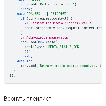
conv
.
add
(
'Media has failed.'
);
break
;
case
'PAUSED'
||
'STOPPED'
:
if
(
conv
.
request
.
context
)
{
// Persist the media progress value
const
progress
=
conv
.
request
.
context
.
medi
}
// Acknowledge pause/stop
conv
.
add
(
new
Media
({
mediaType
:
'MEDIA_STATUS_ACK'
}));
break
;
default
:
conv
.
add
(
'Unknown media status received.'
);
}
});
Вернуть плейлист