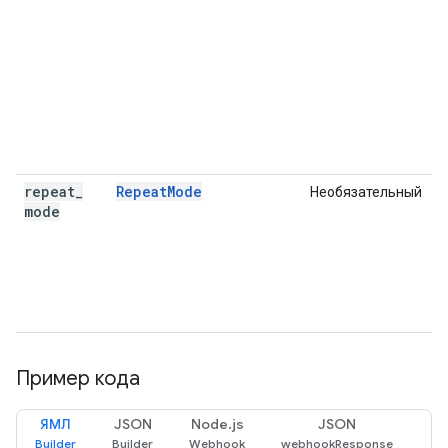
н
п
M
в
н
repeat
_
RepeatMode
Необязательный
Р
mode
с
о
в
н
Пример кода
ЯМЛ
JSON
Node.js
JSON