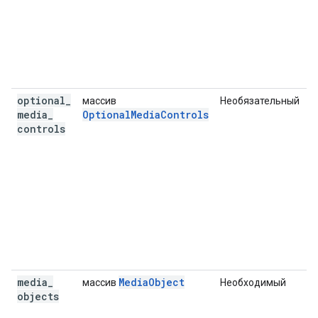
в
«
в
н
optional
_
массив
Необязательный
С
media
_
OptionalMediaControls
н
controls
о
к
м
в
м
(
п
и
в
м
media
_
MediaObject
массив
Необходимый
П
objects
о
м