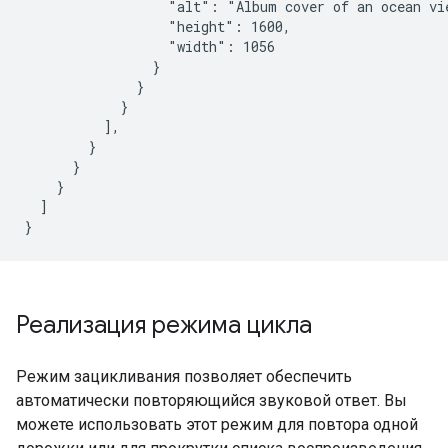
                  "alt": "Album cover of an ocean vie
                  "height": 1600,

                  "width": 1056

                }

              }

            }

          ],

        }

      }

    }

  ]

}
Реализация режима цикла
Режим зацикливания позволяет обеспечить
автоматически повторяющийся звуковой ответ. Вы
можете использовать этот режим для повтора одной