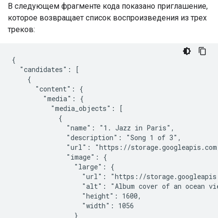
В следующем фрагменте кода показано приглашение,
которое возвращает список воспроизведения из трех
треков:
{

  "candidates": [

    {

      "content": {

        "media": {

          "media_objects": [

            {

              "name": "1. Jazz in Paris",

              "description": "Song 1 of 3",

              "url": "https://storage.googleapis.com
              "image": {

                "large": {

                  "url": "https://storage.googleapis
                  "alt": "Album cover of an ocean vie
                  "height": 1600,

                  "width": 1056

                }
