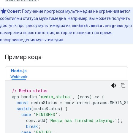
Совет:
Получение прогресса мультимедиа не ограничивается
событиями статуса мультимедиа. Например, вы можете получить
доступ к прогрессу мультимедиа из
context.media.progress
для
намерения несоответствия, которое возникает во время
воспроизведения мультимедиа.
Пример кода
Node.js
// Media status
app
.
handle
(
'media_status'
,
(
conv
)
=>
{
const
mediaStatus
=
conv
.
intent
.
params
.
MEDIA_STA
switch
(
mediaStatus
)
{
case
'FINISHED'
:
conv
.
add
(
'Media has finished playing.'
);
break
;
case
'FAILED'
: