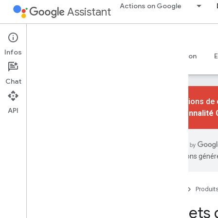
Actions on Google
Assistant
Conversational Actions
Infos
Guides
Référence
Ateliers de programmation
Chat
Les actions de 
API
fonctionnalité
Commencer
Présentation
Démarrage rapide
traductions généré
Débutant
Actions
Accueil
Produit
Intents
Projets
Types