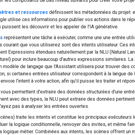
ser les composants de bas niveau suivants pour créer votre proje
ètres et ressources
définissent les métadonnées du projet.
gle utilise ces informations pour publier vos actions dans le répe
s puissent les découvrir et les appeler de l'IA générative.
ts
représentent une tâche à exécuter, comme une une entrée utili
us courant que vous utiliserez sont des intents utilisateur. Ces i
ment Expressions étendues naturellement par la NLU (Natural L
turel) pour inclure beaucoup d'autres expressions similaires. La
un modèle de langage que l'Assistant utilisera pour trouver des
on, si certaines entrées utilisateur correspondent à la langue de 
 envoie l'intent à votre action, afin qu'il puisse les traiter et répond
vous permettent d'extraire des données structurées d'une entrée
ment avec des types, la NLU peut extraire des données pertinent
'ayez pas à analyser les entrées ouvertes.
cènes) traite les intents et constitue les principaux exécuteurs 
luer la logique conditionnelle, renvoyer des invites, et même fa
la logique métier. Combinées aux intents, les scènes offrent un