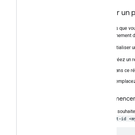
Créer un p
Une fois que vou
environnement d
Pour initialiser
Créez un ré
Dans ce ré
Remplacez 
Commencer a
Si vous souhait
project-id <m