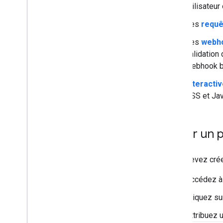
utilisateu
Les
requê
Les
webh
validation
webhook b
Interacti
CSS et Jav
Créer un p
Vous devez créer
Accédez à
Cliquez s
Attribuez 