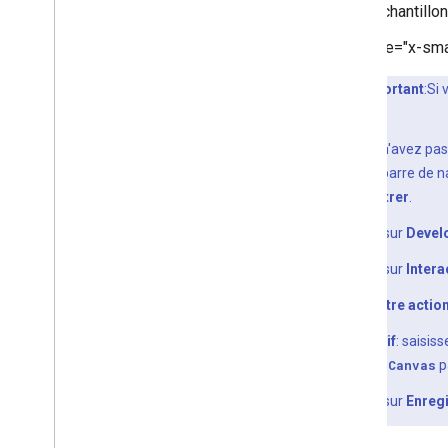
échantillon
<ph type="x-sma
</ph>
Important
:Si
</ph>
Si vous n'avez pas
dans la barre de 
Enregistrer
.
Cliquez sur
Devel
Cliquez sur
Intera
Sous
Votre action
Facultatif
: saisis
réponse
Canvas
p
Cliquez sur
Enregi