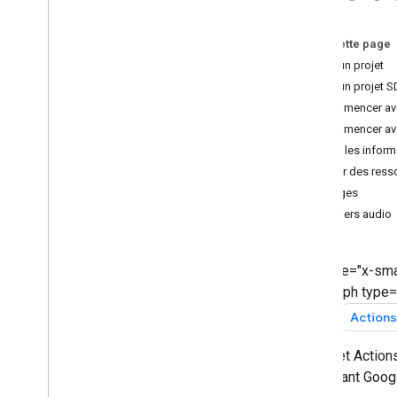
Ambiances
Invites
Sur cette page
Créer un projet
Créer
Créer un projet S
Présentation
Commencer ave
Projets Actions
Commencer ave
Modèles d'appel
Définir les infor
Modèles de conversation
Ajouter des ress
Webhooks
Images
Canvas interactive
Fichiers audio
Stockage
Tests
Bonnes pratiques concernant la NLU
<ph type="x-sma
</ph> <ph type=
Ajouter des fonctionnalités
supplémentaires
</ph>
Actions
Engagement des utilisateurs
Un projet Action
Associer des comptes
l'Assistant Goo
Localisation