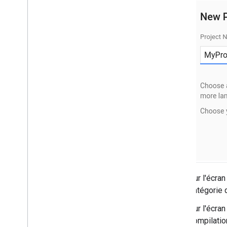
Sur l'écra
catégorie 
Sur l'écra
compilatio