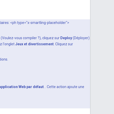
taires: <ph type="x-smartling-placeholder">
(Voulez-vous compiler ?), cliquez sur
Deploy
(Déployer)
z l'onglet
Jeux et divertissement
. Cliquez sur
tions.
 application Web par défaut
. . Cette action ajoute une