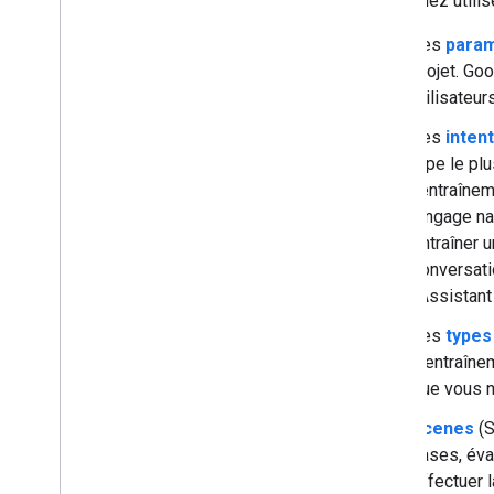
Vous allez utili
Les
param
projet. Goo
utilisateur
Les
inten
type le pl
l'entraîne
langage na
entraîner 
conversati
l'Assistant
Les
types
d'entraîne
que vous n
Scenes
(S
cases, éva
effectuer 