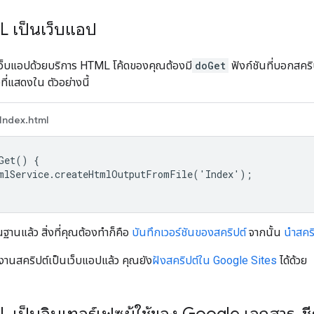
 เป็นเว็บแอป
เว็บแอปด้วยบริการ HTML โค้ดของคุณต้องมี
doGet
ฟังก์ชันที่บอกสคริ
ที่แสดงใน ตัวอย่างนี้
Index.html
Get() {

mlService.createHtmlOutputFromFile('Index');

ื้นฐานแล้ว สิ่งที่คุณต้องทำก็คือ
บันทึกเวอร์ชันของสคริปต์
จากนั้น
นําสคร
ช้งานสคริปต์เป็นเว็บแอปแล้ว คุณยัง
ฝังสคริปต์ใน Google Sites
ได้ด้วย
เป็นอินเทอร์เฟซผู้ใช้ของ Google เอกสาร
,
ช