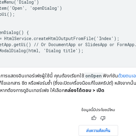
teMenu('Dialog')

tem('Open', 'openDialog')

oUi();

enDialog() {

= HtmlService.createHtmlOutputFromFile('Index');

etApp.getUi() // Or DocumentApp or SlidesApp or FormApp.
ModalDialog(html, 'Dialog title');

งการแสดงอินเทอร์เฟซผู้ใช้นี้ คุณต้องเรียกใช้
onOpen
ฟังก์ชัน
ด้วยตนเอ
้ไขเอกสาร ชีต หรือฟอร์มซ้ำ (ซึ่งจะปิดเครื่องมือแก้ไขสคริปต์) หลังจากนั
์ หากต้องการดูอินเทอร์เฟซ ให้เลือก
กล่องโต้ตอบ > เปิด
ข้อมูลนี้มีประโยชน์ไหม
ส่งความคิดเห็น