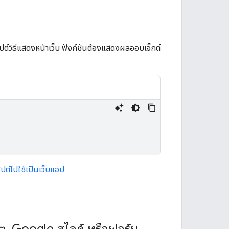
ปต์วิธีแสดงหน้าเว็บ ฟังก์ชันต้องแสดงผลออบเจ็กต์
ิปต์ไปใช้เป็นเว็บแอป
ีต
,
Google สไลด์ หรือฟอร์ม