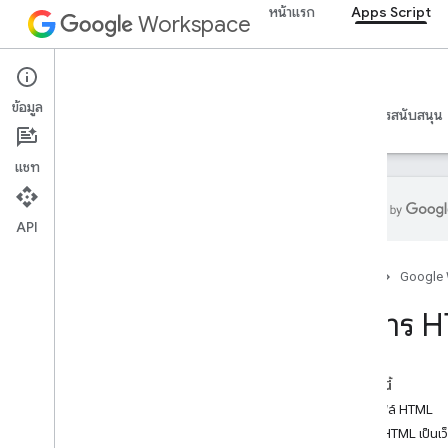
หน้าแรก
Apps Script
Workspace
Apps Script
ข้อมูล
ภาพรวม
คำแนะนำ
ข้อมูลอ้างอิง
ตัวอย่าง
การสนับสนุน
แชท
API
ภาพรวม
หน้าแรก
Google
แดชบอร์ด Apps Script
บริการ 
สํารวจสภาพแวดล้อมในการพัฒนา
ซอฟต์แวร์
ในหน้านี้
รันไทม์ของ Apps Script
สร้างไฟล์ HTML
แสดง HTML เป็นเ
บริการของ Google และ API ภายนอก