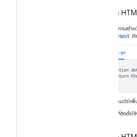
การจัดการของผู้ดูแลระบบ
แสดง HTML
แปลงมาโคร VBA เป็น Apps Script
หากต้องการสร้าง
ใช้ REST API
HtmlOutput
ดัง
Code.gs
function do
  return Ht
}
เมื่อมีเฟรมเวิร์กพ
หลังจากที่ติดตั้งใ
แสดง HTML 