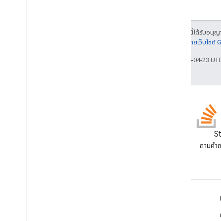
เนื้อหาของหน้าเว็บนี้ได้รับอนุ
รายละเอียดที่
นโยบายเว็บไซต์
อัปเดตล่าสุด 2026-04-23 UT
บล็อก
S
อ่านบล็อกของนักพัฒนาซอฟต์แวร์
ถามคํา
Google Workspace
Google Workspace สําหรับนักพัฒนาซอฟต์แวร์
ภาพรวมของแพลตฟอร์ม