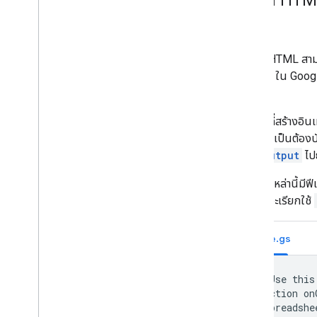
บริการ HTML สา
ของไฟล์ ใน Google
เพื่อตอบ
สคริปต์ที่สร้างอิ
คุณไม่จำเป็นต้องบ
HtmlOutput
ไป
ตัวอย่างเหล่านี้มีฟ
HTML จะเรียกใช้
Code.gs
// Use this
function on
  Spreadshe