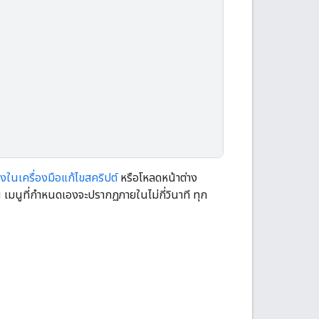


งในเครื่องมือแก้ไขสคริปต์
หรือโหลดหน้าต่าง
้น เมนูที่กำหนดเองจะปรากฏภายในไม่กี่วินาที ทุก