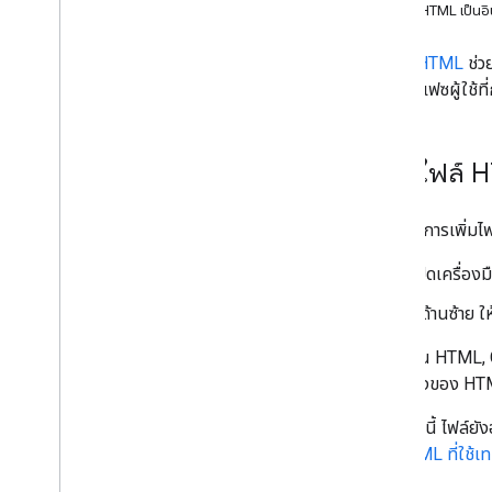
แสดง HTML เป็นอิน
ประเภทสคริปต์
บริการ HTML
ช่วย
อินเทอร์เฟซผู้ใช้
ขยายการใช้งาน Google Workspace
เมนู กล่องโต้ตอบ และแถบด้านข้าง
สร้างไฟล์ 
อินเทอร์เฟซผู้ใช้
หากต้องการเพิ่มไ
สร้างและแสดง HTML
การสื่อสารระหว่างเซิร์ฟเวอร์กับเซิร์ฟเวอร์
เปิดเครื่อง
HTML แบบเทมเพลต
ข้อจำกัด
ที่ด้านซ้าย 
ย้ายข้อมูลไปยัง iframe
คุณเขียน HTML, C
เว็บแอป
บางอย่างของ HTML
แนวทางปฏิบัติแนะนำ
นอกจากนี้ ไฟล์ยัง
จัดเก็บและแสดงข้อมูล
ส่วน
HTML ที่ใช้เ