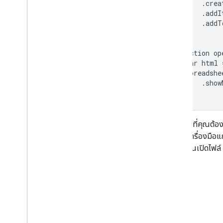
      .crea
      .addI
      .addT
}

function op
  var html 
  Spreadshe
      .show
}
ครั้งแรกที่คุณต้อ
สำหรับเครื่องมือแก
ครั้งที่คุณเปิดไฟล