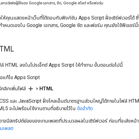
เทอร์เฟซผู้ใช้ของ Google เอกสาร, ชีต, Google สไลด์ หรือฟอร์ม
ให้คุณแสดงหน้าเว็บที่โต้ตอบกับฟังก์ชัน Apps Script ฝั่งเซิร์ฟเวอร์ได้ ซ
ที่กำหนดเองใน Google เอกสาร, Google ชีต และฟอร์ม คุณยังใช้ฟีเจอร์นี้เพ
HTML
ฟล์ HTML ลงในโปรเจ็กต์ Apps Script ให้ทำตาม ขั้นตอนต่อไปนี้
มือแก้ไข Apps Script
add
ให้คลิกเพิ่มไฟล์
>
HTML
SS และ JavaScript ฝั่งไคลเอ็นต์มาตรฐานส่วนใหญ่ได้ภายในไฟล์ HTML 
5 จะไม่พร้อมใช้งานตามที่อธิบายไว้ใน
ข้อจำกัด
อาจมีสคริปต์ย่อยของเทมเพลตที่ประมวลผลในเซิร์ฟเวอร์ ก่อนที่จะส่งหน้าเว็
ทมเพลต