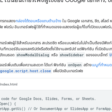
มารถแสดง
กล่องโต้ตอบหรือแถบด้านข้าง
ใน Google เอกสาร, ชีต, สไลด์ ห
 ฟอร์ม อินเทอร์เฟซผู้ใช้ที่กำหนดเองจะแสดงต่อผู้แก้ไขที่เปิดแบบฟอร์มเพื
นเทอร์เฟซผู้ใช้สำหรับเอกสาร สเปรดชีต หรือแบบฟอร์มไม่จำเป็นต้องมีฟังก
ันทึกเวอร์ชันของสคริปต์หรือติดตั้งใช้งานสคริปต์ แต่ฟังก์ชัน ที่เปิดอินเ
ยังเมธอด
showModalDialog
หรือ
showSidebar
ของออบเจ็กต์
U
ีเจอร์เพิ่มเติมเพื่อความสะดวก ได้แก่ ฟังก์ชัน
onOpen
สร้าง
เมนูที่กำหน
google.script.host.close
เพื่อปิดอินเทอร์เฟซ
Index.html
 code for Google Docs, Slides, Forms, or Sheets.

Open() {

etApp.getUi() // Or DocumentApp or SlidesApp or FormApp.