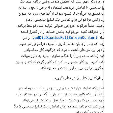
موارد دیگر. مهم است که مطمئن شوید وقتی برنامه شما یک
لیغ بینابینی را نمایش می‌دهد، استفاده از برخی منابع را نیز به
لت تعلیق در می‌آورد تا تبلیغ بتواند از آنها بهره ببرد. به عنوان
ال، وقتی فراخوانی برای نمایش یک تبلیغ بینابینی انجام
‌دهید، حتماً هرگونه خروجی صوتی تولید شده توسط برنامه
د را متوقف کنید. می‌توانید پخش صداها را در کنترل‌کننده
یداد
adDidDismissFullScreenContent:
از سر
یرید، که پس از پایان تعامل کاربر با تبلیغ، فراخوانی می‌شود.
اوه بر این، در نظر داشته باشید که هرگونه کار محاسباتی
گین (مانند حلقه بازی) را هنگام نمایش تبلیغ به طور موقت
وقف کنید. این کار تضمین می‌کند که کاربر گرافیک کند یا بدون
سخگویی یا ویدیوی دارای لکنت را تجربه نکند.
ان بارگذاری کافی را در نظر بگیرید.
انطور که نمایش تبلیغات بینابینی در زمان مناسب مهم است،
مینان از اینکه کاربر مجبور نیست برای بارگذاری آنها منتظر بماند
ز مهم است. بارگذاری تبلیغ از قبل قبل از نمایش آن می‌تواند
مین کند که برنامه شما در زمان نمایش، یک تبلیغ بینابینی کاملاً
رگذاری شده آماده دارد.