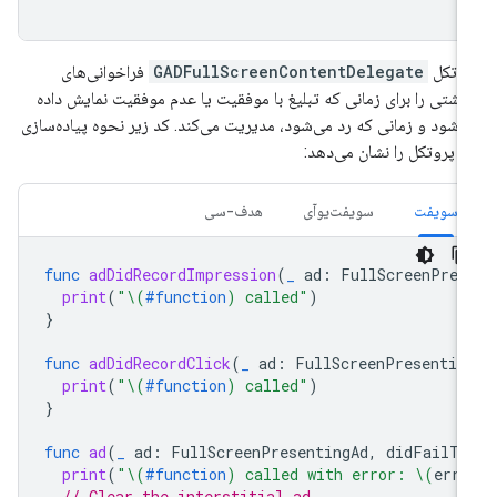
وتکل
GADFullScreenContentDelegate
فراخوانی‌های
گشتی را برای زمانی که تبلیغ با موفقیت یا عدم موفقیت نمایش داده
‌شود و زمانی که رد می‌شود، مدیریت می‌کند. کد زیر نحوه پیاده‌سازی
ن پروتکل را نشان می‌دهد:
سویفت
سویفت‌یو‌آی
هدف-سی
func
adDidRecordImpression
(
_
ad
:
FullScreenPres
print
(
"
\(
#function
)
 called"
)
}
func
adDidRecordClick
(
_
ad
:
FullScreenPresentin
print
(
"
\(
#function
)
 called"
)
}
func
ad
(
_
ad
:
FullScreenPresentingAd
,
didFailTo
print
(
"
\(
#function
)
 called with error: 
\(
erro
// Clear the interstitial ad.