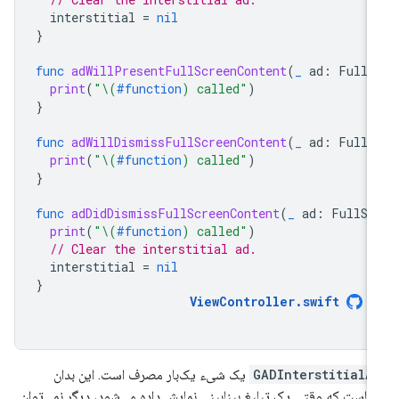
interstitial
=
nil
}
func
adWillPresentFullScreenContent
(
_
ad
:
FullS
print
(
"
\(
#function
)
 called"
)
}
func
adWillDismissFullScreenContent
(
_
ad
:
FullS
print
(
"
\(
#function
)
 called"
)
}
func
adDidDismissFullScreenContent
(
_
ad
:
FullSc
print
(
"
\(
#function
)
 called"
)
// Clear the interstitial ad.
interstitial
=
nil
}
ViewController
.
swift
GADInterstitialA
یک شیء یک‌بار مصرف است. این بدان
ناست که وقتی یک تبلیغ بینابینی نمایش داده می‌شود، دیگر نمی‌توان