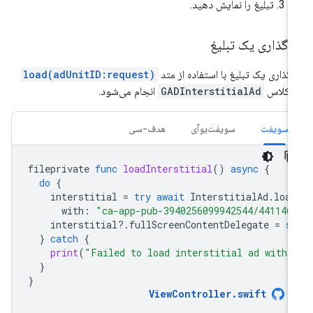
تبلیغ را نمایش دهید.
رگذاری یک تبلیغ
رگذاری یک تبلیغ با استفاده از متد
load(adUnitID:request)
 کلاس
GADInterstitialAd
انجام می‌شود.
سویفت
سویفت‌یو‌آی
هدف-سی
fileprivate
func
loadInterstitial
()
async
{
do
{
interstitial
=
try
await
InterstitialAd
.
load
with
:
"ca-app-pub-3940256099942544/441146
interstitial
?.
fullScreenContentDelegate
=
s
}
catch
{
print
(
"Failed to load interstitial ad with 
}
}
ViewController
.
swift