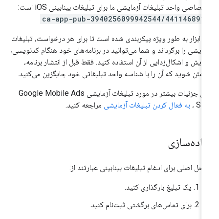
تصاصی واحد تبلیغات آزمایشی ما برای تبلیغات بینابینی iOS است:
ca-app-pub-3940256099942544/441146891
ن ابزار به طور ویژه پیکربندی شده است تا برای هر درخواست، تبلیغات
مایشی را برگرداند و شما می‌توانید در برنامه‌های خود هنگام کدنویسی،
مایش و اشکال‌زدایی از آن استفاده کنید. فقط قبل از انتشار برنامه،
مئن شوید که آن را با شناسه واحد تبلیغاتی خود جایگزین می‌کنید.
ای جزئیات بیشتر در مورد تبلیغات آزمایشی
Google Mobile Ads
SD
،
به فعال کردن تبلیغات آزمایشی
مراجعه کنید.
یاده‌سازی
احل اصلی برای ادغام تبلیغات بینابینی عبارتند از:
یک تبلیغ بارگذاری کنید.
برای تماس‌های برگشتی ثبت‌نام کنید.