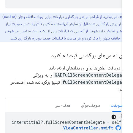
نکته:
می‌توانید از فراخوانی‌های بارگذاری تبلیغات برای ایجاد حافظه پنهان (cache)
ات از پیش بارگذاری شده قبل از نمایش آنها استفاده کنید، تا تبلیغات در صورت نیاز
تأخیر نمایش داده شوند. از آنجایی که تبلیغات پس از یک ساعت منقضی می‌شوند،
این حافظه پنهان را پاک کرده و هر ساعت با تبلیغات جدید دوباره بارگذاری کنید.
ای تماس‌های برگشتی ثبت‌نام کنید
ای دریافت اعلان‌ها برای رویدادهای ارائه، باید
GADFullScreenContentDelegat
را به ویژگی
fullScreenContentDelegat
تبلیغ برگردانده شده اختصاص
ید:
سویفت
سویفت‌یو‌آی
هدف-سی
interstitial
?.
fullScreenContentDelegate
=
self
ViewController
.
swift