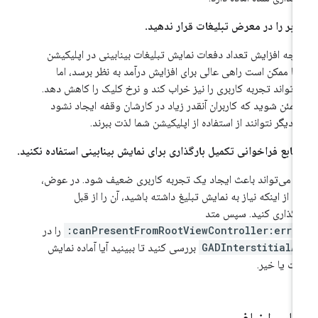
ربر را در معرض تبلیغات قرار ندهید.
رچه افزایش تعداد دفعات نمایش تبلیغات بینابینی در اپلیکیشن
ا ممکن است راهی عالی برای افزایش درآمد به نظر برسد، اما
‌تواند تجربه کاربری را نیز خراب کند و نرخ کلیک را کاهش دهد.
مئن شوید که کاربران آنقدر زیاد در کارشان وقفه ایجاد نشود
 دیگر نتوانند از استفاده از اپلیکیشن شما لذت ببرند.
 تابع فراخوانی تکمیل بارگذاری برای نمایش بینابینی استفاده نکنید.
ن می‌تواند باعث ایجاد یک تجربه کاربری ضعیف شود. در عوض،
ل از اینکه نیاز به نمایش تبلیغ داشته باشید، آن را از قبل
رگذاری کنید. سپس متد
canPresentFromRootViewController:error
را در
GADInterstitialA
بررسی کنید تا ببینید آیا آماده نمایش
ت یا خیر.