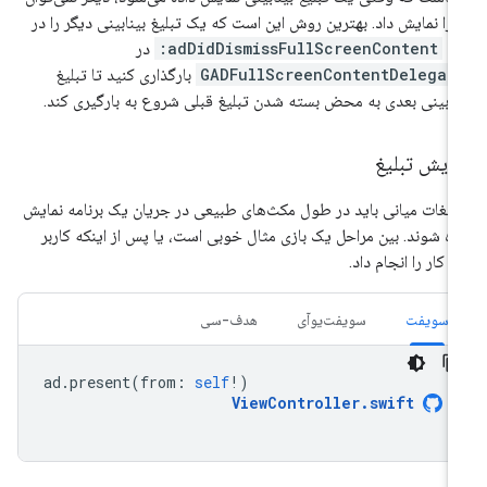
 را نمایش داد. بهترین روش این است که یک تبلیغ بینابینی دیگر را در
تد
adDidDismissFullScreenContent:
در
GADFullScreenContentDelegat
بارگذاری کنید تا تبلیغ
نابینی بعدی به محض بسته شدن تبلیغ قبلی شروع به بارگیری کند.
ایش تبلیغ
لیغات میانی باید در طول مکث‌های طبیعی در جریان یک برنامه نمایش
ده شوند. بین مراحل یک بازی مثال خوبی است، یا پس از اینکه کاربر
 کار را انجام داد.
سویفت
سویفت‌یو‌آی
هدف-سی
ad
.
present
(
from
:
self
!)
ViewController
.
swift