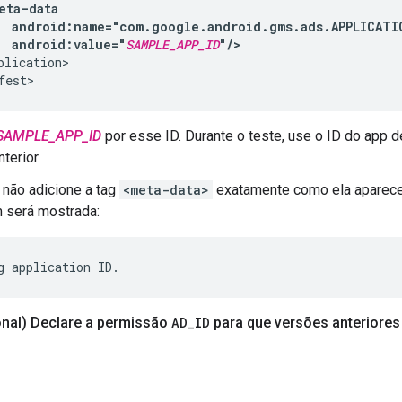
android:value="
SAMPLE_APP_ID
"/>
plication>

SAMPLE_APP_ID
por esse ID. Durante o teste, use o ID do app
terior.
não adicione a tag
<meta-data>
exatamente como ela aparece, 
será mostrada:
onal) Declare a permissão
AD
_
ID
para que versões anteriore