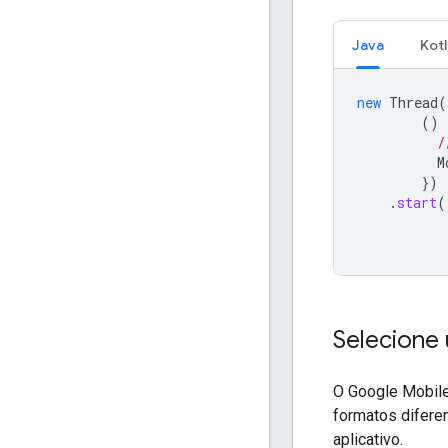
Java
Kotl
new
Thread
(
()
/
M
})
.
start
(
Selecione
O
Google Mobil
formatos diferen
aplicativo.