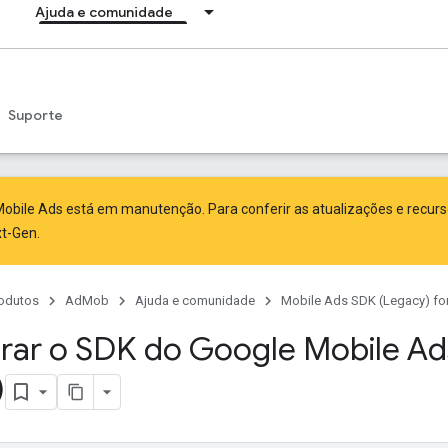
Ajuda e comunidade
Suporte
obile Ads está em manutenção. Para conferir as atualizações e recur
xt-Gen
.
odutos
AdMob
Ajuda e comunidade
Mobile Ads SDK (Legacy) fo
rar o SDK do Google Mobile Ad
)