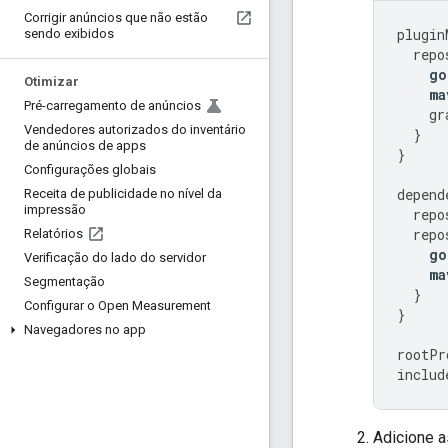
Corrigir anúncios que não estão
plugin
sendo exibidos
repo
go
Otimizar
ma
Pré-carregamento de anúncios
gr
Vendedores autorizados do inventário
}
de anúncios de apps
}
Configurações globais
depend
Receita de publicidade no nível da
impressão
repo
repo
Relatórios
go
Verificação do lado do servidor
ma
Segmentação
}
Configurar o Open Measurement
}
Navegadores no app
rootPr
includ
Adicione 