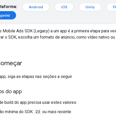
ataforma:
Android
iOS
Unity
F
egada)
e Mobile Ads SDK (Legacy)
a um app é a primeira etapa para veic
rar o SDK, escolha um formato de anúncio, como vídeo nativo ou 
começar
app, siga as etapas nas seções a seguir.
os do app
de build do app precisa usar estes valores:
ão mínima do SDK:
23
ou mais recente