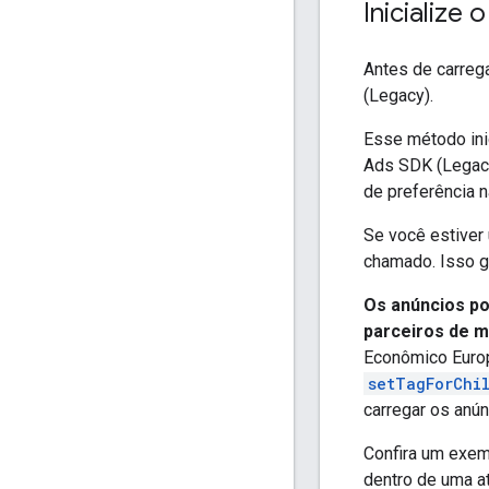
Inicialize 
Antes de carreg
(Legacy)
.
Esse método ini
Ads SDK (Legac
de preferência n
Se você estiver
chamado. Isso g
Os anúncios p
parceiros de me
Econômico Europe
setTagForChi
carregar os anún
Confira um exe
dentro de uma at