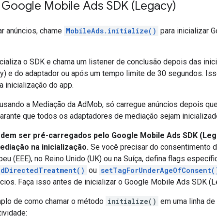
o
Google Mobile Ads SDK (Legacy)
ar anúncios, chame
MobileAds.initialize()
para inicializar
G
cializa o SDK e chama um listener de conclusão depois das inic
y)
e do adaptador ou após um tempo limite de 30 segundos. Isso
a inicialização do app.
 usando a Mediação da AdMob, só carregue anúncios depois que
arante que todos os adaptadores de mediação sejam inicializad
odem ser pré-carregados pelo
Google Mobile Ads SDK (Leg
diação na inicialização.
Se você precisar do consentimento d
u (EEE), no Reino Unido (UK) ou na Suíça, defina flags específi
ldDirectedTreatment()
ou
setTagForUnderAgeOfConsent(
cios. Faça isso antes de inicializar o
Google Mobile Ads SDK (L
mplo de como chamar o método
initialize()
em uma linha de
ividade: