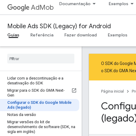
Documentação
Exemplos
AdMob
Mobile Ads SDK (Legacy) for Android
Guias
Referência
Fazer download
Exemplos
O SDK do Google M
o SDK do GMA Ne
Lidar com a descontinuação e a
desativação do SDK
Migrar para o SDK do GMA Next-
Página inicial
Pr
Gen
Configu
Configurar o SDK do Google Mobile
Ads (legado)
(legado
Notas da versão
Migrar versões do kit de
desenvolvimento de software (SDK
,
na
sigla em inglês)