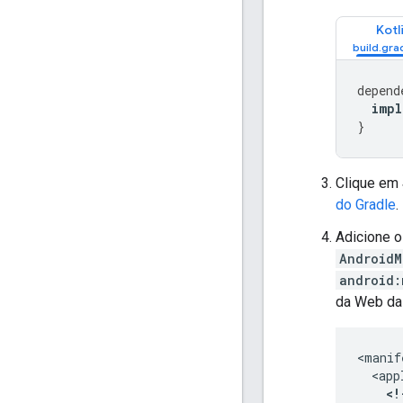
Kotl
depend
impl
}
Clique em
do Gradle
.
Adicione 
AndroidM
android:
da Web d
<!