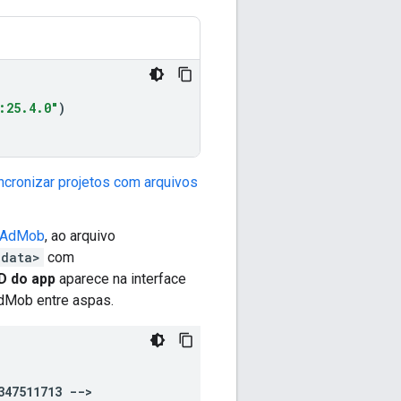
:25.4.0"
)
ncronizar projetos com arquivos
a AdMob
, ao arquivo
-data>
com
ID do app
aparece na interface
AdMob entre aspas.
347511713