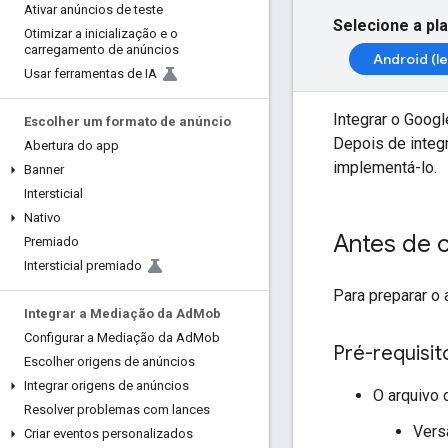
Ativar anúncios de teste
Selecione a pl
Otimizar a inicialização e o
carregamento de anúncios
Android (l
Usar ferramentas de IA
Integrar o
Googl
Escolher um formato de anúncio
Depois de integ
Abertura do app
implementá-lo.
Banner
Intersticial
Nativo
Antes de 
Premiado
Intersticial premiado
Para preparar o 
Integrar a Mediação da Ad
Mob
Configurar a Mediação da Ad
Mob
Pré-requisit
Escolher origens de anúncios
Integrar origens de anúncios
O arquivo 
Resolver problemas com lances
Vers
Criar eventos personalizados