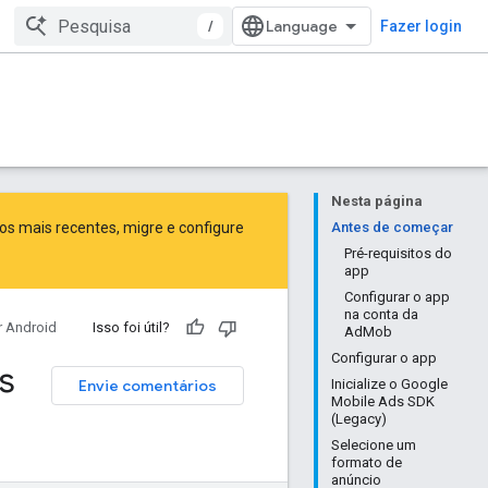
/
Fazer login
Nesta página
sos mais recentes,
migre
e
configure
Antes de começar
Pré-requisitos do
app
Configurar o app
na conta da
r Android
Isso foi útil?
AdMob
Configurar o app
s
Envie comentários
Inicialize o Google
Mobile Ads SDK
(Legacy)
Selecione um
formato de
anúncio