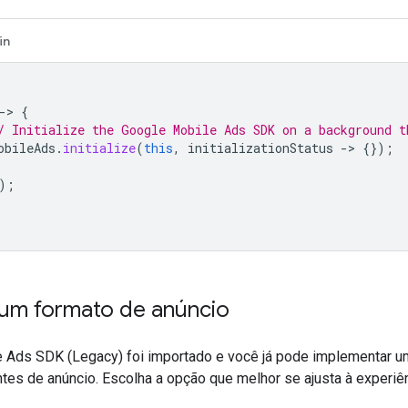
in
-
>
{
/ Initialize the Google Mobile Ads SDK on a background t
obileAds
.
initialize
(
this
,
initializationStatus
-
>
{});
);
 um formato de anúncio
e Ads SDK (Legacy)
foi importado e você já pode implementar u
tes de anúncio. Escolha a opção que melhor se ajusta à experiê