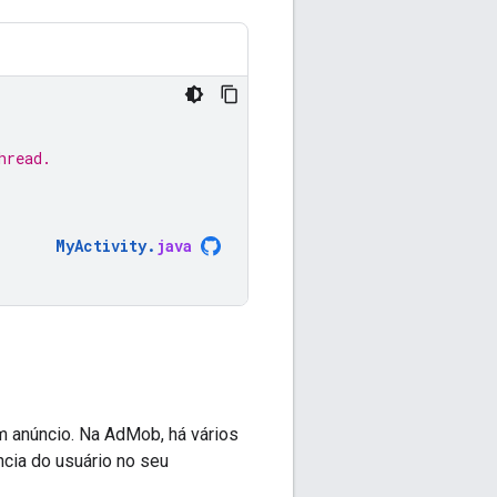
hread.
MyActivity
.
java
m anúncio. Na AdMob, há vários
ncia do usuário no seu