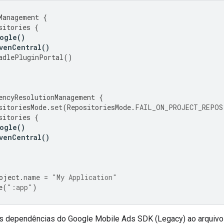
Management
{
sitories
{
ogle
()
venCentral
()
adlePluginPortal
()
encyResolutionManagement
{
sitoriesMode
.
set
(
RepositoriesMode
.
FAIL_ON_PROJECT_REPOS
sitories
{
ogle
()
venCentral
()
oject
.
name
=
"My Application"
e
(
":app"
)
as dependências do
Google Mobile Ads SDK (Legacy)
ao arquivo 