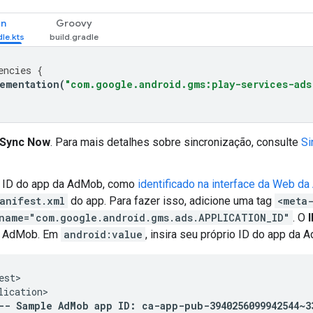
in
Groovy
encies
{
ementation
(
"com.google.android.gms:play-services-ads
Sync Now
. Para mais detalhes sobre sincronização, consulte
Si
o ID do app da AdMob, como
identificado na interface da Web d
anifest.xml
do app. Para fazer isso, adicione uma tag
<meta
name="com.google.android.gms.ads.APPLICATION_ID"
. O
a AdMob. Em
android:value
, insira seu próprio ID do app da 
--
Sample
AdMob
app
ID:
ca-app-pub-3940256099942544~3