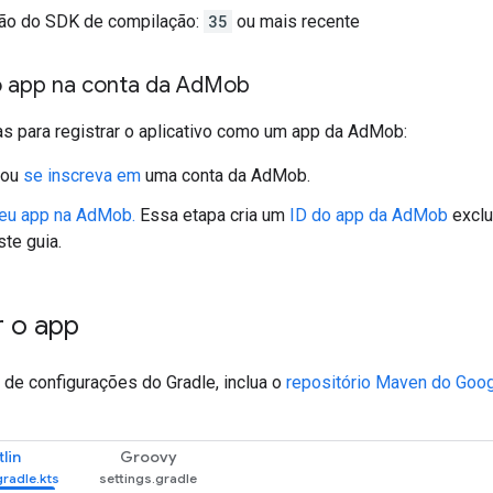
ão do SDK de compilação:
35
ou mais recente
o app na conta da Ad
Mob
as para registrar o aplicativo como um app da AdMob:
ou
se inscreva em
uma conta da AdMob.
seu app na AdMob.
Essa etapa cria um
ID do app da AdMob
exclu
ste guia.
r o app
 de configurações do Gradle, inclua o
repositório Maven do Goo
lin
Groovy