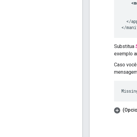
</ap
Substitua
exemplo an
Caso você 
mensagem 
(Opci