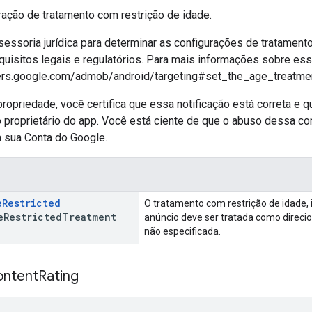
ração de tratamento com restrição de idade.
essoria jurídica para determinar as configurações de tratament
uisitos legais e regulatórios. Para mais informações sobre ess
ers.google.com/admob/android/targeting#set_the_age_treatme
propriedade, você certifica que essa notificação está correta e 
 proprietário do app. Você está ciente de que o abuso dessa con
 sua Conta do Google.
e
Restricted
O tratamento com restrição de idade, i
e
Restricted
Treatment
anúncio deve ser tratada como direci
não especificada.
ntent
Rating