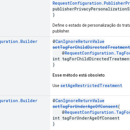
RequestConfiguration.PublisherPr
publisherPrivacyPersonalizationS
)
Define o estado de personalização do tra
publisher.
guration
.
Builder
@
CanIgnoreReturnValue
setTagForChildDirectedTreatment
@
RequestConfiguration.TagFo
int tagForChildDirectedTreatmen
)
Esse método está obsoleto
.
setAgeRestrictedTreatment
Use
.
guration
.
Builder
@
CanIgnoreReturnValue
setTagForUnderAgeOfConsent
(
@
RequestConfiguration.TagFo
int tagForUnderAgeOfConsent
)