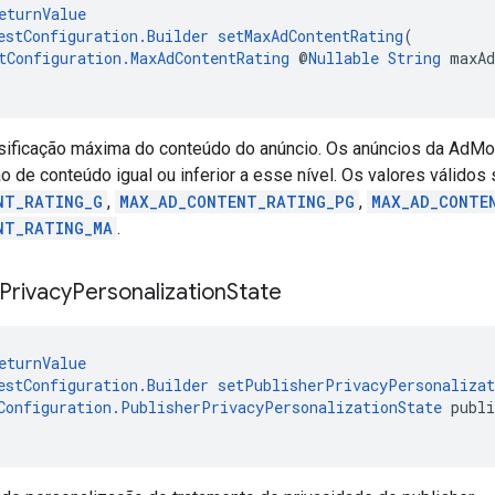
eturnValue
estConfiguration.Builder
setMaxAdContentRating
(
tConfiguration.MaxAdContentRating
 @
Nullable
String
 maxAd
sificação máxima do conteúdo do anúncio. Os anúncios da AdMo
o de conteúdo igual ou inferior a esse nível. Os valores válidos
NT_RATING_G
,
MAX_AD_CONTENT_RATING_PG
,
MAX_AD_CONTE
NT_RATING_MA
.
Privacy
Personalization
State
eturnValue
estConfiguration.Builder
setPublisherPrivacyPersonalizat
Configuration.PublisherPrivacyPersonalizationState
 publ