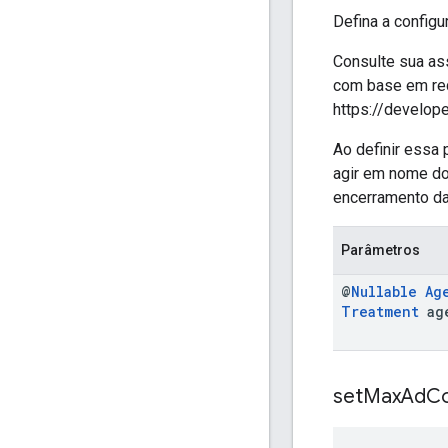
Defina a configu
Consulte sua ass
com base em req
https://develop
Ao definir essa 
agir em nome do
encerramento da
Parâmetros
@
Nullable
Ag
Treatment
ag
set
Max
Ad
Co