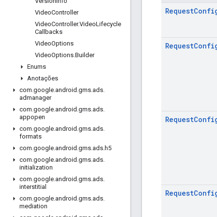
Version
Info
Request
Confi
Video
Controller
Video
Controller
.
Video
Lifecycle
Callbacks
Video
Options
Request
Confi
Video
Options
.
Builder
Enums
Anotações
com
.
google
.
android
.
gms
.
ads
.
admanager
com
.
google
.
android
.
gms
.
ads
.
appopen
Request
Confi
com
.
google
.
android
.
gms
.
ads
.
formats
com
.
google
.
android
.
gms
.
ads
.
h5
com
.
google
.
android
.
gms
.
ads
.
initialization
com
.
google
.
android
.
gms
.
ads
.
interstitial
Request
Confi
com
.
google
.
android
.
gms
.
ads
.
mediation