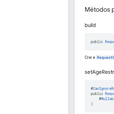
Métodos p
build
public 
Requ
Crie a
Request
set
Age
Rest
@
CanIgnoreR
public 
Requ
    @
Nullab
)