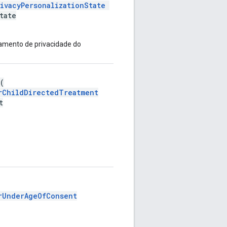
ivacyPersonalizationState
tate
tamento de privacidade do
(
rChildDirectedTreatment
t
rUnderAgeOfConsent