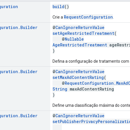
guration
build
()
RequestConfiguration
Crie a
.
guration
.
Builder
@
CanIgnoreReturnValue
setAgeRestrictedTreatment
(
@
Nullable
AgeRestrictedTreatment
ageRestr
)
Defina a configuração de tratamento com r
guration
.
Builder
@
CanIgnoreReturnValue
setMaxAdContentRating
(
@
RequestConfiguration.MaxAd
String
maxAdContentRating
)
Define uma classificação máxima do cont
guration
.
Builder
@
CanIgnoreReturnValue
setPublisherPrivacyPersonalizati