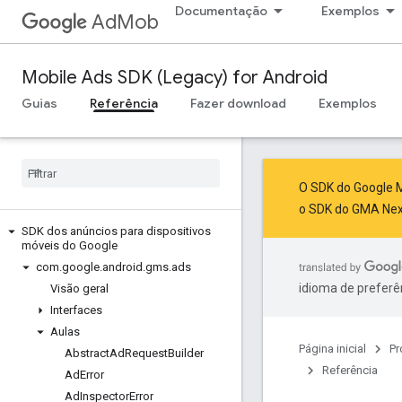
Documentação
Exemplos
AdMob
Mobile Ads SDK (Legacy) for Android
Guias
Referência
Fazer download
Exemplos
O SDK do Google M
o SDK do GMA Ne
SDK dos anúncios para dispositivos
móveis do Google
com
.
google
.
android
.
gms
.
ads
idioma de preferê
Visão geral
Interfaces
Aulas
Página inicial
Pr
Abstract
Ad
Request
Builder
Referência
Ad
Error
Ad
Inspector
Error