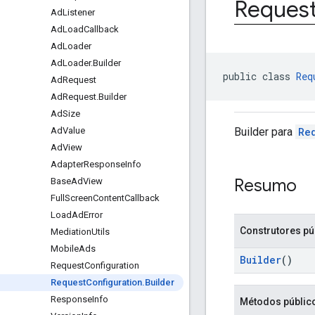
Reques
Ad
Listener
Ad
Load
Callback
Ad
Loader
Ad
Loader
.
Builder
public class 
Req
Ad
Request
Ad
Request
.
Builder
Ad
Size
Builder para
Re
Ad
Value
Ad
View
Adapter
Response
Info
Resumo
Base
Ad
View
Full
Screen
Content
Callback
Load
Ad
Error
Construtores pú
Mediation
Utils
Mobile
Ads
Builder
()
Request
Configuration
Request
Configuration
.
Builder
Response
Info
Métodos públic