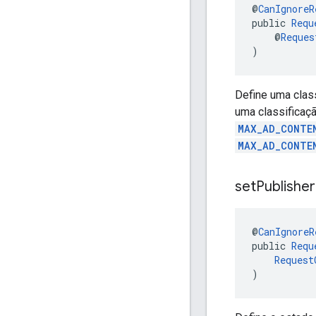
@
CanIgnoreR
public 
Requ
    @
Reques
)
Define uma clas
uma classificaçã
MAX_AD_CONTE
MAX_AD_CONTE
set
Publisher
@
CanIgnoreR
public 
Requ
Request
)