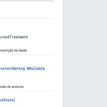
ictedTreatment
estrição de idade.
ContentRating
@
Nullable
eúdo do anúncio.
onState
(