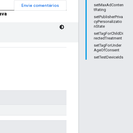
Envie comentários
setMaxAdConten
tRating
ava
setPublisherPriva
cyPersonalizatio
nState
setTagForChildDi
rectedTreatment
setTagForUnder
AgeOfConsent
setTestDeviceIds