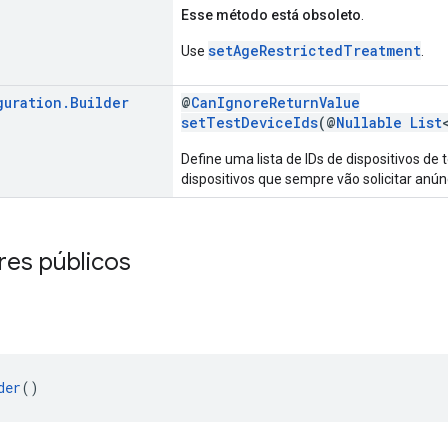
Esse método está obsoleto
.
setAgeRestrictedTreatment
Use
.
guration
.
Builder
@
CanIgnoreReturnValue
setTestDeviceIds
(@
Nullable
List
Define uma lista de IDs de dispositivos de
dispositivos que sempre vão solicitar anún
res públicos
der
()