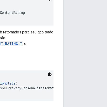
ContentRating
b retornados para seu app terão
 são
NT_RATING_T
e
ionState
(
isherPrivacyPersonalizationState