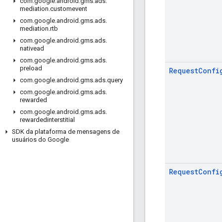
com
.
google
.
android
.
gms
.
ads
.
mediation
.
customevent
com
.
google
.
android
.
gms
.
ads
.
mediation
.
rtb
com
.
google
.
android
.
gms
.
ads
.
nativead
com
.
google
.
android
.
gms
.
ads
.
preload
Request
Confi
com
.
google
.
android
.
gms
.
ads
.
query
com
.
google
.
android
.
gms
.
ads
.
rewarded
com
.
google
.
android
.
gms
.
ads
.
rewardedinterstitial
SDK da plataforma de mensagens de
usuários do Google
Request
Confi