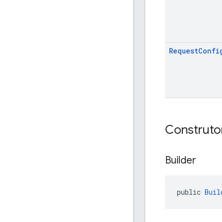
Request
Confi
Construto
Builder
public 
Buil