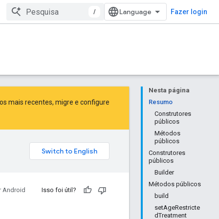
/
Fazer login
Nesta página
sos mais recentes,
migre
e
configure
Resumo
Construtores
públicos
Métodos
públicos
Construtores
públicos
Builder
Métodos públicos
r Android
Isso foi útil?
build
setAgeRestricte
dTreatment