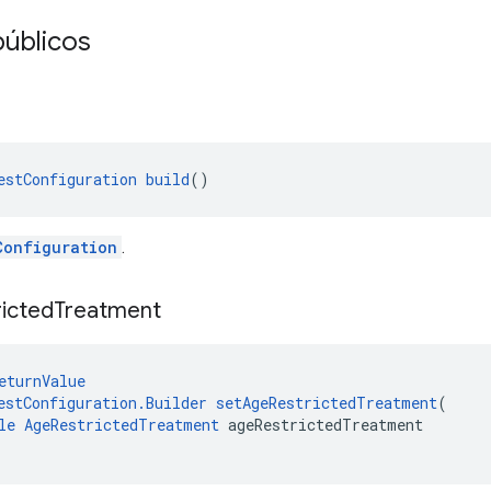
úblicos
estConfiguration
build
()
Configuration
.
ricted
Treatment
eturnValue
estConfiguration.Builder
setAgeRestrictedTreatment
(
le
AgeRestrictedTreatment
 ageRestrictedTreatment