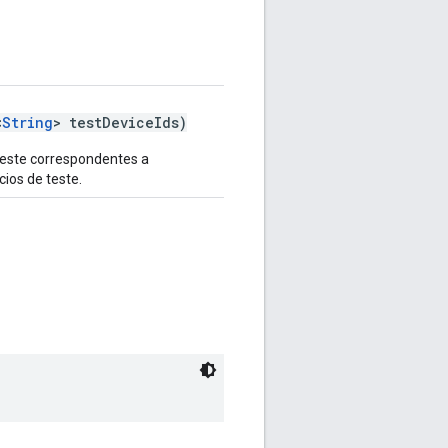
<
String
> testDeviceIds)
 teste correspondentes a
cios de teste.