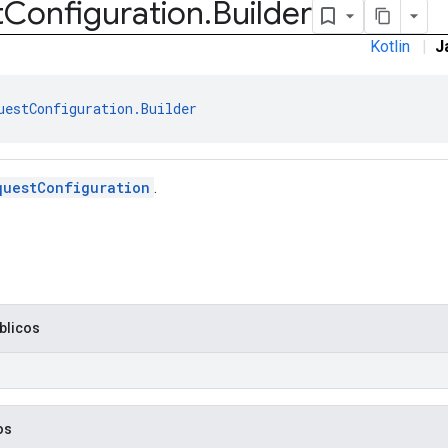
t
Configuration
.
Builder
Kotlin
|
J
uestConfiguration.Builder
questConfiguration
.
blicos
os