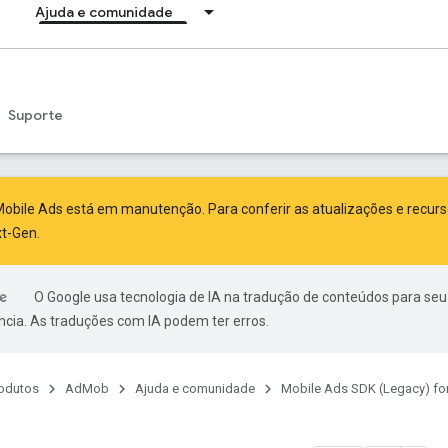
Ajuda e comunidade
Suporte
obile Ads está em manutenção. Para conferir as atualizações e recur
xt-Gen
.
O Google usa tecnologia de IA na tradução de conteúdos para seu
ncia. As traduções com IA podem ter erros.
odutos
AdMob
Ajuda e comunidade
Mobile Ads SDK (Legacy) fo