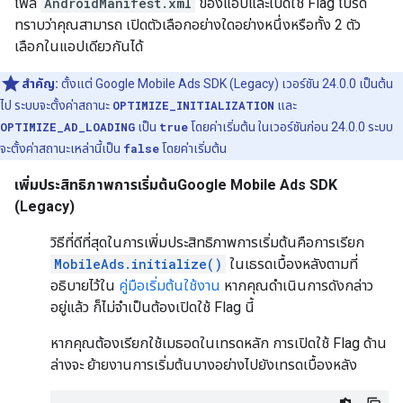
ไฟล์
AndroidManifest.xml
ของแอปและเปิดใช้ Flag โปรด
ทราบว่าคุณสามารถ เปิดตัวเลือกอย่างใดอย่างหนึ่งหรือทั้ง 2 ตัว
เลือกในแอปเดียวกันได้
สำคัญ:
ตั้งแต่
Google Mobile Ads SDK (Legacy)
เวอร์ชัน 24.0.0 เป็นต้น
ไป ระบบจะตั้งค่าสถานะ
OPTIMIZE_INITIALIZATION
และ
OPTIMIZE_AD_LOADING
เป็น
true
โดยค่าเริ่มต้น ในเวอร์ชันก่อน 24.0.0 ระบบ
จะตั้งค่าสถานะเหล่านี้เป็น
false
โดยค่าเริ่มต้น
เพิ่มประสิทธิภาพการเริ่มต้น
Google Mobile Ads SDK
(Legacy)
วิธีที่ดีที่สุดในการเพิ่มประสิทธิภาพการเริ่มต้นคือการเรียก
MobileAds.initialize()
ในเธรดเบื้องหลังตามที่
อธิบายไว้ใน
คู่มือเริ่มต้นใช้งาน
หากคุณดำเนินการดังกล่าว
อยู่แล้ว ก็ไม่จำเป็นต้องเปิดใช้ Flag นี้
หากคุณต้องเรียกใช้เมธอดในเทรดหลัก การเปิดใช้ Flag ด้าน
ล่างจะ ย้ายงานการเริ่มต้นบางอย่างไปยังเทรดเบื้องหลัง