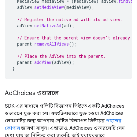
MediaView
mediaView
=
(
MediaView
)
adView
.
findVie
adView
.
setMediaView
(
mediaView
);
// Register the native ad with its ad view.
adView
.
setNativeAd
(
ad
);
// Ensure that the parent view doesn't already c
parent
.
removeAllViews
();
// Place the AdView into the parent.
parent
.
addView
(
adView
);
}
Ad
Choices ওভারলে
SDK-এর মাধ্যমে প্রতিটি বিজ্ঞাপন ভিউতে একটি AdChoices
ওভারলে যুক্ত করা হয়। স্বয়ংক্রিয়ভাবে যুক্ত হওয়া AdChoices
লোগোটির জন্য আপনার নেটিভ বিজ্ঞাপন ভিউয়ের
পছন্দের
কোণায়
জায়গা রাখুন। এছাড়াও, AdChoices ওভারলেটি যেন
দেখা যায় তা নিশ্চিত করা জরুরি, তাই যথাযথভাবে