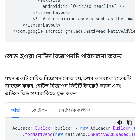
android:id="@+id/ad_headline"
<!--Add
remaining
assets
such
as
the
image
</LinearLayout>

লোড হওয়া নেটিভ বিজ্ঞাপনটি পরিচালনা করুন
যখন একটি নেটিভ বিজ্ঞাপন লোড হয়, তখন কলব্যাক ইভেন্টটি
হ্যান্ডেল করুন, নেটিভ বিজ্ঞাপন ভিউটি ইনফ্লেট করুন এবং
এটিকে ভিউ হায়ারার্কিতে যুক্ত করুন:
জাভা
কোটলিন
জেটপ্যাক কম্পোজ
AdLoader
.
Builder
builder
=
new
AdLoader
.
Builder
(
th
.
forNativeAd
(
new
NativeAd
.
OnNativeAdLoadedList