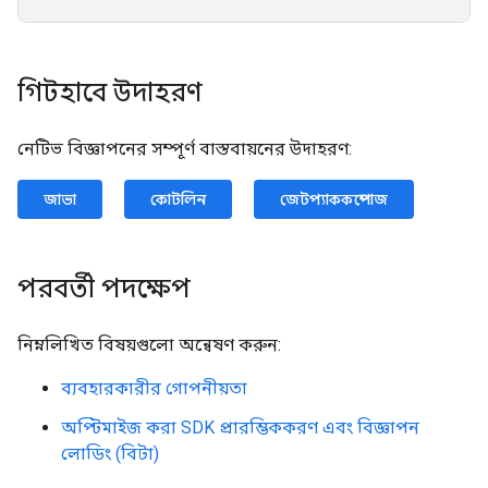
গিটহাবে উদাহরণ
নেটিভ বিজ্ঞাপনের সম্পূর্ণ বাস্তবায়নের উদাহরণ:
জাভা
কোটলিন
জেটপ্যাককম্পোজ
পরবর্তী পদক্ষেপ
নিম্নলিখিত বিষয়গুলো অন্বেষণ করুন:
ব্যবহারকারীর গোপনীয়তা
অপ্টিমাইজ করা SDK প্রারম্ভিককরণ এবং বিজ্ঞাপন
লোডিং (বিটা)