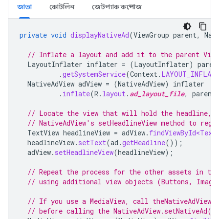
জাভা
কোটলিন
জেটপ্যাক কম্পোজ
private
void
displayNativeAd
(
ViewGroup
parent
,
Nat
// Inflate a layout and add it to the parent Vie
LayoutInflater
inflater
=
(
LayoutInflater
)
paren
.
getSystemService
(
Context
.
LAYOUT_INFLATE
NativeAdView
adView
=
(
NativeAdView
)
inflater
.
inflate
(
R
.
layout
.
ad_layout_file
,
parent
// Locate the view that will hold the headline, 
// NativeAdView's setHeadlineView method to regi
TextView
headlineView
=
adView
.
findViewById<Text
headlineView
.
setText
(
ad
.
getHeadline
());
adView
.
setHeadlineView
(
headlineView
);
// Repeat the process for the other assets in the
// using additional view objects (Buttons, Image
// If you use a MediaView, call theNativeAdView.
// before calling the NativeAdView.setNativeAd()