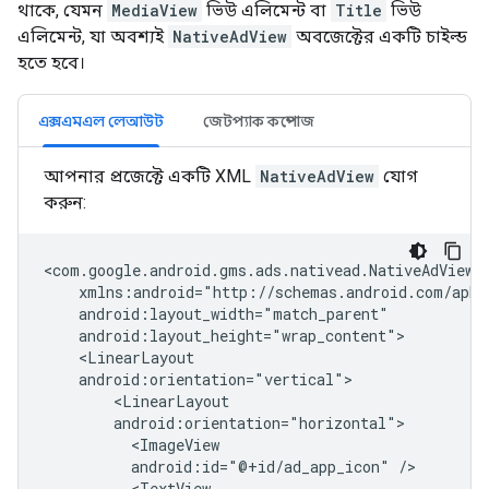
থাকে, যেমন
MediaView
ভিউ এলিমেন্ট বা
Title
ভিউ
এলিমেন্ট, যা অবশ্যই
NativeAdView
অবজেক্টের একটি চাইল্ড
হতে হবে।
এক্সএমএল লেআউট
জেটপ্যাক কম্পোজ
আপনার প্রজেক্টে একটি XML
NativeAdView
যোগ
করুন:
android:id="@+id/ad_app_icon"