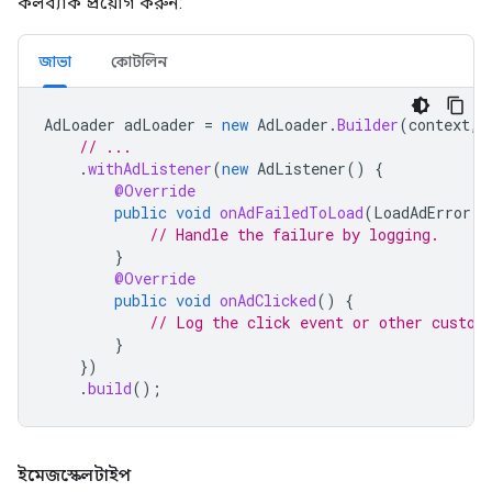
কলব্যাক প্রয়োগ করুন:
জাভা
কোটলিন
AdLoader
adLoader
=
new
AdLoader
.
Builder
(
context
,
// ...
.
withAdListener
(
new
AdListener
()
{
@Override
public
void
onAdFailedToLoad
(
LoadAdError
a
// Handle the failure by logging.
}
@Override
public
void
onAdClicked
()
{
// Log the click event or other custom
}
})
.
build
();
ইমেজস্কেলটাইপ