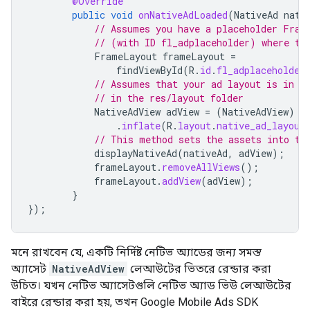
@Override
public
void
onNativeAdLoaded
(
NativeAd
nati
// Assumes you have a placeholder Fram
// (with ID fl_adplaceholder) where th
FrameLayout
frameLayout
=
findViewById
(
R
.
id
.
fl_adplaceholder
// Assumes that your ad layout is in a
// in the res/layout folder
NativeAdView
adView
=
(
NativeAdView
)
g
.
inflate
(
R
.
layout
.
native_ad_layout
// This method sets the assets into th
displayNativeAd
(
nativeAd
,
adView
);
frameLayout
.
removeAllViews
();
frameLayout
.
addView
(
adView
);
}
});
মনে রাখবেন যে, একটি নির্দিষ্ট নেটিভ অ্যাডের জন্য সমস্ত
অ্যাসেট
NativeAdView
লেআউটের ভিতরে রেন্ডার করা
উচিত। যখন নেটিভ অ্যাসেটগুলি নেটিভ অ্যাড ভিউ লেআউটের
বাইরে রেন্ডার করা হয়, তখন
Google Mobile Ads SDK