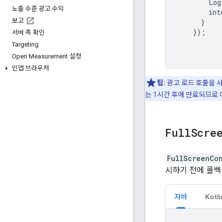
Log
노출 수준 광고 수익
int
보고
}
});
서버 측 확인
Targeting
Open Measurement 설정
인앱 브라우저
팁:
광고 로드 호출을 사
는 1시간 후에 만료되므로 
Full
Scre
FullScreenCo
시하기 전에 콜백
자바
Kotli