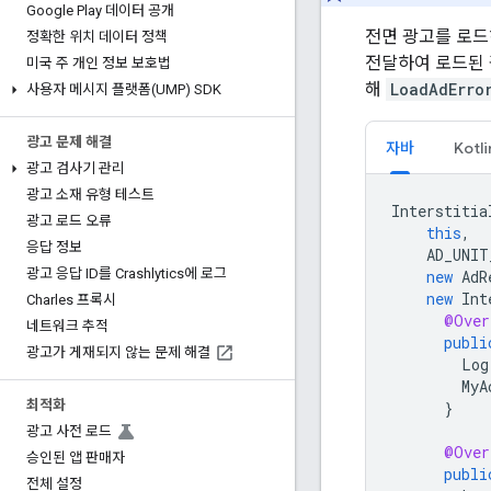
Google Play 데이터 공개
전면 광고를 로
정확한 위치 데이터 정책
전달하여 로드된 
미국 주 개인 정보 보호법
해
LoadAdErro
사용자 메시지 플랫폼(UMP) SDK
광고 문제 해결
자바
Kotli
광고 검사기 관리
광고 소재 유형 테스트
Interstitia
광고 로드 오류
this
,
응답 정보
AD_UNIT
광고 응답 ID를 Crashlytics에 로그
new
AdR
new
Int
Charles 프록시
@Over
네트워크 추적
publi
광고가 게재되지 않는 문제 해결
Log
MyA
최적화
}
광고 사전 로드
@Over
승인된 앱 판매자
publi
전체 설정