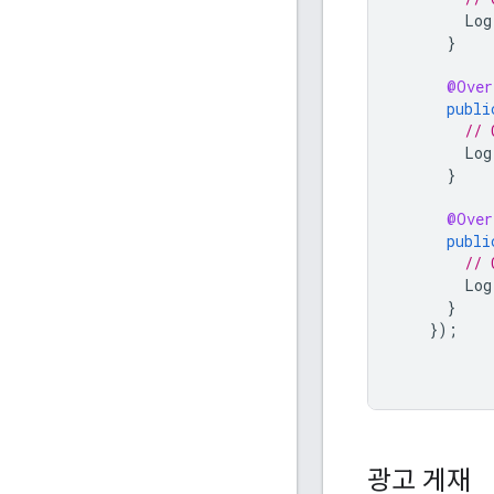
Log
}
@Over
publi
// 
Log
}
@Over
publi
// 
Log
}
});
광고 게재