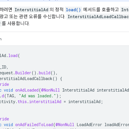
드하려면
InterstitialAd
의 정적
load()
메서드를 호출하고
Int
광고 또는 관련 오류를 수신합니다.
InterstitialAdLoadCallba
r
를 사용합니다.
n
lAd
.
load
(
_ID
,
equest
.
Builder
().
build
(),
erstitialAdLoadCallback
()
{
ride
c
void
onAdLoaded
(
@NonNull
InterstitialAd
interstitialAd
.
d
(
TAG
,
"Ad was loaded."
);
ctivity
.
this
.
interstitialAd
=
interstitialAd
;
ride
c
void
onAdFailedToLoad
(
@NonNull
LoadAdError
loadAdErro