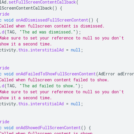
lAd
.
setFullScreenContentCallback
(
lScreenContentCallback
()
{
ride
c
void
onAdDismissedFullScreenContent
()
{
Called when fullscreen content is dismissed.
.
d
(
TAG
,
"The ad was dismissed."
);
Make sure to set your reference to null so you don't
show it a second time.
ctivity
.
this
.
interstitialAd
=
null
;
ride
c
void
onAdFailedToShowFullScreenContent
(
AdError
adErro
Called when fullscreen content failed to show.
.
d
(
TAG
,
"The ad failed to show."
);
Make sure to set your reference to null so you don't
show it a second time.
ctivity
.
this
.
interstitialAd
=
null
;
ride
c
void
onAdShowedFullScreenContent
()
{
Called when fullscreen content is shown.