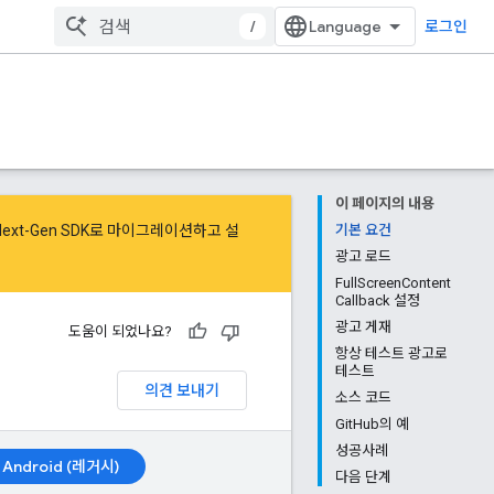
/
로그인
이 페이지의 내용
Next-Gen SDK로 마이그레이션
하고
설
기본 요건
광고 로드
FullScreenContent
Callback 설정
광고 게재
도움이 되었나요?
항상 테스트 광고로
테스트
의견 보내기
소스 코드
GitHub의 예
성공사례
Android (레거시)
다음 단계