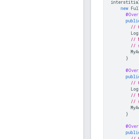
interstitia
new
Ful
@Over
publi
// 
Log
// 
// 
MyA
}
@Over
publi
// 
Log
// 
// 
MyA
}
@Over
publi
// 