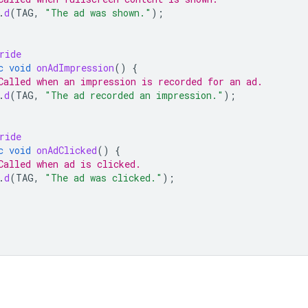
.
d
(
TAG
,
"The ad was shown."
);
ride
c
void
onAdImpression
()
{
Called when an impression is recorded for an ad.
.
d
(
TAG
,
"The ad recorded an impression."
);
ride
c
void
onAdClicked
()
{
Called when ad is clicked.
.
d
(
TAG
,
"The ad was clicked."
);