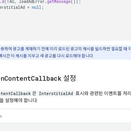
.
d
(
TAG
,
loadAdError
.
getMessage
());
erstitialAd
=
null
;
용하여 광고를 게재하기 전에 미리 로드된 광고의 캐시를 빌드하면 필요할 때 지
매시간 이 캐시를 지우고 새 광고를 다시 로드해야 합니다.
en
Content
Callback
설정
ntentCallback
은
InterstitialAd
표시와 관련된 이벤트를 처
을 설정해야 합니다.
n