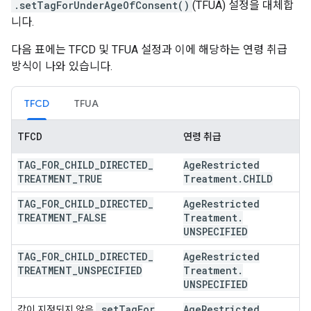
.setTagForUnderAgeOfConsent()
(TFUA) 설정을 대체합
니다.
다음 표에는 TFCD 및 TFUA 설정과 이에 해당하는 연령 취급
방식이 나와 있습니다.
TFCD
TFUA
TFCD
연령 취급
TAG
_
FOR
_
CHILD
_
DIRECTED
_
Age
Restricted
TREATMENT
_
TRUE
Treatment
.
CHILD
TAG
_
FOR
_
CHILD
_
DIRECTED
_
Age
Restricted
TREATMENT
_
FALSE
Treatment
.
UNSPECIFIED
TAG
_
FOR
_
CHILD
_
DIRECTED
_
Age
Restricted
TREATMENT
_
UNSPECIFIED
Treatment
.
UNSPECIFIED
.
set
Tag
For
Age
Restricted
값이 지정되지 않음