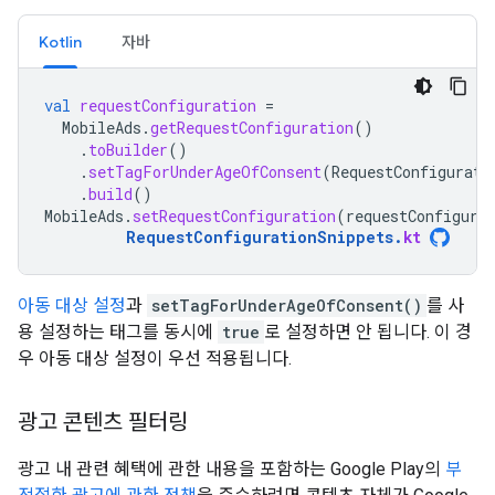
Kotlin
자바
val
requestConfiguration
=
MobileAds
.
getRequestConfiguration
()
.
toBuilder
()
.
setTagForUnderAgeOfConsent
(
RequestConfigurati
.
build
()
MobileAds
.
setRequestConfiguration
(
requestConfigura
RequestConfigurationSnippets
.
kt
아동 대상 설정
과
setTagForUnderAgeOfConsent()
를 사
용 설정하는 태그를 동시에
true
로 설정하면 안 됩니다. 이 경
우 아동 대상 설정이 우선 적용됩니다.
광고 콘텐츠 필터링
광고 내 관련 혜택에 관한 내용을 포함하는 Google Play의
부