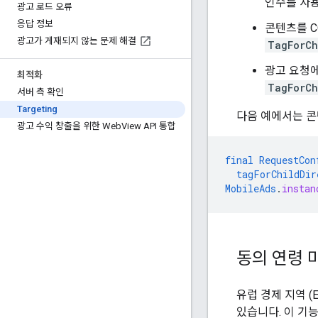
인수를 사
광고 로드 오류
응답 정보
콘텐츠를 C
광고가 게재되지 않는 문제 해결
TagForCh
광고 요청에
최적화
TagForCh
서버 측 확인
Targeting
다음 예에서는 콘
광고 수익 창출을 위한 Web
View API 통합
final
RequestCon
tagForChildDir
MobileAds
.
instan
동의 연령 
유럽 경제 지역 
있습니다. 이 기