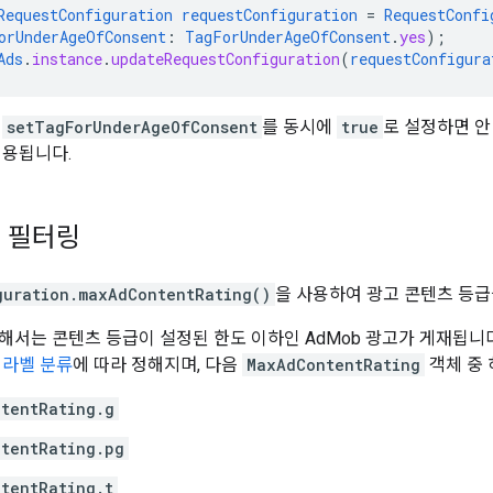
RequestConfiguration
requestConfiguration
=
RequestConfi
orUnderAgeOfConsent
:
TagForUnderAgeOfConsent
.
yes
);
Ads
.
instance
.
updateRequestConfiguration
(
requestConfigura
과
setTagForUnderAgeOfConsent
를 동시에
true
로 설정하면 안
적용됩니다.
 필터링
guration.maxAdContentRating()
을 사용하여 광고 콘텐츠 등급
해서는 콘텐츠 등급이 설정된 한도 이하인 AdMob 광고가 게재됩니다
 라벨 분류
에 따라 정해지며, 다음
MaxAdContentRating
객체 중 
tentRating.g
tentRating.pg
tentRating.t