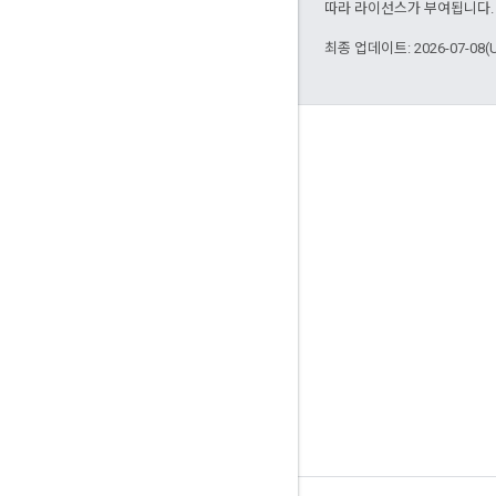
따라 라이선스가 부여됩니다.
최종 업데이트: 2026-07-08(
참여
Google Developer Program
Google Developer Groups
Google Developer Experts
Accelerators
Google Cloud & NVIDIA