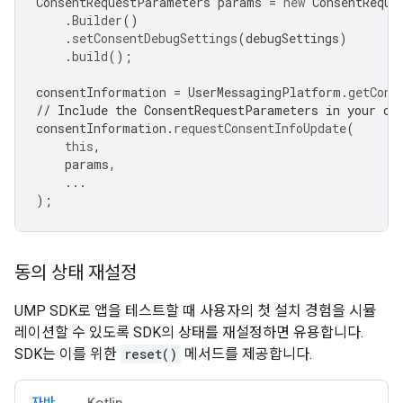
ConsentRequestParameters
params
=
new
ConsentReque
.
Builder
()
.
setConsentDebugSettings
(
debugSettings
)
.
build
();
consentInformation
=
UserMessagingPlatform
.
getCons
// Include the ConsentRequestParameters in your co
consentInformation
.
requestConsentInfoUpdate
(
this
,
params
,
...
);
동의 상태 재설정
UMP SDK로 앱을 테스트할 때 사용자의 첫 설치 경험을 시뮬
레이션할 수 있도록 SDK의 상태를 재설정하면 유용합니다.
SDK는 이를 위한
reset()
메서드를 제공합니다.
자바
Kotlin