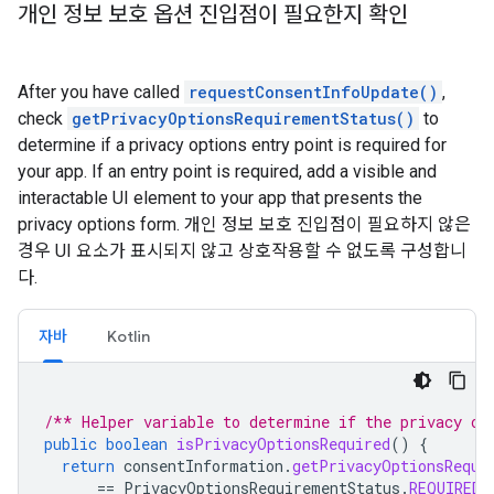
개인 정보 보호 옵션 진입점이 필요한지 확인
After you have called
requestConsentInfoUpdate()
,
check
getPrivacyOptionsRequirementStatus()
to
determine if a privacy options entry point is required for
your app. If an entry point is required, add a visible and
interactable UI element to your app that presents the
privacy options form. 개인 정보 보호 진입점이 필요하지 않은
경우 UI 요소가 표시되지 않고 상호작용할 수 없도록 구성합니
다.
자바
Kotlin
/** Helper variable to determine if the privacy op
public
boolean
isPrivacyOptionsRequired
()
{
return
consentInformation
.
getPrivacyOptionsRequi
==
PrivacyOptionsRequirementStatus
.
REQUIRED
;