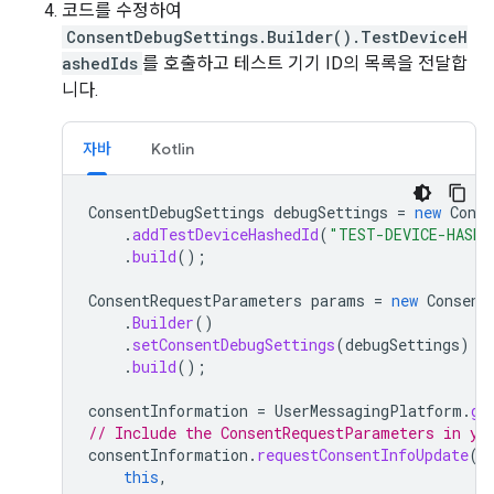
코드를 수정하여
ConsentDebugSettings.Builder().TestDeviceH
ashedIds
를 호출하고 테스트 기기 ID의 목록을 전달합
니다.
자바
Kotlin
ConsentDebugSettings
debugSettings
=
new
Conse
.
addTestDeviceHashedId
(
"TEST-DEVICE-HASHE
.
build
();
ConsentRequestParameters
params
=
new
Consent
.
Builder
()
.
setConsentDebugSettings
(
debugSettings
)
.
build
();
consentInformation
=
UserMessagingPlatform
.
ge
// Include the ConsentRequestParameters in yo
consentInformation
.
requestConsentInfoUpdate
(
this
,