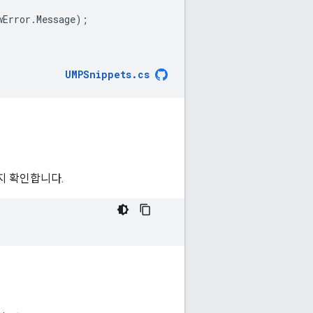
wError
.
Message
);
UMPSnippets
.
cs
지 확인합니다.