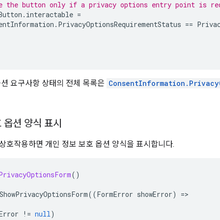
e the button only if a privacy options entry point is re
Button
.
interactable
=
entInformation
.
PrivacyOptionsRequirementStatus
==
Priva
옵션 요구사항 상태의 전체 목록은
ConsentInformation.Privacy
 옵션 양식 표시
상호작용하면 개인 정보 보호 옵션 양식을 표시합니다.
PrivacyOptionsForm
()
ShowPrivacyOptionsForm
((
FormError
showError
)
=
Error
!=
null
)