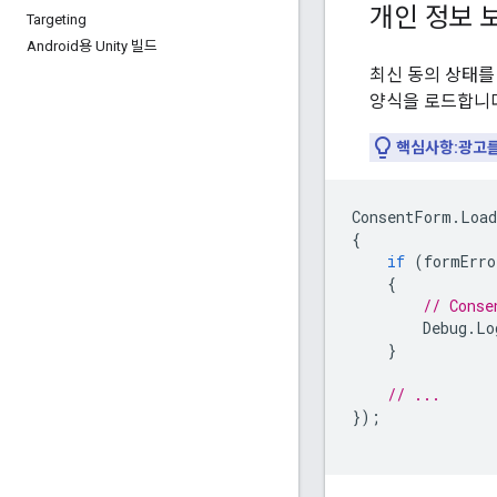
개인 정보 
Targeting
Android용 Unity 빌드
최신 동의 상태를
양식을 로드합니다
핵심사항:광고를
ConsentForm
.
Load
{
if
(
formErro
{
// Conse
Debug
.
Lo
}
// ...
});