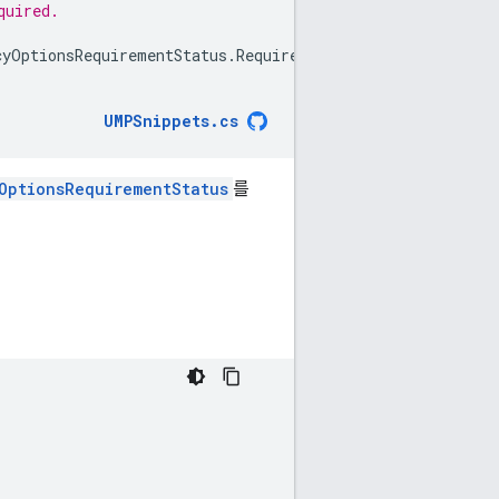
quired.
cyOptionsRequirementStatus
.
Required
;
UMPSnippets
.
cs
OptionsRequirementStatus
를