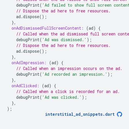
debugPrint
(
'Ad failed to show full screen conten
// Dispose the ad here to free resources.
ad
.
dispose
();
},
onAdDismissedFullScreenContent:
(
ad
)
{
// Called when the ad dismissed full screen cont
debugPrint
(
'Ad was dismissed.'
);
// Dispose the ad here to free resources.
ad
.
dispose
();
},
onAdImpression:
(
ad
)
{
// Called when an impression occurs on the ad.
debugPrint
(
'Ad recorded an impression.'
);
},
onAdClicked:
(
ad
)
{
// Called when a click is recorded for an ad.
debugPrint
(
'Ad was clicked.'
);
},
);
interstitial_ad_snippets
.
dart