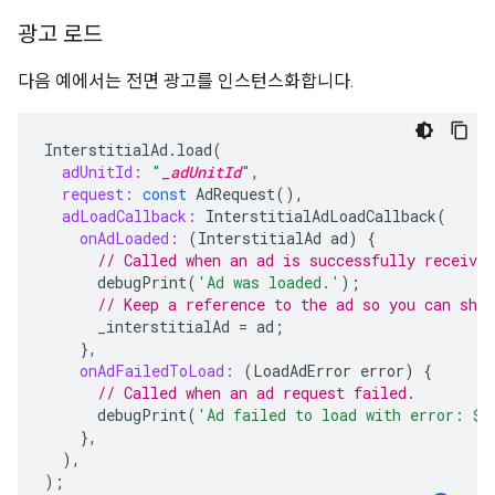
광고 로드
다음 예에서는 전면 광고를 인스턴스화합니다.
InterstitialAd
.
load
(
adUnitId:
"
_adUnitId
"
,
request:
const
AdRequest
(),
adLoadCallback:
InterstitialAdLoadCallback
(
onAdLoaded:
(
InterstitialAd
ad
)
{
// Called when an ad is successfully received
debugPrint
(
'Ad was loaded.'
);
// Keep a reference to the ad so you can show
_interstitialAd
=
ad
;
},
onAdFailedToLoad:
(
LoadAdError
error
)
{
// Called when an ad request failed.
debugPrint
(
'Ad failed to load with error: 
$
e
},
),
);