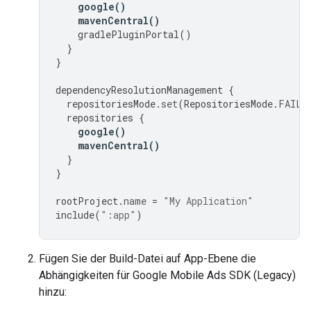
google
()
mavenCentral
()
gradlePluginPortal
()
}
}
dependencyResolutionManagement
{
repositoriesMode
.
set
(
RepositoriesMode
.
FAIL_
repositories
{
google
()
mavenCentral
()
}
}
rootProject
.
name
=
"My Application"
include
(
":app"
)
Fügen Sie der Build-Datei auf App-Ebene die
Abhängigkeiten für
Google Mobile Ads SDK (Legacy)
hinzu: