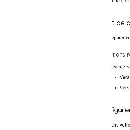
récompense) et s
Divulgation des données Google Play
Règlement sur les données de
localisation exacte
lois sur la confidentialité dans les États
Avant de
américains
SDK User Messaging Platform (UMP)
Pour préparer v
Résoudre les problèmes liés aux
annonces
Conditions r
Inspecteur d'annonces
Tester les types de créations
Assurez-vo
Erreurs de chargement des annonces
Vers
Informations sur la réponse
Enregistrer l'ID de réponse d'annonce
Vers
dans Crashlytics
Proxy Charles
Traçage de réseau
Configurer
Outils de prévisualisation et de
diffusion des créations
Dans votre
Optimiser