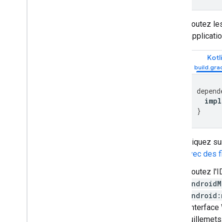
Ajoutez l
l'applicatio
Kotl
depend
impl
}
Cliquez s
avec des f
Ajoutez l'
AndroidM
android:
l'interfac
guillemets