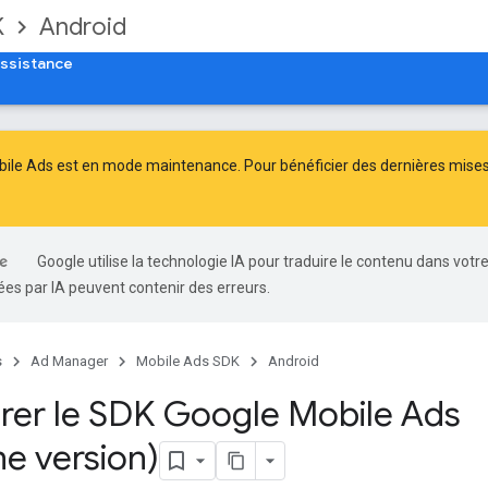
K
Android
ssistance
ile Ads est en mode maintenance. Pour bénéficier des dernières mises à
Google utilise la technologie IA pour traduire le contenu dans votr
es par IA peuvent contenir des erreurs.
s
Ad Manager
Mobile Ads SDK
Android
rer le SDK Google Mobile Ads
ne version)