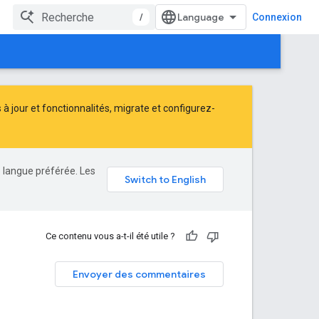
/
Connexion
 jour et fonctionnalités,
migrate
et
configurez-
e langue préférée. Les
Ce contenu vous a-t-il été utile ?
Envoyer des commentaires