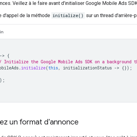
ces. Veillez à le faire avant d'initialiser
Google Mobile Ads SDK
e d'appel de la méthode
initialize()
sur un thread d'arrière-p
in
-
>
{
/ Initialize the Google Mobile Ads SDK on a background t
obileAds
.
initialize
(
this
,
initializationStatus
-
>
{});
);
nez un format d'annonce