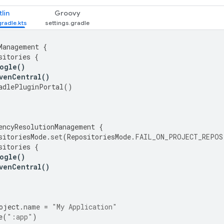
lin
Groovy
Management
{
sitories
{
ogle
()
venCentral
()
adlePluginPortal
()
encyResolutionManagement
{
sitoriesMode
.
set
(
RepositoriesMode
.
FAIL_ON_PROJECT_REPOS
sitories
{
ogle
()
venCentral
()
oject
.
name
=
"My Application"
e
(
":app"
)