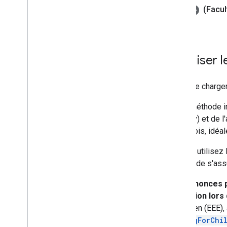
(Facul
Initialiser 
Avant de charger
Cette méthode in
(Legacy)
et de l
seule fois, idéa
Si vous utilisez
permet de s'assu
Les annonces 
médiation lors d
européen (EEE), 
setTagForChi