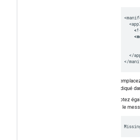
<!
</ap
Remplace
indiqué da
Notez égal
et le messa