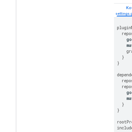
Préchargement des annonces
Kot
Accès direct à Ad Exchange
Métadonnées d'annonce
Combiner les annonces natives et les
plugin
bannières
repo
Paramètres généraux
go
ma
Revenus publicitaires au niveau des
impressions
gr
}
MRAID
}
Ciblage
Open Measurement
depend
Navigateurs intégrés dans les
repo
applications
repo
go
ma
}
}
rootPr
includ