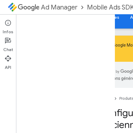
Mobile Ads SD
Ad Manager
Guides
Référence
Télécharger
Exemples
A
Infos
Le SDK Google Mob
Chat
le
.
Gérer l'arrêt et l'obsolescence du SDK
Migrer vers le SDK GMA Next-Gen
API
Configurer le SDK Google Mobile Ads
traductions généré
(ancienne version)
Notes de version
Migrer les versions du SDK
Accueil
Produit
Activer les annonces test
Optimiser l'initialisation et le
Configu
chargement des annonces
Utiliser des outils d'IA
(ancien