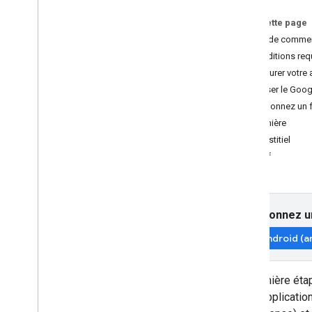
Choisir un format d'annonce
Annonce à l'ouverture
Sur cette page
Bannière
Avant de comme
Interstitiel
Conditions requ
Natif
Configurer votre 
Accordé
Initialiser le Go
Interstitiel avec récompense
Sélectionnez un 
Bannière
Intégrer la médiation
Interstitiel
Configurer la médiation
Natif
Choisir des sources d'annonces
Intégrer des sources d'annonces
Résoudre les problèmes liés aux
enchères
Sélectionnez u
Créer des événements personnalisés
Android (a
Contrôler la confidentialité
La première éta
Strategies
à une applicatio
Modes de diffusion d'annonces