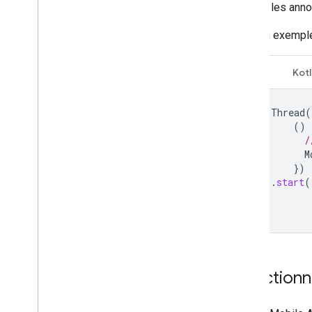
charger les annon
Voici un exempl
Java
Kotl
new
Thread
(
()
/
M
})
.
start
(
Sélection