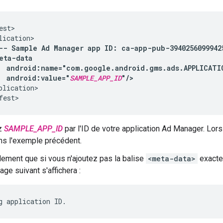
--
Sample
Ad
Manager
app
ID:
ca-app-pub-3940256099942
android:value="
SAMPLE_APP_ID
"/>
plication>

z
SAMPLE_APP_ID
par l'ID de votre application Ad Manager. Lors 
ns l'exemple précédent.
ement que si vous n'ajoutez pas la balise
<meta-data>
exacte
ge suivant s'affichera :