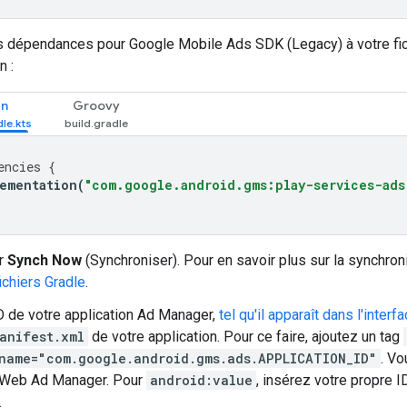
es dépendances pour
Google Mobile Ads SDK (Legacy)
à votre fi
n :
in
Groovy
encies
{
ementation
(
"com.google.android.gms:play-services-ads
ur
Synch Now
(Synchroniser). Pour en savoir plus sur la synchron
ichiers Gradle
.
ID de votre application Ad Manager,
tel qu'il apparaît dans l'inte
anifest.xml
de votre application. Pour ce faire, ajoutez un tag
name="com.google.android.gms.ads.APPLICATION_ID"
. Vo
e Web Ad Manager. Pour
android:value
, insérez votre propre 
.