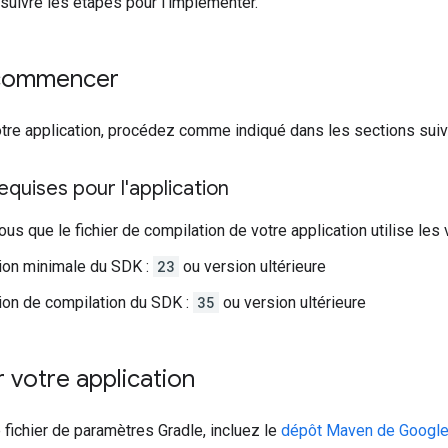
uivre les étapes pour l'implémenter.
 commencer
otre application, procédez comme indiqué dans les sections suiv
equises pour l'application
us que le fichier de compilation de votre application utilise les 
ion minimale du SDK :
23
ou version ultérieure
ion de compilation du SDK :
35
ou version ultérieure
 votre application
 fichier de paramètres Gradle, incluez le
dépôt Maven de Googl