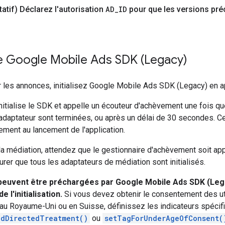
tatif) Déclarez l'autorisation
AD
_
ID
pour que les versions pré
le
Google Mobile Ads SDK (Legacy)
 les annonces, initialisez
Google Mobile Ads SDK (Legacy)
en a
itialise le SDK et appelle un écouteur d'achèvement une fois que
'adaptateur sont terminées, ou après un délai de 30 secondes. Ce
lement au lancement de l'application.
 la médiation, attendez que le gestionnaire d'achèvement soit ap
rer que tous les adaptateurs de médiation sont initialisés.
peuvent être préchargées par
Google Mobile Ads SDK (Leg
e l'initialisation.
Si vous devez obtenir le consentement des u
au Royaume-Uni ou en Suisse, définissez les indicateurs spécif
ldDirectedTreatment()
ou
setTagForUnderAgeOfConsent(