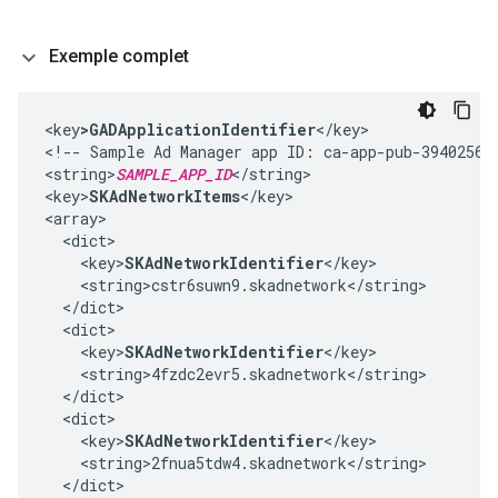
Exemple complet
<key
>GADApplicationIdentifier
</key>

<!-- Sample Ad Manager app ID: ca-app-pub-394025609
<string>
SAMPLE_APP_ID
</string>

<key>
SKAdNetworkItems
</key>

<array>

  <dict>

    <key>
SKAdNetworkIdentifier
</key>

    <string>cstr6suwn9.skadnetwork</string>

  </dict>

  <dict>

    <key>
SKAdNetworkIdentifier
</key>

    <string>4fzdc2evr5.skadnetwork</string>

  </dict>

  <dict>

    <key>
SKAdNetworkIdentifier
</key>

    <string>2fnua5tdw4.skadnetwork</string>

  </dict>
