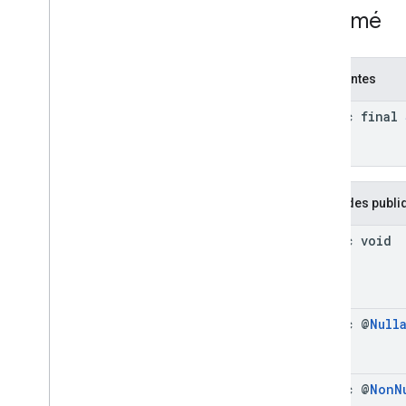
Callbacks
Résumé
Video
Options
Video
Options
.
Builder
Enums
Constantes
Annotations
static final
com
.
google
.
android
.
gms
.
ads
.
admanager
com
.
google
.
android
.
gms
.
ads
.
appopen
com
.
google
.
android
.
gms
.
ads
.
Méthodes publi
formats
com
.
google
.
android
.
gms
.
ads
.
h5
static void
com
.
google
.
android
.
gms
.
ads
.
initialization
com
.
google
.
android
.
gms
.
ads
.
interstitial
com
.
google
.
android
.
gms
.
ads
.
static @
Null
mediation
com
.
google
.
android
.
gms
.
ads
.
mediation
.
customevent
static @
Non
N
com
.
google
.
android
.
gms
.
ads
.