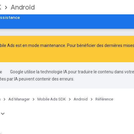
K
Android
ssistance
ile Ads est en mode maintenance. Pour bénéficier des dernières mises à
Google utilise la technologie IA pour traduire le contenu dans votr
es par IA peuvent contenir des erreurs.
s
Ad Manager
Mobile Ads SDK
Android
Référence