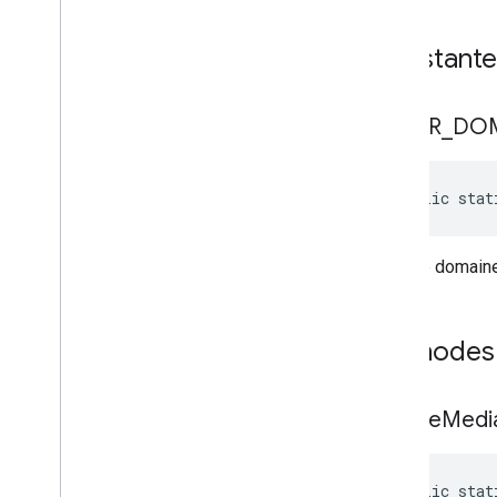
Constante
ERROR
_
DO
public stat
Nom de domaine 
Méthodes 
disable
Medi
public stat