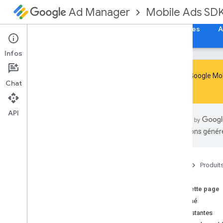
Mobile Ads SD
Ad Manager
Guides
Référence
Télécharger
Exemples
A
Infos
Le SDK Google Mob
Chat
le
.
SDK Google Mobile Ads
com
.
google
.
android
.
gms
.
ads
API
Aperçu
traductions généré
Interfaces
Classes
Abstract
Ad
Request
Builder
Accueil
Produit
Ad
Error
Ad
Inspector
Error
Sur cette page
Écouteur des annonces
Résumé
Ad
Load
Callback
Constantes
Ad
Loader