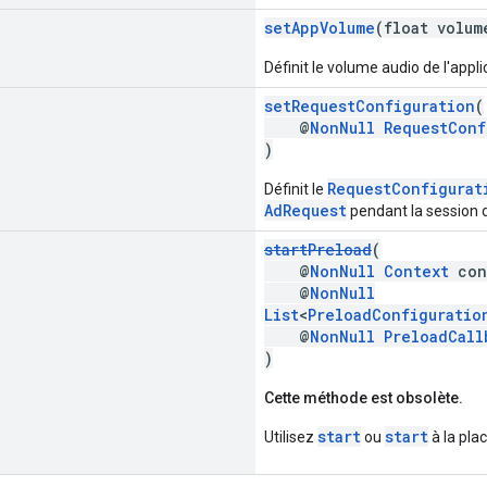
setAppVolume
(float volum
Définit le volume audio de l'appli
setRequestConfiguration
(
@
NonNull
RequestConf
)
RequestConfigurat
Définit le
AdRequest
pendant la session de
startPreload
(
@
NonNull
Context
con
@
NonNull
List
<
PreloadConfiguratio
@
NonNull
PreloadCall
)
Cette méthode est obsolète.
start
start
Utilisez
ou
à la plac