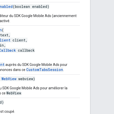
Enabled
(boolean enabled)
 l'éditeur du SDK Google Mobile Ads (anciennement
activé.
n
(
text,
lient
client,
in,
Callback
callback
ent
auprès du SDK Google Mobile Ads pour
CustomTabsSession
annonces dans ce
.
WebView
webview)
 SDK Google Mobile Ads pour améliorer la
WebView
s ce
.
d)
 est coupé.