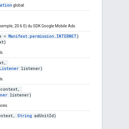
ation
global.
exemple, 20.6.0) du SDK Google Mobile Ads.
ue =
Manifest.permission.INTERNET
)
xt)
s.
xt,
Listener
listener)
s.
context,
ener
listener)
nces.
ntext,
String
adUnitId)