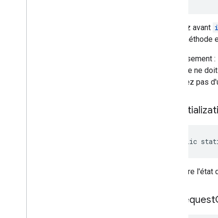
Appelez avant
Cette méthode e
Avertissement : 
méthode ne doit 
prévoyez pas d'u
get
Initializa
public stat
Récupère l'état d
get
Request