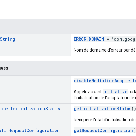
String
ERROR_DOMAIN
= "com.goog
Nom de domaine d'erreur par déf
ques
disableMediationAdapterI
initialize
Appelez avant
ou l
l'initialisation de l'adaptateur de
able
Initialization
Status
getInitializationStatus
(
Récupère l'état d'initialisation d
ull
Request
Configuration
getRequestConfiguration
(