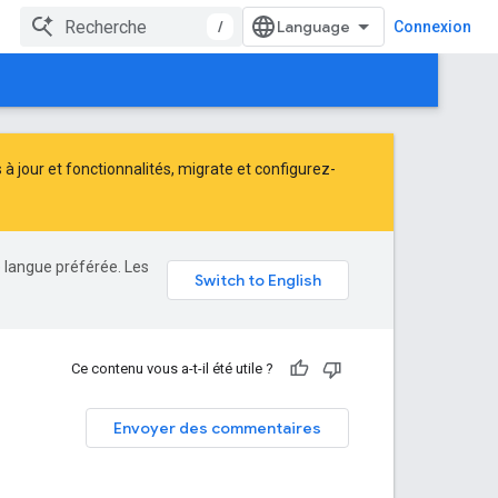
/
Connexion
 jour et fonctionnalités,
migrate
et
configurez-
e langue préférée. Les
Ce contenu vous a-t-il été utile ?
Envoyer des commentaires