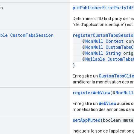
an
putPublisherFirstPartyId
Détermine si l'ID first party de
"clé d'application identique") est 
able
Custom
Tabs
Session
registerCustomTabsSessio
@
NonNull
Context
con
@
NonNull
CustomTabsC
@
NonNull
String
orig
@
Nullable
CustomTabs
)
CustomTabsCli
Enregistre un
améliorer la monétisation des 
registerWebView
(@
NonNull
WebView
Enregistre un
auprès du
monétisation des annonces dan
setAppMuted
(boolean mute
Indique si le son de l'application