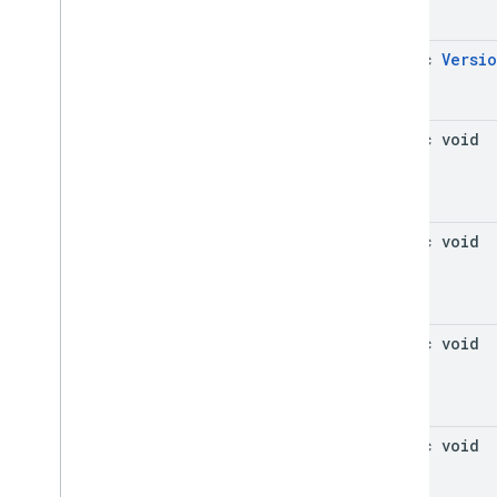
mediation
.
rtb
com
.
google
.
android
.
gms
.
ads
.
nativead
static
Versi
com
.
google
.
android
.
gms
.
ads
.
preload
com
.
google
.
android
.
gms
.
ads
.
query
static void
com
.
google
.
android
.
gms
.
ads
.
rewarded
com
.
google
.
android
.
gms
.
ads
.
rewardedinterstitial
SDK Google User Messaging Platform
static void
static void
static void