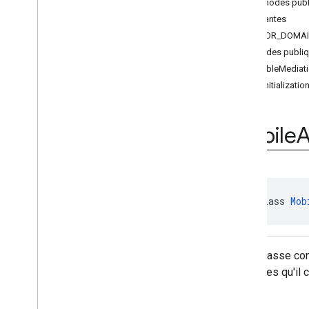
Méthodes publ
Ad
Loader
.
Builder
Constantes
Ad
Request
ERROR_DOMA
Ad
Request
.
Builder
Méthodes publi
Ad
Size
disableMediati
Ad
Value
getInitializatio
Ad
View
Informations sur la réponse de
l'adaptateur
Mobile
Base
Ad
View
Full
Screen
Content
Callback
Load
Ad
Error
Mediation
Utils
public class 
Mob
Mobile
Ads
Request
Configuration
Request
Configuration
.
Builder
Cette classe co
Response
Info
méthodes qu'il co
Version
Info
Video
Controller
Video
Controller
.
Video
Lifecycle