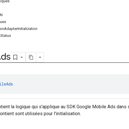
iques
IN
ques
onAdapterInitialization
nStatus
Ads
ileAds
ntient la logique qui s'applique au SDK Google Mobile Ads dans
ntient sont utilisées pour l'initialisation.