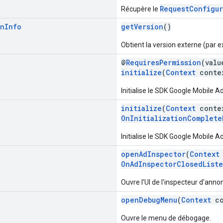
RequestConfigur
Récupère le
on
Info
getVersion
()
Obtient la version externe (par 
@
RequiresPermission
(val
initialize
(
Context
conte
Initialise le SDK Google Mobile Ad
initialize
(
Context
conte
OnInitializationComplete
Initialise le SDK Google Mobile Ad
openAdInspector
(
Context
OnAdInspectorClosedList
Ouvre l'UI de l'inspecteur d'anno
openDebugMenu
(
Context
co
Ouvre le menu de débogage.