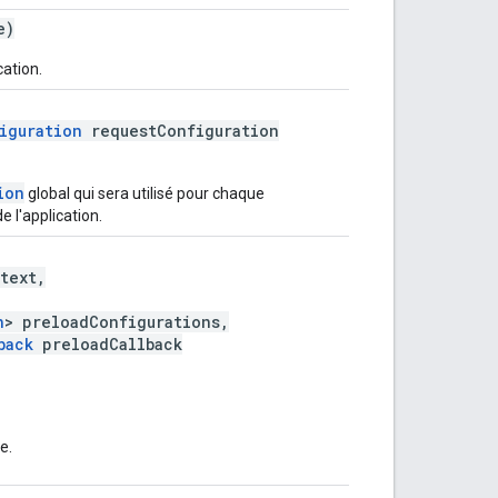
e)
cation.
iguration
requestConfiguration
ion
global qui sera utilisé pour chaque
 l'application.
text,
n
> preloadConfigurations,
back
preloadCallback
e.