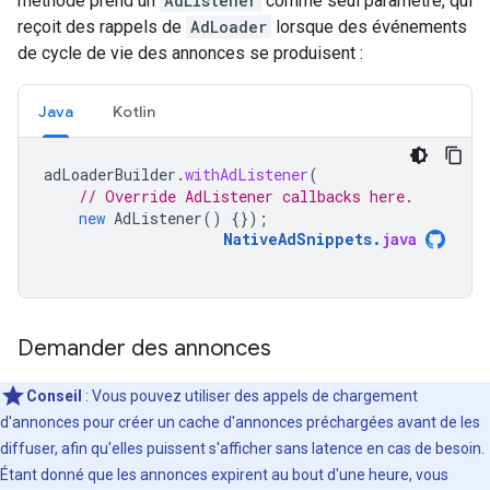
méthode prend un
AdListener
comme seul paramètre, qui
reçoit des rappels de
AdLoader
lorsque des événements
de cycle de vie des annonces se produisent :
Java
Kotlin
adLoaderBuilder
.
withAdListener
(
// Override AdListener callbacks here.
new
AdListener
()
{});
NativeAdSnippets
.
java
Demander des annonces
Conseil
: Vous pouvez utiliser des appels de chargement
d'annonces pour créer un cache d'annonces préchargées avant de les
diffuser, afin qu'elles puissent s'afficher sans latence en cas de besoin.
Étant donné que les annonces expirent au bout d'une heure, vous