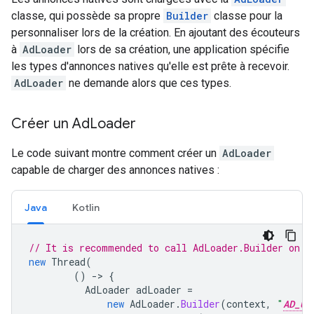
classe, qui possède sa propre
Builder
classe pour la
personnaliser lors de la création. En ajoutant des écouteurs
à
AdLoader
lors de sa création, une application spécifie
les types d'annonces natives qu'elle est prête à recevoir.
AdLoader
ne demande alors que ces types.
Créer un Ad
Loader
Le code suivant montre comment créer un
AdLoader
capable de charger des annonces natives :
Java
Kotlin
// It is recommended to call AdLoader.Builder on a
new
Thread
(
()
-
>
{
AdLoader
adLoader
=
new
AdLoader
.
Builder
(
context
,
"
AD_UN