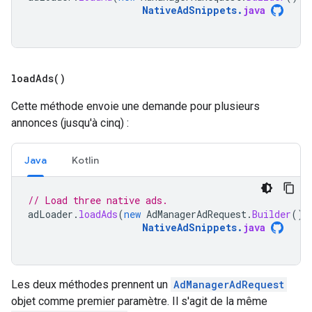
NativeAdSnippets
.
java
load
Ads(
)
Cette méthode envoie une demande pour plusieurs
annonces (jusqu'à cinq) :
Java
Kotlin
// Load three native ads.
adLoader
.
loadAds
(
new
AdManagerAdRequest
.
Builder
().
NativeAdSnippets
.
java
Les deux méthodes prennent un
AdManagerAdRequest
objet comme premier paramètre. Il s'agit de la même