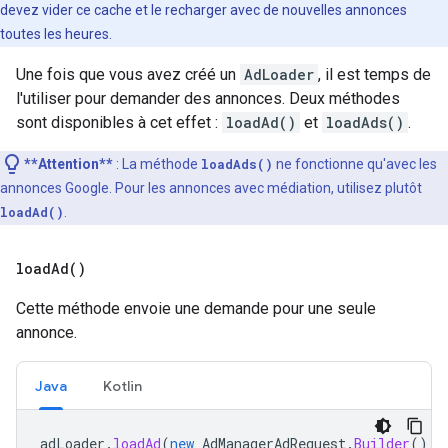
devez vider ce cache et le recharger avec de nouvelles annonces
toutes les heures.
Une fois que vous avez créé un
AdLoader
, il est temps de
l'utiliser pour demander des annonces. Deux méthodes
sont disponibles à cet effet :
loadAd()
et
loadAds()
.
**Attention**
: La méthode
loadAds()
ne fonctionne qu'avec les
annonces Google. Pour les annonces avec médiation, utilisez plutôt
loadAd()
.
load
Ad(
)
Cette méthode envoie une demande pour une seule
annonce.
Java
Kotlin
adLoader
.
loadAd
(
new
AdManagerAdRequest
.
Builder
().
b