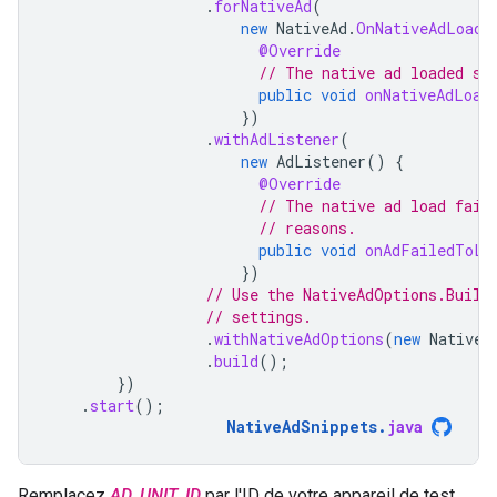
.
forNativeAd
(
new
NativeAd
.
OnNativeAdLoade
@Override
// The native ad loaded su
public
void
onNativeAdLoad
})
.
withAdListener
(
new
AdListener
()
{
@Override
// The native ad load fail
// reasons.
public
void
onAdFailedToLo
})
// Use the NativeAdOptions.Build
// settings.
.
withNativeAdOptions
(
new
NativeA
.
build
();
})
.
start
();
NativeAdSnippets
.
java
Remplacez
AD_UNIT_ID
par l'ID de votre appareil de test.